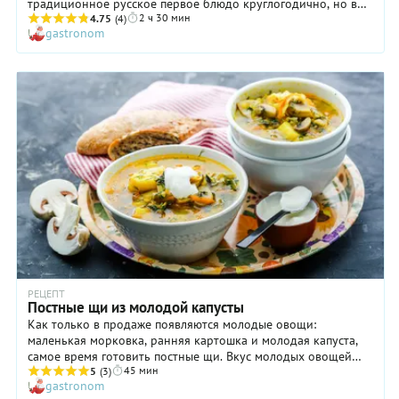
традиционное русское первое блюдо круглогодично, но в
2 ч 30 мин
этом рецепте есть своя «изюминка». В чем же разница? В
4.75
(4)
gastronom
той самой молодой капусте, листочки которой
необыкновенно нежные, хрустящие и сочные. Да и вкус их
очень деликатный, слегка сладковатый. Поэтому и щи из
молодой капусты получаются совершенно другими. Кстати,
нам кажется, что именно свинина в данном случае будет
идеальной основой супа, а вовсе не говядина. Попробуйте и
убедитесь сами! Помните, что щи со свининой из молодой
капусты готовятся несколько в ином режиме, нежели с
поздней: нашинкованные листья кочана следует добавлять в
самом конце варки, иначе они сильно разварятся.
РЕЦЕПТ
Постные щи из молодой капусты
Как только в продаже появляются молодые овощи:
маленькая морковка, ранняя картошка и молодая капуста,
самое время готовить постные щи. Вкус молодых овощей
45 мин
настолько хорош, что не обязательно добавлять в щи мясо.
5
(3)
gastronom
Не забудьте о свежем укропе, он идеально сочетается со