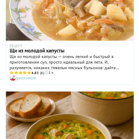
РЕЦЕПТ
Щи из молодой капусты
Щи из молодой капусты — очень легкий и быстрый в
приготовлении суп, просто идеальный для лета. И,
разумеется, никаких тяжелых мясных бульонов: дайте
1 ч
организму отдохнуть после плотного зимнего меню и
4.83
(6)
gastronom
напитаться витаминами в чистом виде! Для тех же, кто
считает, что суп должен обеспечивать чувство насыщения,
мы добавили картофель и немного вешенок (последние в
сезон грибов вы вполне можете заменить свежесобранными
лесными). И не забудьте добавить в щи из молодой капусты
перед подачей мелко нарезанную зелень: укроп, петрушку,
зеленый лук. Так будет еще вкуснее!