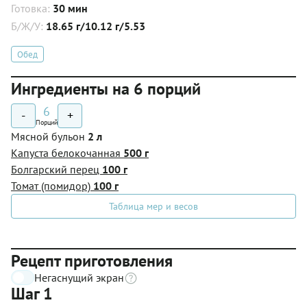
Готовка:
30 мин
Б/Ж/У:
18.65 г/10.12 г/5.53
Обед
Ингредиенты на 6 порций
6
-
+
Порций
Мясной бульон
2 л
Капуста белокочанная
500 г
Болгарский перец
100 г
Томат (помидор)
100 г
Таблица мер и весов
Рецепт приготовления
Негаснущий экран
Шаг 1