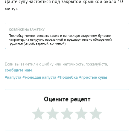
Дайте супу настояться под закрытой крышкой около 10
минут.
ХОЗЯЙКЕ НА ЗАМЕТКУ
Похлебку можно готовить также и на наскоро сваренном бульоне,
например, из некрупно нарезанной и предварительно обжаренной
грудинке (сырой, вареной, копченой).
Если вы заметили ошибку или неточность, пожалуйста,
сообщите нам
.
#капуста
#молодая капуста
#Похлебка
#простые супы
Оцените рецепт