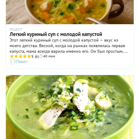
РЕЦЕПТ
Легкий куриный суп с молодой капустой
Этот легкий куриный суп с молодой капустой — вкус из
моего детства. Весной, когда на рынках появлялась первая
капуста, мама всегда варила именно его. Он был простым, но
40 мин
таким насыщенным и домашним. Теперь я готовлю этот суп
5
(6)
Павел
для своих детей — как символ уюта и начала весны.