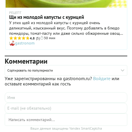
РЕЦЕПТ
Щи из молодой капусты с курицей
У этих щей из молодой капусты с курицей очень
деликатный, изысканный вкус. Поэтому добавлять в блюдо
помидоры, томат-пасту или даже сильно обжаренные овощи
30 мин
точно не стоит: такое «вмешательство» может все испортить.
4.8
(5)
gastronom
Бульона как такового в этих щах нет, однако благодаря
тому, что кусочки куриного филе все же немного варятся в
воде, а затем в течение 10 минут напитывают ее своими
Комментарии
соками, суп получается очень вкусным. Делает свое дело и
молодая капуста, которая дополняет блюдо слегка
сладковатыми нотами. Ну и не стоит забывать о чесноке и
Сортировать по популярности
петрушке: они отвечают за насыщенный аромат супа.
Уже зарегистрированны на gastronom.ru?
Войдите
или
Попробуйте приготовить щи из молодой капусты с курицей
оставьте комментарий как гость
по нашему рецепту, тем более что весь процесс займет не
более получаса.
Ваши данные защищены Yandex SmartCaptcha