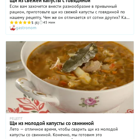
Щи из свежей капусты с говядиной
Если вам захочется внести разнообразие в привычный
рацион, приготовьте щи из свежей капусты с говядиной по
нашему рецепту. Чем же он отличается от сотни других? Как
45 мин
минимум тем, что в составе щей есть репа! Именно ею мы
5
(6)
gastronom
заменили привычную картошку, и это самым наилучшим
образом отразилось на вкусе супа. Благодаря репе щи из
свежей капусты с говядиной приобретают яркие пикантные
ноты и особенный аромат. Попробуйте и, возможно, такой
вариант вам очень понравится и будет торжественно
занесен в список любимых домашних рецептов.
РЕЦЕПТ
Щи из молодой капусты со свининой
Лето — отличное время, чтобы сварить щи из молодой
капусты со свининой. Конечно, мы готовим это