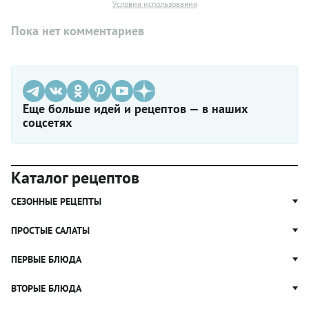
Условия использования
Пока нет комментариев
Еще больше идей и рецептов — в наших
соцсетях
Каталог рецептов
СЕЗОННЫЕ РЕЦЕПТЫ
Рецепты из капусты
ПРОСТЫЕ САЛАТЫ
Блюда с картошкой
Простые салаты
ПЕРВЫЕ БЛЮДА
Рецепты с грибами
Салат Оливье
Яблочные пироги
Щи
ВТОРЫЕ БЛЮДА
Салат Цезарь
Рецепты с клюквой
Борщ