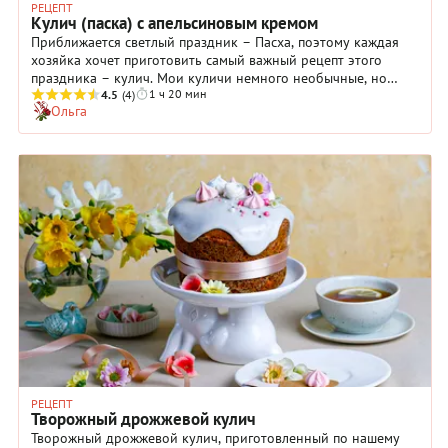
РЕЦЕПТ
Кулич (паска) с апельсиновым кремом
Приближается светлый праздник – Пасха, поэтому каждая
хозяйка хочет приготовить самый важный рецепт этого
праздника – кулич. Мои куличи немного необычные, но
1 ч 20 мин
очень вкусные, пушистые и мягкие. На таком тесте, я
4.5
(4)
Ольга
готовила куличи с двумя начинками: с апельсиновым кремом
и шоколад с вишней. Я просмотрела огромный каталог
аксессуаров бренда Joseph Joseph и очень понравился
стильный и удобный контейнер с прессом Titan 20 л
нержавеющая сталь, набор ножей Elevate™ Knives Bamboo в
подставке из бамбука, набор ножей Elevate™ Carousel в
подставке и набор разделочных досок Index бамбук. Такие
аксессуары для кухни, мечта каждой хозяйки.
РЕЦЕПТ
Творожный дрожжевой кулич
Творожный дрожжевой кулич, приготовленный по нашему