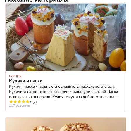
ГРУППА
Куличи и пасхи
Кулич и пасха - главные специалитеты пасхального стола.
Куличи и пасхи готовят заранее и накануне Светлой Пасхи
освещают их в церкви. Кулич пекут из сдобного теста на
опаре, молоке, иногда - с добавлением творога. Пасху
5
(2)
117 рецептов
готовят из творога, иногда делают заварную пасху. Чаще
всего в нее добавляют ваниль, изюм, курагу, цукаты,
шоколад и орехи.