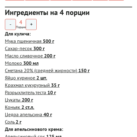
Ингредиенты на 4 порции
4
-
+
Порции
Для кулича:
Мука пшеничная
500 г
Сахар-песок
300 г
Масло сливочное
200 г
Молоко
300 мл
Сметана 20% (средней жирности)
150 г
Яйцо куриное
2 шт.
Крахмал кукурузный
35 г
Разрыхлитель теста
10 г
Цукаты
200 г
Коньяк
2 ст.л.
Цедра апельсина
40 г
Соль
2 г
Для апельсинового крема:
Апельсиновый сок
125 мл