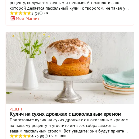
рецепту, получается сочным и нежным. А технология, по
которой делается пасхальный кулич с творогом, не такая уж
3 ч
и трудоемкая. Самое сложное — приготовить дрожжевое
5
(5)
Мой Магнит
тесто (оно требует трепетного отношения) и дождаться, пока
оно поднимется. После того, как тесто станет пышным (не
забудьте разложить его по формочкам сразу после
замешивания), отправьте кулич в духовку и выпекайте до
золотистой корочки. Готовый пасхальный кулич с творогом
обладает свежим творожным вкусом и ароматом, который
наполнит дом уютом и теплом и сделает весенний праздник
особенным.
РЕЦЕПТ
Кулич на сухих дрожжах с шоколадным кремом
Приготовьте кулич на сухих дрожжах с шоколадным кремом
по нашему рецепту и угостите им всех собравшихся за
вашим пасхальным столом. Вот увидите: они будут приятно
1 ч 30 мин
удивлены! «Изюминка» этого кулича — в шоколадной
4.75
(8)