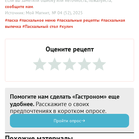
Если вы заметили ошибку или неточность, пожалуйста,
сообщите нам
.
Источник: Мой Магнит
, № 04 (52), 2025
#пасха
#пасхальное меню
#пасхальные рецепты
#пасхальная
выпечка
#Пасхальный стол
#кулич
Оцените рецепт
Помогите нам сделать «Гастроном» еще
удобнее.
Расскажите о своих
предпочтениях в коротком опросе.
Пройти опрос
Похожие материалы