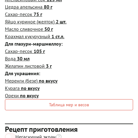
Цедра апельсина
80 г
Сахар-песок
75 г
Яйцо куриное (желток)
2 шт.
Масло сливочное
50 г
Крахмал кукурузный
1 ст.л.
Для глазури-маршмеллоу:
Сахар-песок
105 г
Вода
30 мл
Желатин листовой
3 г
Для украшения:
Меренги (безе)
по вкусу
Курага
по вкусу
Орехи
по вкусу
Таблица мер и весов
Рецепт приготовления
Негаснущий экран