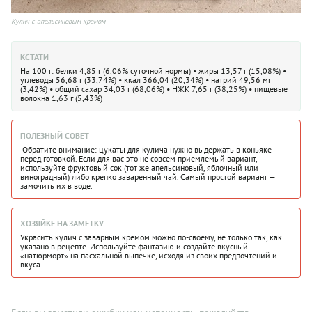
Кулич с апельсиновым кремом
КСТАТИ
На 100 г: белки 4,85 г (6,06% суточной нормы) • жиры 13,57 г (15,08%) •
углеводы 56,68 г (33,74%) • ккал 366,04 (20,34%) • натрий 49,56 мг
(3,42%) • общий сахар 34,03 г (68,06%) • НЖК 7,65 г (38,25%) • пищевые
волокна 1,63 г (5,43%)
ПОЛЕЗНЫЙ СОВЕТ
Обратите внимание: цукаты для кулича нужно выдержать в коньяке
перед готовкой. Если для вас это не совсем приемлемый вариант,
используйте фруктовый сок (тот же апельсиновый, яблочный или
виноградный) либо крепко заваренный чай. Самый простой вариант —
замочить их в воде.
ХОЗЯЙКЕ НА ЗАМЕТКУ
Украсить кулич с заварным кремом можно по-своему, не только так, как
указано в рецепте. Используйте фантазию и создайте вкусный
«натюрморт» на пасхальной выпечке, исходя из своих предпочтений и
вкуса.