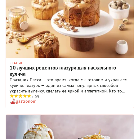
СТАТЬЯ
10 лучших рецептов глазури для пасхального
кулича
Праздник Пасхи — это время, когда мы готовим и украшаем
куличи. Глазурь — один из самых популярных способов
украсить выпечку, сделать ее яркой и аппетитной. Кто-то
предпочитает глазурь на основе яичных белков с
5
(9)
gastronom
добавлением сахарной пудры, сока лимона или апельсина.
Другие используют глазурь на основе шоколада. Существуют
также нетрадиционные варианты глазури: абрикосовая и
даже с добавлением шпината и фисташек. В любом случае,
кулич с глазурью — не только вкусное, но и очень красивое
лакомство на Пасху, поэтому не бойтесь
экспериментировать.