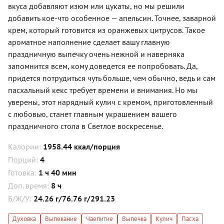
вкуса добавляют изюм или цукаты, но мы решили
добавить кое-что особенное — апельсин. Точнее, заварной
крем, который готовится из оранжевых цитрусов. Такое
ароматное наполнение сделает вашу главную
праздничную выпечку очень нежной и наверняка
запомнится всем, кому доведется ее попробовать. Да,
придется потрудиться чуть больше, чем обычно, ведь и сам
пасхальный кекс требует времени и внимания. Но мы
уверены, этот нарядный кулич с кремом, приготовленный
с любовью, станет главным украшением вашего
праздничного стола в Светлое воскресенье.
Калории:
1958.44 ккал/порция
Порций:
4
Готовка:
1 ч 40 мин
Доп. время:
8 ч
Б/Ж/У:
24.26 г/76.76 г/291.23
Духовка
Выпекание
Чаепитие
Выпечка
Кулич
Пасха