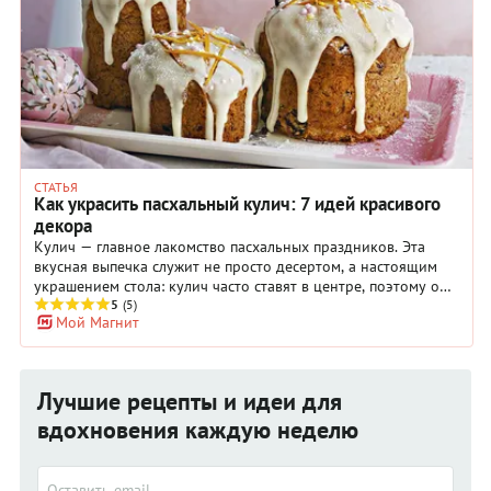
СТАТЬЯ
Как украсить пасхальный кулич: 7 идей красивого
декора
Кулич — главное лакомство пасхальных праздников. Эта
вкусная выпечка служит не просто десертом, а настоящим
украшением стола: кулич часто ставят в центре, поэтому он
должен быть очень аппетитным и привлекательным.
5
(5)
Мой Магнит
Неудивительно, что особое место в подготовке к Пасхе
занимает украшение выпечки. Сейчас в тренде минимализм
и необычные стильные решения, а значит, самое время
поэкспериментировать с декором традиционных куличей.
Лучшие рецепты и идеи для
вдохновения каждую неделю