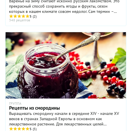
Варенье на зиму считают исконно русским лакомством. Это
прекрасный способ сохранить ягоды и фрукты, сезон
которых в нашем климате совсем недолог. Сам термин –
варенье – подсказывает, как это сделать. ...
5
(2)
348 рецептов
ГРУППА
Рецепты из смородины
Выращивать смородину начали в середине XIV - начале XV
веков в странах Западной Европы в основном как
лекарственное растение. Для лекарственных целей
использовали почки, листья и ягоды смородины. ...
5
(5)