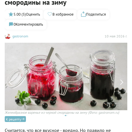
смородины на зиму
5.00 (5)
Оценить
В избранное
Поделиться
0
Комментировать
gastronom
10 мая 2026 г.
Желеобразное варенье из черной смородины на зиму
(Фото: gastronom.ru)
Же
К рецепту
Считается, что все вкусное - вредно. Но правило не