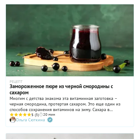
приготовьте джем из замороженной черной смородины —
рецепт останется практически неизменным. Просто заранее,
минимум за 5 часов, переложите ягоды в дуршлаг и
поставьте в холодильник для бережной разморозки.
РЕЦЕПТ
Замороженное пюре из черной смородины с
сахаром
Многим с детства знакома эта витаминная заготовка –
черная смородина, протертая сахаром. Это еще один из
способов сохранения витаминов на зиму. Сахара в
20 мин
протертой с сахаром смородине много – его кладут в
5
(3)
Ольга Сюткина
соотношении 1:1 и даже больше. К весне такая смородина
начинает засахариваться, терять первозданную свежесть.
Еще один нюанс: если прокручивать ягоды через мясорубку,
соприкосновение с металлом разрушает часть витаминов, а