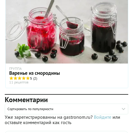
разминать вручную – слишком трудоемко. Но с помощью
современных девайсов вопрос решить можно – пробить
смородину блендером. Подойдет любой – погружной или
чаша миксера. Снизить количество сахара можно, если у вас
большая морозилка и вы храните черную смородину,
протертую с сахаром в ней. Тогда сократите его количество
вполовину.
ГРУППА
Варенье из смородины
5
(2)
11 рецептов
Комментарии
Сортировать по популярности
Уже зарегистрированны на gastronom.ru?
Войдите
или
оставьте комментарий как гость