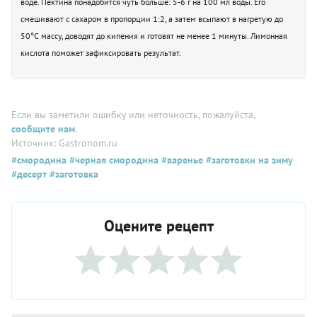
воде. Пектина понадобится чуть больше: 5-6 г на 100 мл воды. Его
смешивают с сахаром в пропорции 1:2, а затем всыпают в нагретую до
50°С массу, доводят до кипения и готовят не менее 1 минуты. Лимонная
кислота поможет зафиксировать результат.
Если вы заметили ошибку или неточность, пожалуйста,
сообщите нам
.
Источник: Gastronom.ru
#смородина
#черная смородина
#варенье
#заготовки на зиму
#десерт
#заготовка
Оцените рецепт