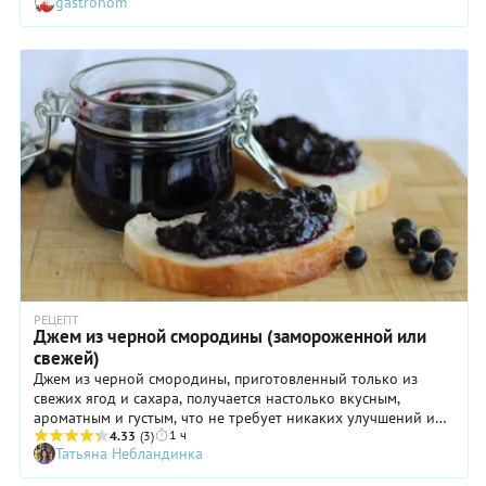
gastronom
вкусным и само по себе, и как начинка для пирогов.
РЕЦЕПТ
Джем из черной смородины (замороженной или
свежей)
Джем из черной смородины, приготовленный только из
свежих ягод и сахара, получается настолько вкусным,
ароматным и густым, что не требует никаких улучшений и
1 ч
дополнений. Впрочем, вы можете использовать и другие
4.33
(3)
Татьяна Небландинка
ингредиенты, например, малину, крыжовник, щепотку
мускатного ореха или молотую гвоздику. А если не сезон,