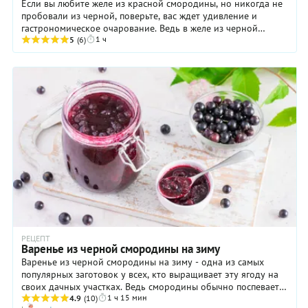
Если вы любите желе из красной смородины, но никогда не
пробовали из черной, поверьте, вас ждет удивление и
гастрономическое очарование. Ведь в желе из черной
1 ч
смородины (в отличии от красной) помимо ...
5
(6)
РЕЦЕПТ
Варенье из черной смородины на зиму
Варенье из черной смородины на зиму - одна из самых
популярных заготовок у всех, кто выращивает эту ягоду на
своих дачных участках. Ведь смородины обычно поспевает
1 ч 15 мин
много и переработать ее нужно быстро. Это варенье будет
4.9
(10)