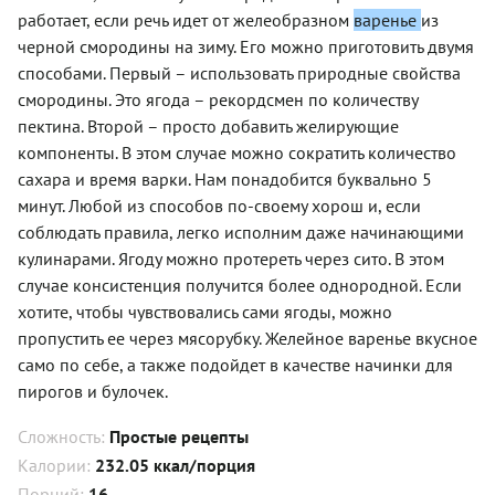
работает, если речь идет от желеобразном
варенье
из
черной смородины на зиму. Его можно приготовить двумя
способами. Первый – использовать природные свойства
смородины. Это ягода – рекордсмен по количеству
пектина. Второй – просто добавить желирующие
компоненты. В этом случае можно сократить количество
сахара и время варки. Нам понадобится буквально 5
минут. Любой из способов по-своему хорош и, если
соблюдать правила, легко исполним даже начинающими
кулинарами. Ягоду можно протереть через сито. В этом
случае консистенция получится более однородной. Если
хотите, чтобы чувствовались сами ягоды, можно
пропустить ее через мясорубку. Желейное варенье вкусное
само по себе, а также подойдет в качестве начинки для
пирогов и булочек.
Сложность:
Простые рецепты
Калории:
232.05 ккал/порция
Порций:
16