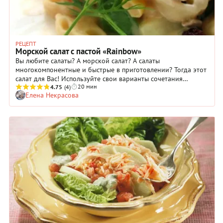
РЕЦЕПТ
Морской салат с пастой «Rainbow»
Вы любите салаты? А морской салат? А салаты
многокомпонентные и быстрые в приготовлении? Тогда этот
салат для Вас! Используйте свои варианты сочетания
20 мин
продуктов и наслаждайтесь своим креативом!
4.75
(4)
Елена Некрасова