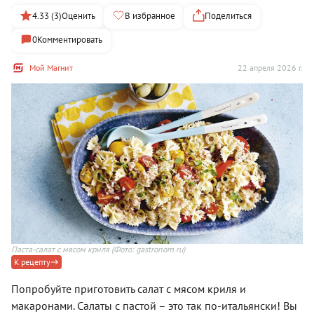
4.33 (3)
Оценить
В избранное
Поделиться
0
Комментировать
Мой Магнит
22 апреля 2026 г.
Паста-салат с мясом криля
(Фото: gastronom.ru)
К рецепту
Попробуйте приготовить салат с мясом криля и
макаронами. Салаты с пастой – это так по-итальянски! Вы