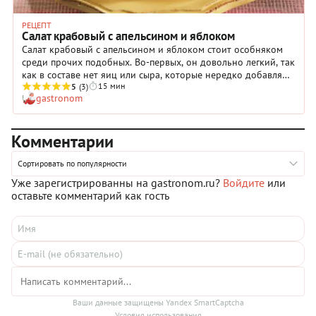
РЕЦЕПТ
Салат крабовый с апельсином и яблоком
Салат крабовый с апельсином и яблоком стоит особняком
среди прочих подобных. Во-первых, он довольно легкий, так
как в составе нет яиц или сыра, которые нередко добавляют
15 мин
в такое блюдо. Во-вторых, заправляют этот салат очень
5
(3)
gastronom
необычным соусом из нежирной сметаны и томатного соуса
с добавление нескольких капель табаско. В-третьих, в состав
входит 200 граммов зелени, что придает блюду свежести и
Комментарии
делает его очень витаминным. Ну а сочетание яблок и
апельсинов с нежнейшим мясом краба — настолько
гармоничное, что вам захочется готовить этот салат снова и
Сортировать по популярности
снова, по поводу и без.
Уже зарегистрированны на gastronom.ru?
Войдите
или
оставьте комментарий как гость
Ваши данные защищены Yandex SmartCaptcha
Условия использования