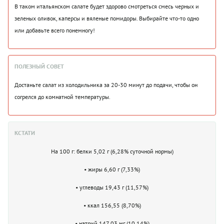
В таком итальянском салате будет здорово смотреться смесь черных и
зеленых оливок, каперсы и вяленые помидоры. Выбирайте что-то одно
или добавьте всего понемногу!
ПОЛЕЗНЫЙ СОВЕТ
Достаньте салат из холодильника за 20-30 минут до подачи, чтобы он
согрелся до комнатной температуры.
КСТАТИ
На 100 г: белки 5,02 г (6,28% суточной нормы)
• жиры 6,60 г (7,33%)
• углеводы 19,43 г (11,57%)
• ккал 156,55 (8,70%)
• натрий 147,03 мг (10,14%)