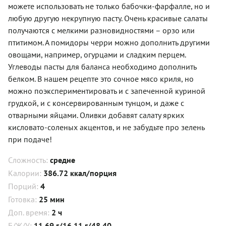
можете использовать не только бабочки-фарфалле, но и
любую другую некрупную пасту. Очень красивые салаты
получаются с мелкими разновидностями – орзо или
птитимом. А помидоры черри можно дополнить другими
овощами, например, огурцами и сладким перцем.
Углеводы пасты для баланса необходимо дополнить
белком. В нашем рецепте это сочное мясо криля, но
можно поэкспериментировать и с запеченной куриной
грудкой, и с консервированным тунцом, и даже с
отварными яйцами. Оливки добавят салату ярких
кисловато-соленых акцентов, и не забудьте про зелень
при подаче!
Сложность:
средне
Калории:
386.72 ккал/порция
Порций:
4
Готовка:
25 мин
Доп. время:
2 ч
Б/Ж/У:
11.69 г/16.11 г/48.40