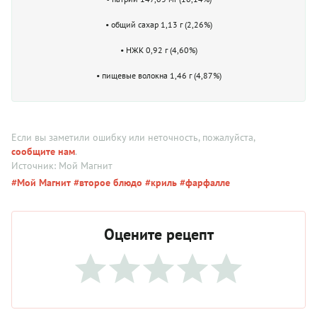
• общий сахар 1,13 г (2,26%)
• НЖК 0,92 г (4,60%)
• пищевые волокна 1,46 г (4,87%)
Если вы заметили ошибку или неточность, пожалуйста,
сообщите нам
.
Источник: Мой Магнит
#Мой Магнит
#второе блюдо
#криль
#фарфалле
Оцените рецепт