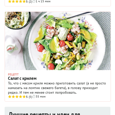
1 ч 15 мин
выделяется криль.
5
(2)
РЕЦЕПТ
Салат с крилем
То, что с мясом криля можно приготовить салат (а не просто
намазать на ломтик свежего багета), в голову приходит
редко. И тем не менее стоит попробовать.
35 мин
5
(5)
Лучшие рецепты и идеи для