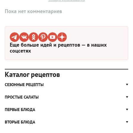
Пока нет комментариев
Еще больше идей и рецептов — в наших
соцсетях
Каталог рецептов
СЕЗОННЫЕ РЕЦЕПТЫ
Рецепты из капусты
ПРОСТЫЕ САЛАТЫ
Блюда с картошкой
Простые салаты
ПЕРВЫЕ БЛЮДА
Рецепты с грибами
Салат Оливье
Яблочные пироги
Щи
ВТОРЫЕ БЛЮДА
Салат Цезарь
Рецепты с клюквой
Борщ
Салат Нисуаз
Котлеты