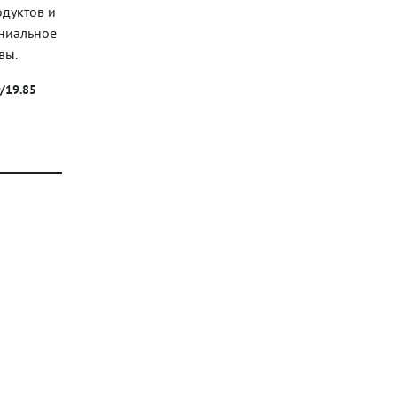
одуктов и
ениальное
вы.
г/19.85