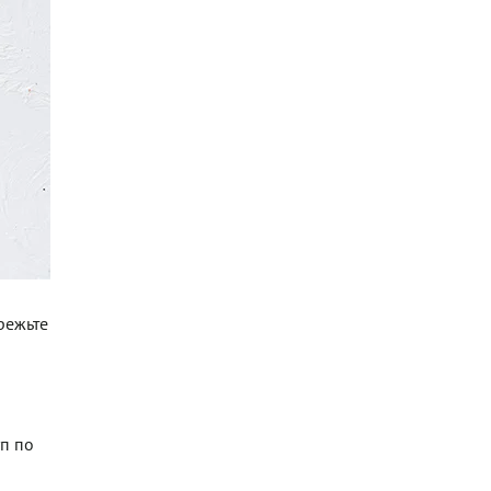
режьте
уп по