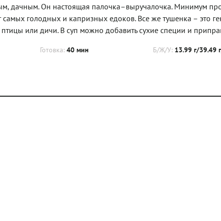
ным, дачным. Он настоящая палочка–выручалочка. Минимум пр
ит самых голодных и капризных едоков. Все же тушенка – это г
з птицы или дичи. В суп можно добавить сухие специи и припра
Готовка:
40 мин
Б/Ж/У:
13.99 г/39.49 