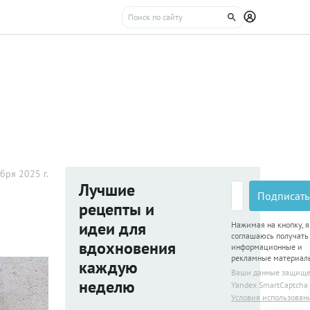
бря 2025 г.
Лучшие
Подписать
рецепты и
идеи для
Нажимая на кнопку, я
соглашаюсь получать
вдохновения
информационные и
рекламные материал
каждую
Ваши данные защищ
неделю
Yandex SmartCaptcha
Условия использован