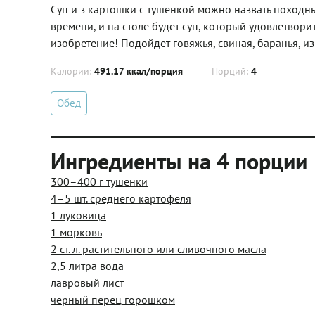
Суп и з картошки с тушенкой можно назвать поход
времени, и на столе будет суп, который удовлетвор
изобретение! Подойдет говяжья, свиная, баранья, и
Калории:
491.17 ккал/порция
Порций:
4
Обед
Ингредиенты на 4 порции
300–400 г тушенки
4–5 шт. среднего картофеля
1 луковица
1 морковь
2 ст. л. растительного или сливочного масла
2,5 литра вода
лавровый лист
черный перец горошком