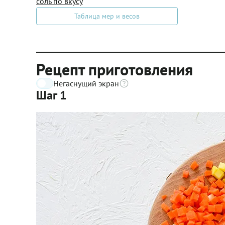
соль по вкусу
Таблица мер и весов
Рецепт приготовления
Негаснущий экран
Шаг 1