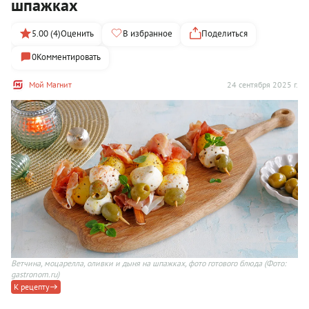
шпажках
5.00 (4)
Оценить
В избранное
Поделиться
0
Комментировать
Мой Магнит
24 сентября 2025 г.
Ветчина, моцарелла, оливки и дыня на шпажках, фото готового блюда
(Фото:
gastronom.ru)
К рецепту