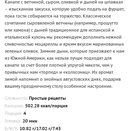
Канапе с ветчиной, сыром, оливкой и дыней на шпажках
– изысканная закуска, которую удобно подать на фуршет,
пока гости собираются на торжество. Классическое
сочетание сыровяленой ветчины (например, прошутто
или хамона) с дыней традиционное для испанской и
итальянской кухонь мы рекомендуем дополнить нежной
сливочностью моцареллы и ярким вкусом маринованных
зеленых оливок. Зимние дыни, которые приезжают к нам
из Южной Америки, как нельзя лучше подходят для
канапе за счет более плотной упругой мякоти, чем у
привычных нам «торпед» и «колхозниц». Их аромат
зимой напомнит о знойных августовских днях, подарив
вашему праздничному столу особенное настроение.
Сложность:
Простые рецепты
Калории:
502.28 ккал/порция
Порций:
4
Готовка:
20 мин
Б/Ж/У:
10.82 г/17.02 г/7.43