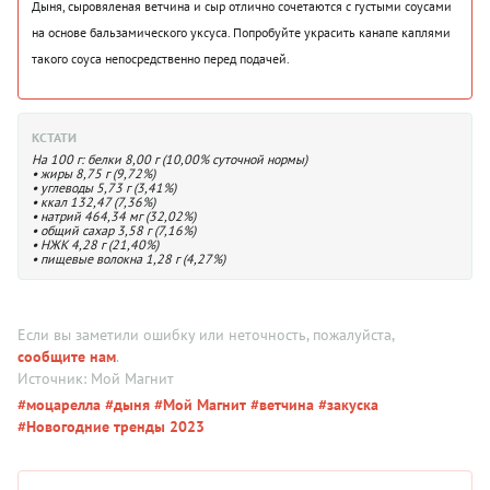
Дыня, сыровяленая ветчина и сыр отлично сочетаются с густыми соусами
на основе бальзамического уксуса. Попробуйте украсить канапе каплями
такого соуса непосредственно перед подачей.
КСТАТИ
На 100 г: белки 8,00 г (10,00% суточной нормы)
• жиры 8,75 г (9,72%)
• углеводы 5,73 г (3,41%)
• ккал 132,47 (7,36%)
• натрий 464,34 мг (32,02%)
• общий сахар 3,58 г (7,16%)
• НЖК 4,28 г (21,40%)
• пищевые волокна 1,28 г (4,27%)
Если вы заметили ошибку или неточность, пожалуйста,
сообщите нам
.
Источник: Мой Магнит
#моцарелла
#дыня
#Мой Магнит
#ветчина
#закуска
#Новогодние тренды 2023