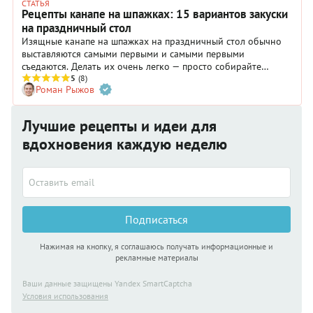
СТАТЬЯ
Рецепты канапе на шпажках: 15 вариантов закуски
на праздничный стол
Изящные канапе на шпажках на праздничный стол обычно
выставляются самыми первыми и самыми первыми
съедаются. Делать их очень легко — просто собирайте
подготовленные ингредиенты, как детали конструктора. Но
5
(8)
Роман Рыжов
чтобы каждое канапе на шпажке стало полноценной
закуской, нужно знать несложные правила и проверенные
рецепты.
Лучшие рецепты и идеи для
вдохновения каждую неделю
Подписаться
Нажимая на кнопку, я соглашаюсь получать информационные и
рекламные материалы
Ваши данные защищены Yandex SmartCaptcha
Условия использования