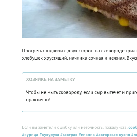
Прогреть сэндвичи с двух сторон на сковороде гриль
хлебушек хрустящий, начинка сочная и нежная. Вкус
ХОЗЯЙКЕ НА ЗАМЕТКУ
Чтобы не мыть сковороду, если сыр вытечет и приг
практично!
Если вы заметили ошибку или неточность, пожалуйста,
соо
#курица
#кукуруза
#завтрак
#пикник
#авторская кухня
#п