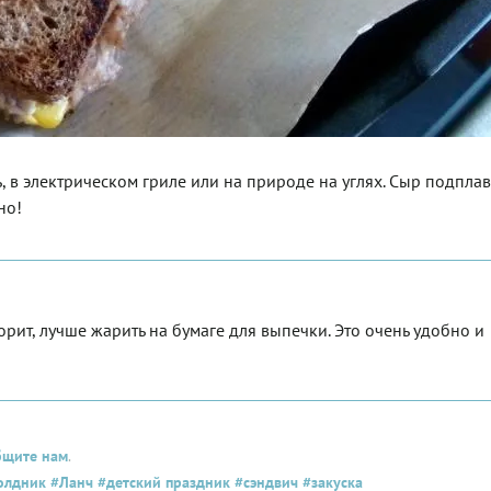
, в электрическом гриле или на природе на углях. Сыр подплав
но!
орит, лучше жарить на бумаге для выпечки. Это очень удобно и
бщите нам
.
олдник
#Ланч
#детский праздник
#сэндвич
#закуска