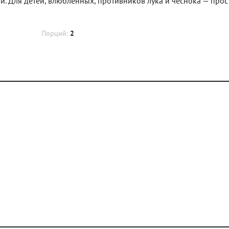
ый. Для детей, влюблённых, противников лука и чеснока — прос
Порций:
2