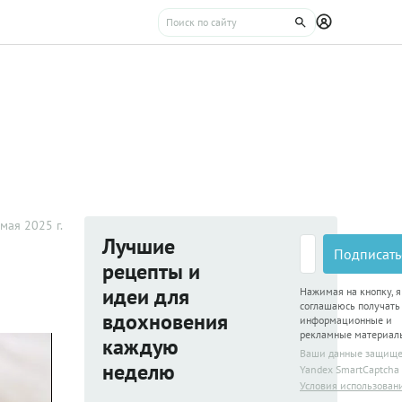
мая 2025 г.
Лучшие
Подписать
рецепты и
идеи для
Нажимая на кнопку, я
соглашаюсь получать
вдохновения
информационные и
рекламные материал
каждую
Ваши данные защищ
неделю
Yandex SmartCaptcha
Условия использован