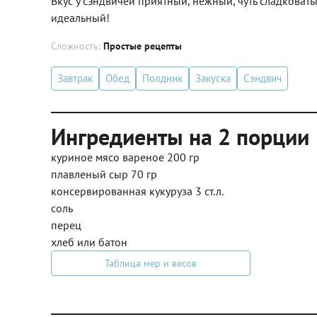
Вкус у сэндвичей приятный, нежный, чуть сладковат
идеальный!
Сложность:
Простые рецепты
Завтрак
Обед
Полдник
Закуска
Сэндвич
Ингредиенты на 2 порции
куриное мясо вареное 200 гр
плавленый сыр 70 гр
консервированная кукуруза 3 ст.л.
соль
перец
хлеб или батон
Таблица мер и весов