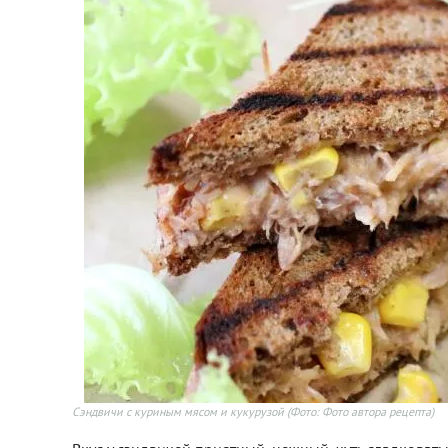
Сэндвичи с куриным мясом и кукурузой
(Фото: Фото автора рецепта)