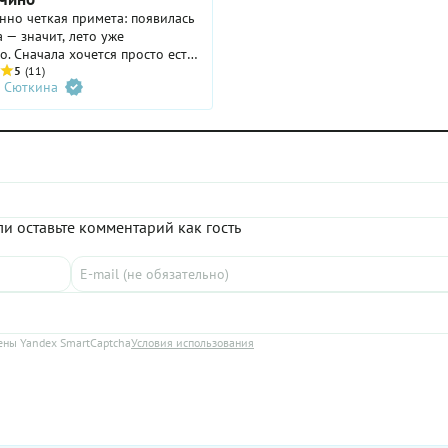
но четкая примета: появилась
 — значит, лето уже
о. Сначала хочется просто есть
ями, наслаждаясь свежим
5
(11)
 Сюткина
 ароматом. А когда первая
олена, приходит время для
азия: клубника со сливками,
 со сметаной. Или с чем-
еще? Лучшие идеи в нашей
и оставьте комментарий как гость
ны Yandex SmartCaptcha
Условия использования