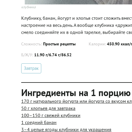
клубника
Клубнику, банан, йогурт и хлопья стоит сложить вме
настроение на весь день. А вообще клубника «дружи
смело соединяйте их в одной тарелке, выбирайте сво
Сложность:
Простые рецепты
Калории:
450.90 ккал/
Б/Ж/У:
11.90 г/6.74 г/86.52
Завтрак
Ингредиенты на 1 порцию
170 г натурального йогурта или йогурта со вкусом к
50 г хлопьев для завтрака
100–150 г свежей клубники
1 средний банан
3–4 целые ягоды клубники для украшения