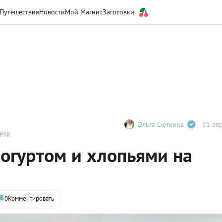
Путешествия
Новости
Мой Магнит
Заготовки
Ольга Сюткина
21 апр
РАК
йогуртом и хлопьями на
0
Комментировать