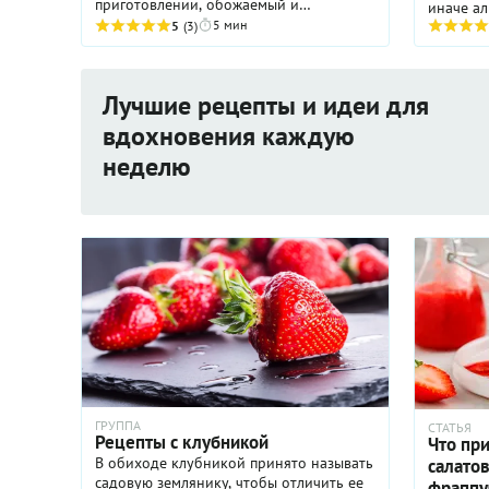
приготовлении, обожаемый и
взрослыми и детьми. Мгновенно
5 мин
5
(3)
готовится и мгновенно съедается.
Готовьте и наслаждайтесь!
Лучшие рецепты и идеи для
вдохновения каждую
неделю
ГРУППА
СТАТЬЯ
Рецепты с клубникой
Что при
В обиходе клубникой принято называть
салатов
садовую землянику, чтобы отличить ее
фраппу