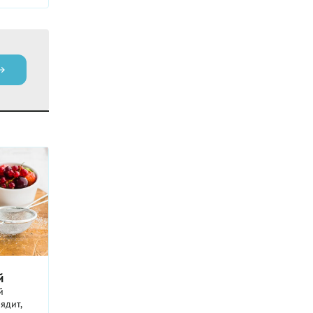
й
й
ядит,