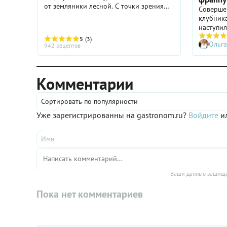
от земляники лесной. С точки зрения
Совершен
ботаники, клубника — вид мускатной
клубника
земляники. Уже запутались? Не будем
наступил
вдаваться в научные ...
ее горст
5
(3)
Ольга
вкусом и
942 рецептов
жажда ут
разнообр
клубника
Комментарии
нибудь 
статье.
Сортировать по популярности
Уже зарегистрированны на gastronom.ru?
Войдите
ил
Ваши данные защище
Пока нет комментариев