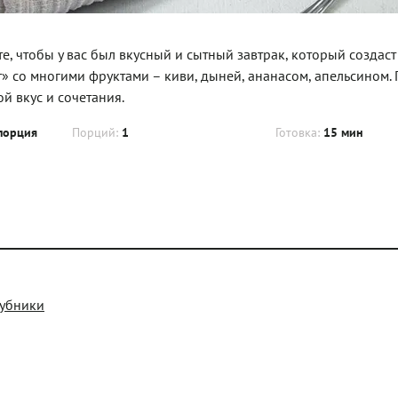
сте, чтобы у вас был вкусный и сытный завтрак, который создас
т» со многими фруктами – киви, дыней, ананасом, апельсином.
й вкус и сочетания.
порция
Порций:
1
Готовка:
15 мин
лубники