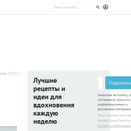
еля 2025 г.
Лучшие
Подписать
рецепты и
идеи для
Нажимая на кнопку, я
соглашаюсь получать
вдохновения
информационные и
рекламные материал
каждую
Ваши данные защищ
неделю
Yandex SmartCaptcha
Условия использован