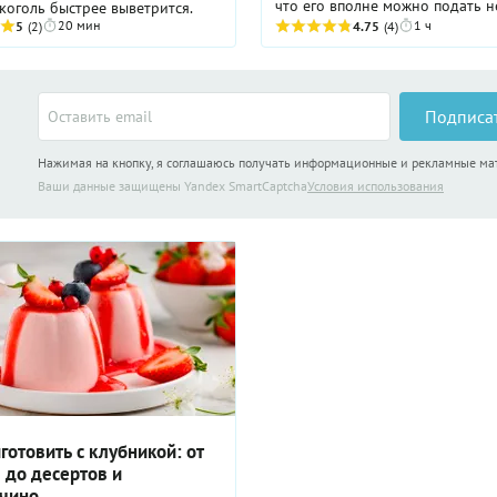
что его вполне можно подать н
иначе алкоголь быстрее выветрится.
на повседневный, но и на пра
20 мин
1 ч
5
(2)
4.75
(4)
стол. Что же касается вкуса, ск
ложной скромности, ...
Подписа
Нажимая на кнопку, я соглашаюсь получать информационные и рекламные м
Ваши данные защищены Yandex SmartCaptcha
Условия использования
готовить с клубникой: от
 до десертов и
чино