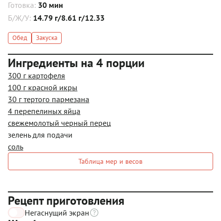
Готовка:
30 мин
Б/Ж/У:
14.79 г/8.61 г/12.33
Обед
Закуска
Ингредиенты на 4 порции
300 г картофеля
100 г красной икры
30 г тертого пармезана
4 перепелиных яйца
свежемолотый черный перец
зелень для подачи
соль
Таблица мер и весов
Рецепт приготовления
Негаснущий экран