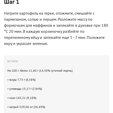
Шаг 1
Натрите картофель на терке, отожмите, смешайте с
пармезаном, солью и перцем. Разложите массу по
формочкам для маффинов и запекайте в духовке при 180
°С 20 мин. В каждую корзиночку разбейте по
перепелиному яйцу и запекайте еще 5–7 мин. Положите
икру и украсьте зеленью.
КСТАТИ
На 100 г: белки 11,60 г (14,50% суточной нормы)
• жиры 7,73 г (8,58%)
• углеводы 13,17 г (7,84%)
• ккал 165,21 (9,18%)
• натрий 529,06 мг (36,49%)