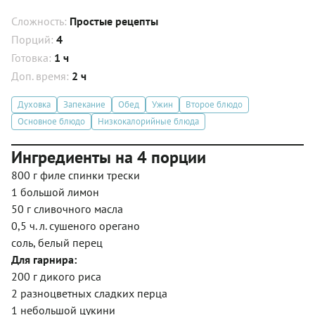
Сложность:
Простые рецепты
Порций:
4
Готовка:
1 ч
Доп. время:
2 ч
Духовка
Запекание
Обед
Ужин
Второе блюдо
Основное блюдо
Низкокалорийные блюда
Ингредиенты на 4 порции
800 г филе спинки трески
1 большой лимон
50 г сливочного масла
0,5 ч. л. сушеного орегано
соль, белый перец
Для гарнира:
200 г дикого риса
2 разноцветных сладких перца
1 небольшой цукини