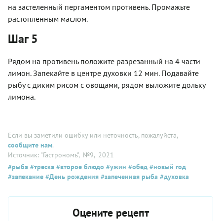
на застеленный пергаментом противень. Промажьте
растопленным маслом.
Шаг 5
Рядом на противень положите разрезанный на 4 части
лимон. Запекайте в центре духовки 12 мин. Подавайте
рыбу с диким рисом с овощами, рядом выложите дольку
лимона.
Если вы заметили ошибку или неточность, пожалуйста,
сообщите нам
.
Источник: "Гастрономъ"
, №9
, 2021
#рыба
#треска
#второе блюдо
#ужин
#обед
#новый год
#запекание
#День рождения
#запеченная рыба
#духовка
Оцените рецепт