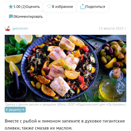
5.00 (2)
Оценить
В избранное
Поделиться
0
Комментировать
gastronom
23 августа 2025 г.
Треска с диким рисом и овощами
(Фото: ООО «Издательский дом «Гастроном»)
К рецепту
Вместе с рыбой и лимоном запеките в духовке гигантские
оливки, также смазав их маслом.