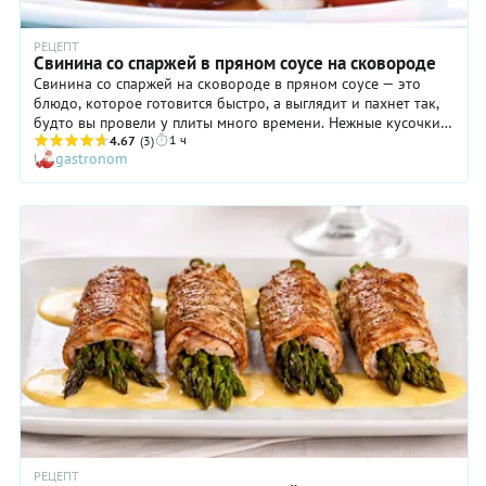
РЕЦЕПТ
Свинина со спаржей в пряном соусе на сковороде
Свинина со спаржей на сковороде в пряном соусе — это
блюдо, которое готовится быстро, а выглядит и пахнет так,
будто вы провели у плиты много времени. Нежные кусочки
1 ч
свинины обжариваются до золотистой корочки, затем
4.67
(3)
gastronom
тушатся в соевом соусе с белым вином и медом, а спаржа и
черри добавляют свежесть и яркий цвет. Соус получается
густым, блестящим, с азиатскими нотками — он отлично
пропитывает мясо и овощи. Идеальный вариант для ужина,
когда хочется чего-то сытного и пикантного. Подавайте с
рисом или просто с хлебом, чтобы собрать остатки соуса.
РЕЦЕПТ