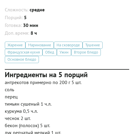
Сложность:
средне
Порций:
5
Готовка:
30 мин
Доп. время:
8 ч
Жарение
Маринование
На сковороде
Тушение
Французская кухня
Обед
Ужин
Второе блюдо
Основное блюдо
Ингредиенты на 5 порций
антрекотов примерно по 200 г 5 шт.
соль
перец
тимьян сушеный 1 ч.л.
куркума 0,5 ч.л.
чеснок 2 шт.
бекон (полосок) 5 шт.
лук репчатый мелкий 1 шт.