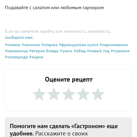
Подавайте с салатом или любимым гарниром
Если вы заметили ошибку или неточность, пожалуйста,
сообщите нам
.
#сливки
#свинина
#спаржа
#французская кухня
#маринование
#масленица
#второе блюдо
#ужин
#обед
#новый год
#тушение
#сковорода
#жарка
Оцените рецепт
Помогите нам сделать «Гастроном» еще
удобнее.
Расскажите о своих