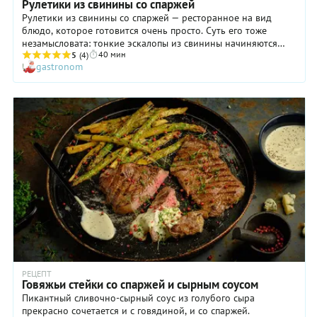
Рулетики из свинины со спаржей
Рулетики из свинины со спаржей — ресторанное на вид
блюдо, которое готовится очень просто. Суть его тоже
незамысловата: тонкие эскалопы из свинины начиняются
40 мин
нежной зеленой спаржей, а при подаче приправляются
5
(4)
gastronom
соусом из растопленного сливочного масла и яичных
желтков. Сначала рулетики обжариваются на сковороде до
золотистой корочки, затем доводятся до готовности в
духовке — так они остаются сочными внутри, а спаржа
сохраняет легкий хруст. Голландский соус делается
буквально за минуту, и с ним рулетики мясные со спаржей
становятся еще вкуснее.
РЕЦЕПТ
Говяжьи стейки со спаржей и сырным соусом
Пикантный сливочно-сырный соус из голубого сыра
прекрасно сочетается и с говядиной, и со спаржей.