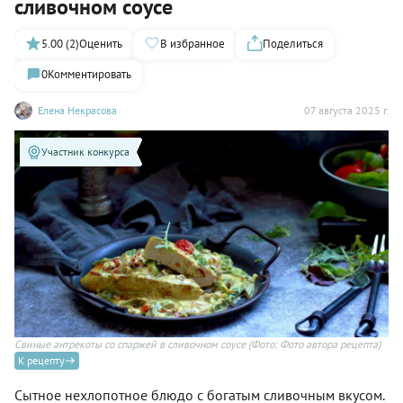
сливочном соусе
5.00 (2)
Оценить
В избранное
Поделиться
0
Комментировать
Елена Некрасова
07 августа 2025 г.
Участник конкурса
Свиные антрекоты со спаржей в сливочном соусе
(Фото: Фото автора рецепта)
К рецепту
Сытное нехлопотное блюдо с богатым сливочным вкусом.