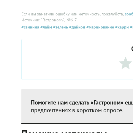
Если вы заметили ошибку или неточность, пожалуйста,
соо
Источник: "Гастрономъ"
, №6-7
#свинина
#лайм
#зелень
#дайкон
#маринование
#карри
#
Помогите нам сделать «Гастроном» ещ
предпочтениях в коротком опросе.