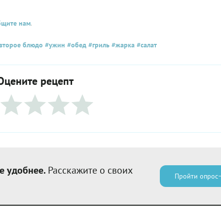
бщите нам
.
второе блюдо
#ужин
#обед
#гриль
#жарка
#салат
Оцените рецепт
е удобнее.
Расскажите о своих
Пройти опрос