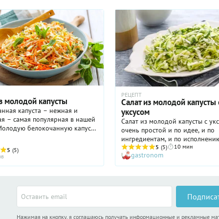
РЕЦЕПТ
из молодой капусты
Салат из молодой капусты 
нная капуста – нежная и
уксусом
я – самая популярная в нашей
Салат из молодой капусты с ук
 Молодую белокочанную капусту
очень простой и по идее, и по
использовать в салатах.
ингредиентам, и по исполнени
для них особенно удачно
10 мин
он поистине универсален, так 
5
(5)
5
(5)
 ранние сорта капусты – ...
gastronom
подойдет для самых разных цел
ов
вы, например, худеете, ешьте с
молодой капусты несколько раз
Лишних килограммов он не при
зато голод как минимум приглу
Подписа
Если же вы вполне можете поз
себе жареную курочку или зап
Нажимая на кнопку, я соглашаюсь получать информационные и рекламные м
свинину, используйте салат из