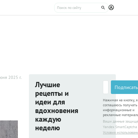
юня 2025 г.
Лучшие
Подписать
рецепты и
идеи для
Нажимая на кнопку, я
соглашаюсь получать
вдохновения
информационные и
рекламные материал
каждую
Ваши данные защищ
неделю
Yandex SmartCaptcha
Условия использован