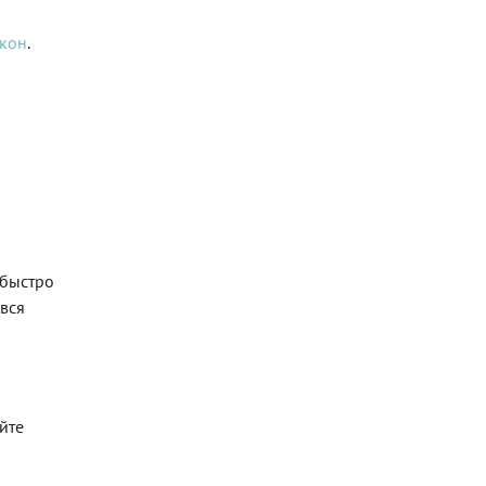
кон
.
 быстро
 вся
йте