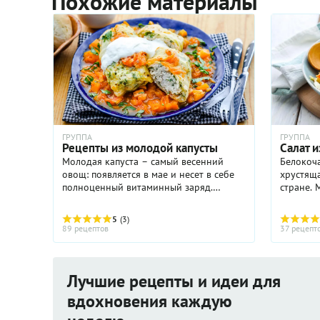
Похожие материалы
ГРУППА
ГРУППА
Рецепты из молодой капусты
Салат 
Молодая капуста – самый весенний
Белокоча
овощ: появляется в мае и несет в себе
хрустяща
полноценный витаминный заряд.
стране.
Витамины С, А, В1 и В2, Р, К,
отлично 
никотиновая кислота, а так же
Именно 
5
(3)
клетчатка и микроэлементы – все это ...
подходят
89 рецептов
37 рецепт
Лучшие рецепты и идеи для
вдохновения каждую