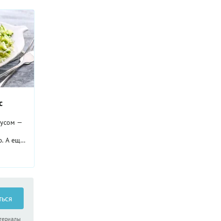
с
сусом —
ю. А еще
как
ей. Если
алат из
 в день.
бавит,
шит.
ться
волить
еченную
атериалы
 молодой