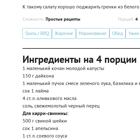
К такому салату хорошо поджарить гренки из белого
Сложность:
Простые рецепты
Порций:
4
Гриль / BBQ
Жарение
Маринование
Обед
Ужин
Ингредиенты на 4 порции
1 маленький кочан молодой капусты
150 г дайкона
1 маленький пучок смеси зеленого лука, базилика и
сок 1 лайма
4 ст. л. оливкового масла
соль, свежемолотый черный перец
Для карри-свинины:
500 г свиной шейки
сок 1 апельсина
1 ст. л. соевого соуса