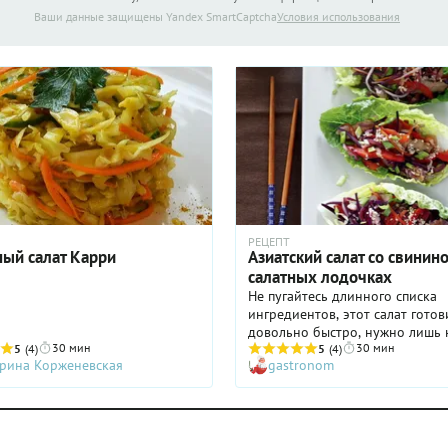
капусты в качестве легкого гар
Ваши данные защищены Yandex SmartCaptcha
Условия использования
еще такое блюдо отлично подо
пикника! Приготовьте салат из
капусты заранее дома, перелож
контейнер и возьмите с собой 
природу: особых условий хран
блюдо не требует.
РЕЦЕПТ
ный салат Карри
Азиатский салат со свинин
салатных лодочках
Не пугайтесь длинного списка
ингредиентов, этот салат готов
довольно быстро, нужно лишь 
30 мин
30 мин
5
(4)
все овощи заранее. Он идеаль
5
(4)
рина Корженевская
gastronom
подходит для неформальных в
– получается большая порция,
хватит надолго. Вы даже может
салат на общем блюде, а не
раскладывать по листьям, хотя 