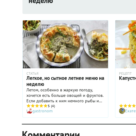
неделю
СТАТЬЯ
РЕЦЕПТ
Легкое, но сытное летнее меню на
Капуст
неделю
Летом, особенно в жаркую погоду,
хочется есть больше овощей и фруктов.
Если добавить к ним немного рыбы или
мяса, получатся легкие, но сытные
5
(4)
gastronom
Екате
блюда.
Комментарии