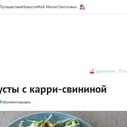
Путешествия
Новости
Мой Магнит
Заготовки
gastronom
03 и
усты с карри-свининой
0
Комментировать