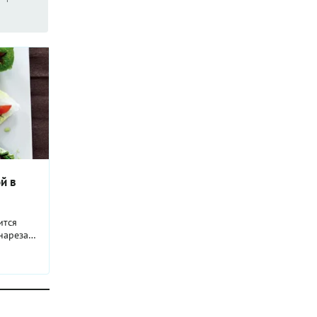
нира. А
йдет для
 молодой
ите в
на
ения
ой в
ится
нарезать
но
ечеринок
 которой
е подать
так