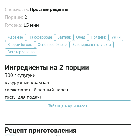
Сложность:
Простые рецепты
Порций:
2
Готовка:
15 мин
Жарение
На сковороде
Завтрак
Обед
Полдник
Ужин
Второе блюдо
Основное блюдо
Вегетарианство: Лакто
Вегетарианство
Ингредиенты на 2 порции
300 г сулугуни
кукурузный крахмал
свежемолотый черный перец
тосты для подачи
Таблица мер и весов
Рецепт приготовления