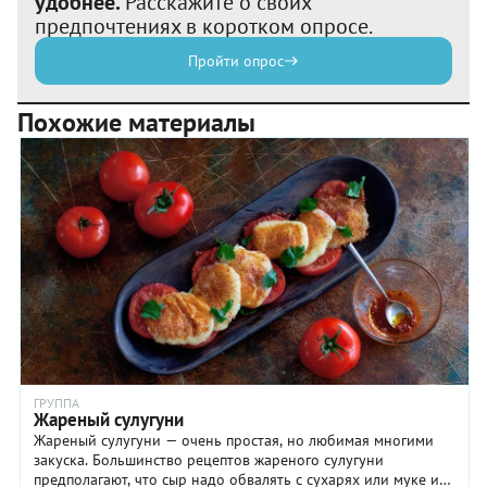
удобнее.
Расскажите о своих
предпочтениях в коротком опросе.
Пройти опрос
Похожие материалы
ГРУППА
Жареный сулугуни
Жареный сулугуни — очень простая, но любимая многими
закуска. Большинство рецептов жареного сулугуни
предполагают, что сыр надо обвалять с сухарях или муке и