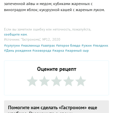
запеченной айвы и медом; кубиками жаренных с
виноградом яблок; кукурузной кашей с жареным луком.
Если вы заметили ошибку или неточность, пожалуйста,
сообщите нам
.
Источник: "Гастрономъ"
, №12
, 2020
#сулугуни
#масленица
#завтрак
#второе блюдо
#ужин
#полдник
#День рождения
#сковорода
#жарка
#жареный сыр
Оцените рецепт
Помогите нам сделать «Гастроном» еще