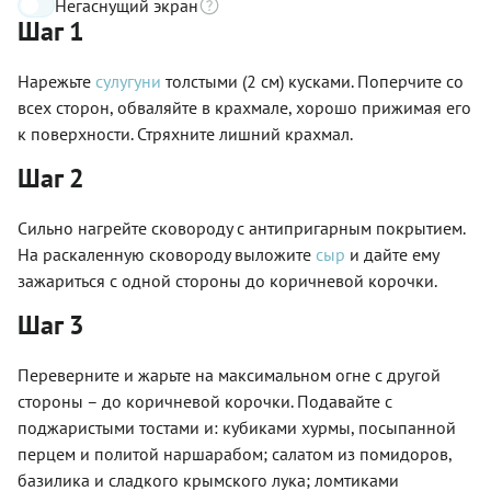
Негаснущий экран
Шаг 1
Нарежьте
сулугуни
толстыми (2 см) кусками. Поперчите со
всех сторон, обваляйте в крахмале, хорошо прижимая его
к поверхности. Стряхните лишний крахмал.
Шаг 2
Сильно нагрейте сковороду с антипригарным покрытием.
На раскаленную сковороду выложите
сыр
и дайте ему
зажариться с одной стороны до коричневой корочки.
Шаг 3
Переверните и жарьте на максимальном огне с другой
стороны – до коричневой корочки. Подавайте с
поджаристыми тостами и: кубиками хурмы, посыпанной
перцем и политой наршарабом; салатом из помидоров,
базилика и сладкого крымского лука; ломтиками