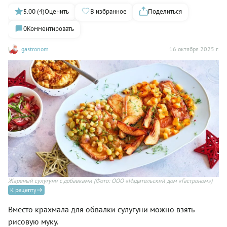
5.00 (4)
Оценить
В избранное
Поделиться
0
Комментировать
gastronom
16 октября 2025 г.
Жареный сулугуни с добавками
(Фото: ООО «Издательский дом «Гастроном»)
К рецепту
Вместо крахмала для обвалки сулугуни можно взять
рисовую муку.