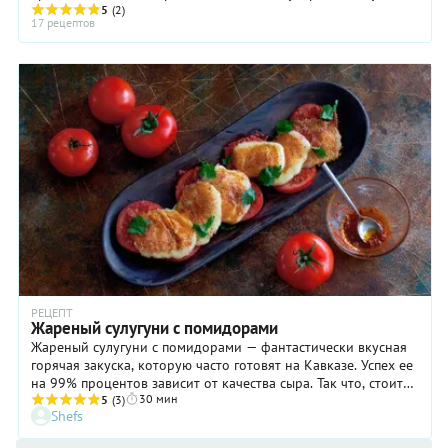
5
(2)
обжаривать очень быстро. Впрочем, ...
17 рецептов
РЕЦЕПТ
Жареный сулугуни с помидорами
Жареный сулугуни с помидорами — фантастически вкусная
горячая закуска, которую часто готовят на Кавказе. Успех ее
на 99% процентов зависит от качества сыра. Так что, стоит
30 мин
всерьез озадачиться поисками натурального продукта. На
5
(3)
Shefs
рынках можно встретить несколько видов сулугуни:
рассольный, копченый, в виде лепешек или толстой