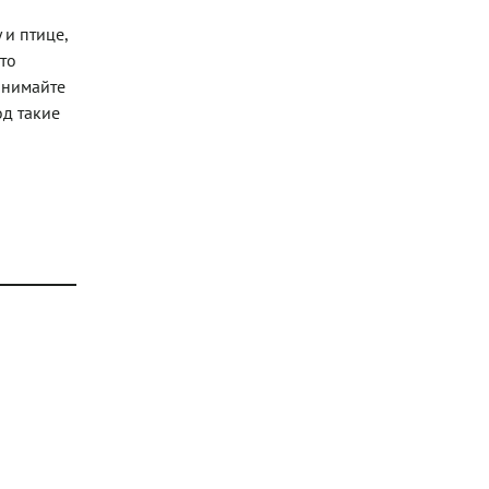
 и птице,
то
инимайте
од такие