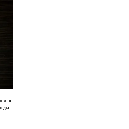
они не
Плоды