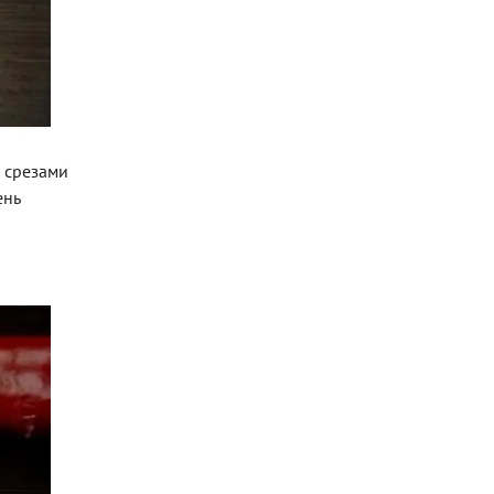
ы срезами
ень