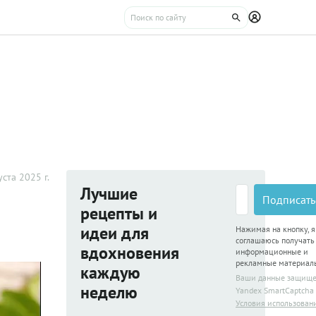
уста 2025 г.
Лучшие
Подписать
рецепты и
идеи для
Нажимая на кнопку, я
соглашаюсь получать
вдохновения
информационные и
рекламные материал
каждую
Ваши данные защищ
неделю
Yandex SmartCaptcha
Условия использован