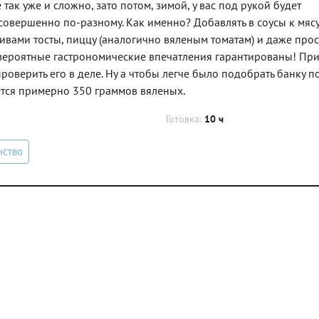
ак уже и сложно, зато потом, зимой, у вас под рукой будет
овершенно по-разному. Как именно? Добавлять в соусы к мясу
ливами тосты, пиццу (аналогично вяленым томатам) и даже прос
Невероятные гастрономические впечатления гарантированы! Пр
роверить его в деле. Ну а чтобы легче было подобрать банку п
ется примерно 350 граммов вяленых.
Готовка:
10 ч
нство