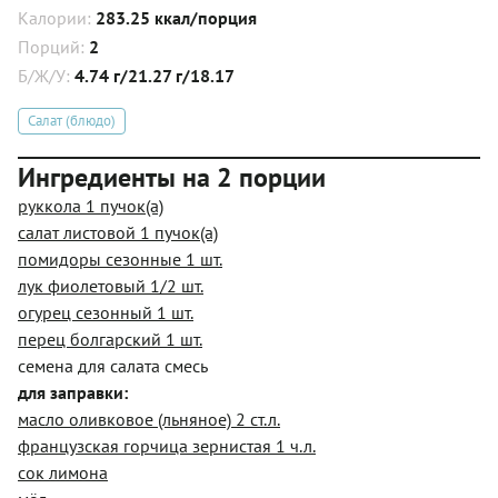
Калории:
283.25 ккал/порция
Порций:
2
Б/Ж/У:
4.74 г/21.27 г/18.17
Салат (блюдо)
Ингредиенты на 2 порции
руккола 1 пучок(а)
салат листовой 1 пучок(а)
помидоры сезонные 1 шт.
лук фиолетовый 1/2 шт.
огурец сезонный 1 шт.
перец болгарский 1 шт.
семена для салата смесь
для заправки:
масло оливковое (льняное) 2 ст.л.
французская горчица зернистая 1 ч.л.
сок лимона