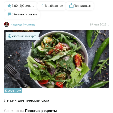
5.00 (3)
Оценить
В избранное
Поделиться
0
Комментировать
Надежда Муринец
19 мая 2025 г.
Участник конкурса
К рецепту
Легкий диетический салат.
Сложность:
Простые рецепты