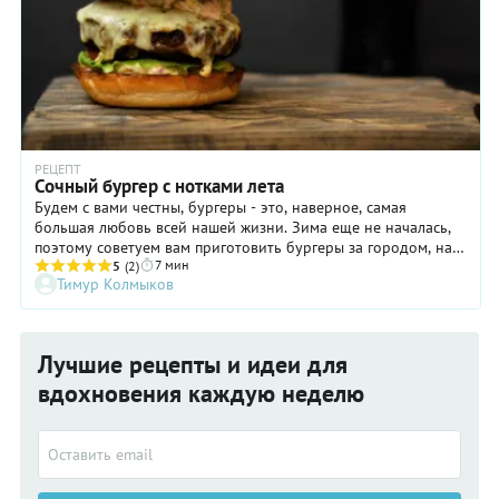
РЕЦЕПТ
Сочный бургер с нотками лета
Будем с вами честны, бургеры - это, наверное, самая
большая любовь всей нашей жизни. Зима еще не началась,
поэтому советуем вам приготовить бургеры за городом, на
7 мин
открытом огне. Быстрые в приготовлении и такие чертовски
5
(2)
Тимур Колмыков
вкусные! Станут идеальным дополнением к вашему вечеру. Я
уже и не говорю о той волшебной атмосфере, которая вас
окутает, как только первая котлета коснется решетки!
Лучшие рецепты и идеи для
вдохновения каждую неделю