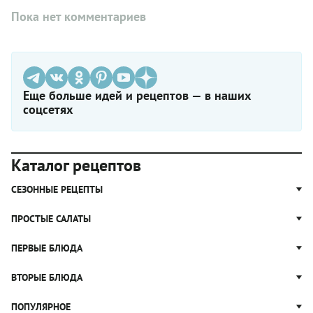
Пока нет комментариев
Еще больше идей и рецептов — в наших
соцсетях
Каталог рецептов
СЕЗОННЫЕ РЕЦЕПТЫ
Рецепты из капусты
ПРОСТЫЕ САЛАТЫ
Блюда с картошкой
Простые салаты
ПЕРВЫЕ БЛЮДА
Рецепты с грибами
Салат Оливье
Яблочные пироги
Щи
ВТОРЫЕ БЛЮДА
Салат Цезарь
Рецепты с клюквой
Борщ
Салат Нисуаз
Котлеты
ПОПУЛЯРНОЕ
Блюда из тыквы
Рассольник