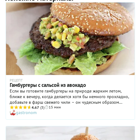
РЕЦЕПТ
Гамбургеры с сальсой из авокадо
Если вы готовите гамбургеры на природе жарким летом,
ближе к вечеру, когда делается хотя бы немного прохладно,
добавьте в фарш свежего чили – он чудесным образом
15 мин
сделает именно то, что нужно в данный момент вашему
4.67
(3)
gastronom
организму: согреет или поможет справиться с жарой. А
аппетитная разноцветная сальса в этом блюде – не столько
соус (от испанского salsa), сколько гарнир, в меру легкий и
довольно сытный.