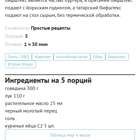
подают с йоркским пудингом, а татарский бифштекс
подают на стол сырым, без термической обработки.
Сложность:
Простые рецепты
Порций:
5
Готовка:
1 ч 30 мин
Гриль / BBQ
Жарение
Английская кухня
Обед
Бифштекс
Второе блюдо
Ингредиенты на 5 порций
говядина 300 г
лук 110 г
растительное масло 25 мл
черный молотый перец
соль
куриные яйца С2 5 шт.
Таблица мер и весов