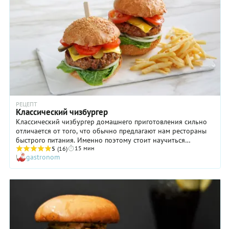
РЕЦЕПТ
Классический чизбургер
Классический чизбургер домашнего приготовления сильно
отличается от того, что обычно предлагают нам рестораны
быстрого питания. Именно поэтому стоит научиться
15 мин
готовить его своими руками! Если вы однажды попробуйте
5
(16)
gastronom
чизбургер «собственного производства», то будете поистине
очарованы сочетанием вкусов настоящего сочного мяса,
мягкой булочки с подрумяненной корочкой, хрустящего
салата, свежих овощей и расплавленного сыра. Невероятно
аппетитно! Увлекаться столь калорийной пищей, конечно, не
стоит, но иногда позволять себе классический чизбургер,
приготовленный по нашему рецепту, не только можно, но и
нужно.