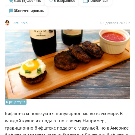
5.00 (5)
Оценить
В избранное
Поделиться
0
Комментировать
Rita Pirko
05 декабря 2025 г.
К рецепту
Бифштексы пользуются популярностью во всем мире. В
каждой кухне их подают по-своему. Например,
традиционно бифштекс подают с глазуньей, но в Америке
бифштекс является частью бургера, в Британии бифштекс