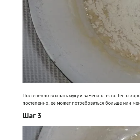
Постепенно всыпать муку и замесить тесто. Тесто хо
постепенно, её может потребоваться больше или мен
Шаг 3