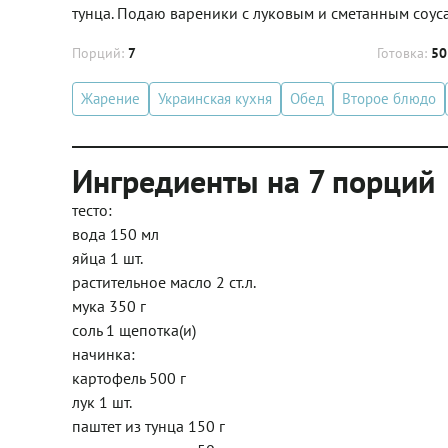
тунца. Подаю вареники с луковым и сметанным соуса
Порций:
7
Готовка:
50
Жарение
Украинская кухня
Обед
Второе блюдо
Ингредиенты на 7 порций
тесто:
вода 150 мл
яйца 1 шт.
растительное масло 2 ст.л.
мука 350 г
соль 1 щепотка(и)
начинка:
картофель 500 г
лук 1 шт.
паштет из тунца 150 г