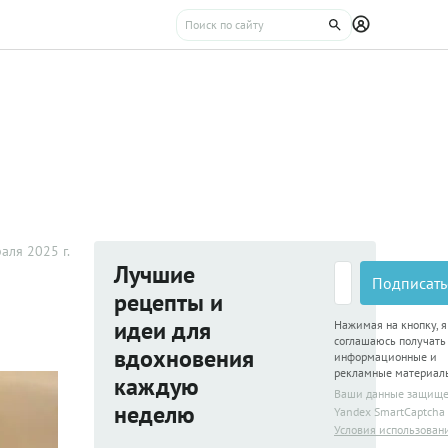
аля 2025 г.
Лучшие
Подписать
рецепты и
идеи для
Нажимая на кнопку, я
соглашаюсь получать
вдохновения
информационные и
рекламные материал
каждую
Ваши данные защищ
неделю
Yandex SmartCaptcha
Условия использован