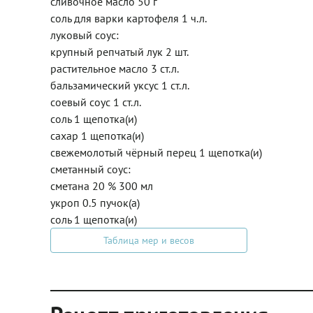
сливочное масло 50 г
соль для варки картофеля 1 ч.л.
луковый соус:
крупный репчатый лук 2 шт.
растительное масло 3 ст.л.
бальзамический уксус 1 ст.л.
соевый соус 1 ст.л.
соль 1 щепотка(и)
сахар 1 щепотка(и)
свежемолотый чёрный перец 1 щепотка(и)
сметанный соус:
сметана 20 % 300 мл
укроп 0.5 пучок(а)
соль 1 щепотка(и)
Таблица мер и весов