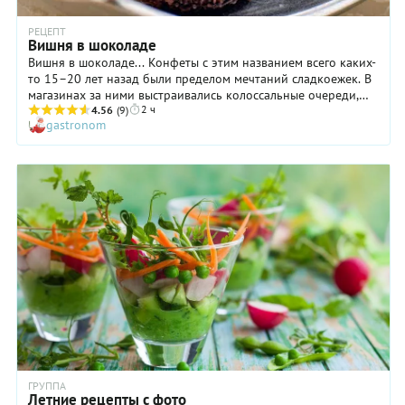
РЕЦЕПТ
Вишня в шоколаде
Вишня в шоколаде... Конфеты с этим названием всего каких-
то 15–20 лет назад были пределом мечтаний сладкоежек. В
магазинах за ними выстраивались колоссальные очереди,
2 ч
люди были готовы стоять за лакомством часами. Говорят, что
4.56
(9)
gastronom
причиной особой любви людей к этом десерту было
присутствие коньяка в начинке. Кто знает, но что алкоголь
придавал вишне в шоколаде особые ноты вкуса — это точно.
Мы же пошли еще более сложным путем и добавили в
рецепт марципановую начинку. Поверьте: получилось просто
идеально!
ГРУППА
Летние рецепты с фото