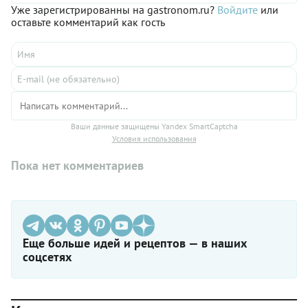
созревшее тесто раскатывается очень легко и просто.
Уже зарегистрированны на gastronom.ru?
Войдите
или
Поэтому вам лишь останется вырезать кружки, разложить по
оставьте комментарий как гость
ним начинку и сварить вареники с вишней до готовности.
Вот увидите: домочадцы по достоинству оценят ваши
старания!
Ваши данные защищены Yandex SmartCaptcha
Условия использования
Пока нет комментариев
Еще больше идей и рецептов — в наших
соцсетях