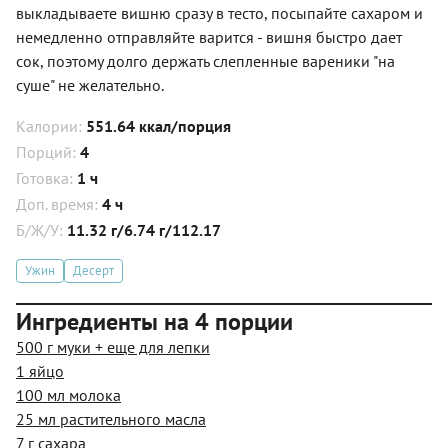
выкладываете вишню сразу в тесто, посыпайте сахаром и
немедленно отправляйте варится - вишня быстро дает
сок, поэтому долго держать слепленные вареники "на
суше" не желательно.
Калории:
551.64 ккал/порция
Порций:
4
Готовка:
1 ч
Доп. время:
4 ч
Б/Ж/У:
11.32 г/6.74 г/112.17
Ужин
Десерт
Ингредиенты на 4 порции
500 г муки + еще для лепки
1 яйцо
100 мл молока
25 мл растительного масла
7 г сахара