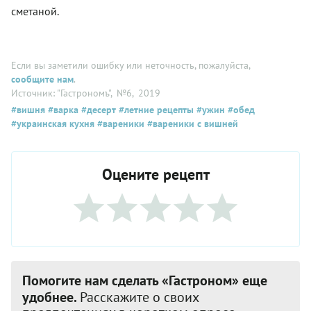
сметаной.
Если вы заметили ошибку или неточность, пожалуйста,
сообщите нам
.
Источник: "Гастрономъ"
, №6
, 2019
#вишня
#варка
#десерт
#летние рецепты
#ужин
#обед
#украинская кухня
#вареники
#вареники с вишней
Оцените рецепт
Помогите нам сделать «Гастроном» еще
удобнее.
Расскажите о своих