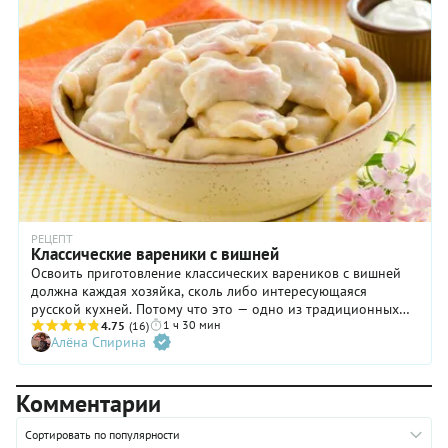
РЕЦЕПТ
Классические вареники с вишней
Освоить приготовление классических вареников с вишней
должна каждая хозяйка, сколь либо интересующаяся
русской кухней. Потому что это — одно из традиционных
1 ч 30 мин
блюд нашей кулинарной традиции, причем самых вкусных и
4.75
(16)
Алёна Спирина
аппетитных. Многие опасаются готовить вареники или
пельмени, переживая, что тесто требует каких-либо
сверхъестественных навыков. Ничего подобного! Главное —
Комментарии
терпение, которое необходимо для ожидания созревания
теста и настойчивость в процессе раскатывания. Второе,
кстати, вытекает из первого! Правильно вымешанное и
Сортировать по популярности