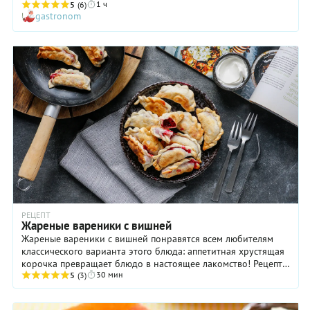
1 ч
многим кажется не слишком выразительным, самым
5
(6)
gastronom
неожиданным, ярким образом раскрывается при тепловой
обработке, особенно если чернику дополнить небольшим
количеством сахара (вспомните любые пироги с ней). Но это
еще не все. Пять минут варки не дают ягодам превратиться в
джем, поэтому начинка вареников с черникой имеет
особенно свежий вкус и очень приятную текстуру. И,
наконец, последний аргумент в пользу того, чтобы
приготовить это блюдо по нашему рецепту: вам не придется
тратить время на извлечение косточек. Потому что в
чернике их, как известно, просто нет!
РЕЦЕПТ
Жареные вареники с вишней
Жареные вареники с вишней понравятся всем любителям
классического варианта этого блюда: аппетитная хрустящая
корочка превращает блюдо в настоящее лакомство! Рецепт
30 мин
пресного теста — самый обычный. Да и ...
5
(3)