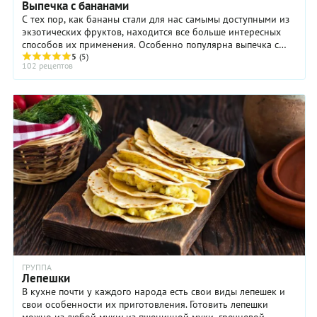
Выпечка с бананами
С тех пор, как бананы стали для нас самымы доступными из
экзотических фруктов, находится все больше интересных
способов их применения. Особенно популярна выпечка с
бананами. Это не ...
5
(5)
102 рецептов
ГРУППА
Лепешки
В кухне почти у каждого народа есть свои виды лепешек и
свои особенности их приготовления. Готовить лепешки