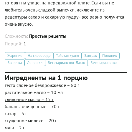
готовят на улице, на передвижной плите. Если вы не
любитель очень сладкой выпечки, исключите из
рецептуры сахар и сахарную пудру - все равно получится
очень вкусно.
Сложность:
Простые рецепты
Порций:
1
Жарение
На сковороде
Тайская кухня
Завтрак
Полдник
Выпечка
Лепешки
Вегетарианство: Лакто
Вегетарианство
Ингредиенты на 1 порцию
тесто слоеное бездрожжевое – 80 г
растительное масло – 10 мл
сливочное масло – 15 г
бананы очищенные – 70 г
сахар – 5 г
сгущенное молоко – 20 г
мята – 2 г