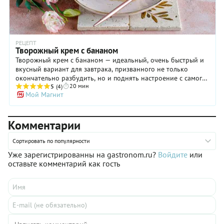
РЕЦЕПТ
Творожный крем с бананом
Творожный крем с бананом — идеальный, очень быстрый и
вкусный вариант для завтрака, призванного не только
окончательно разбудить, но и поднять настроение с самого
20 мин
утра. Судите сами! В составе блюда входит творог, богатый
5
(4)
Мой Магнит
магнием (отличная поддержка нервной системе), а также
банан, содержащий триптофан. Последний стимулирует
выработку «гормона радости» — серотонина. Будьте
Комментарии
уверены: утро, начавшееся с творожного крема с бананом,
подарит вам запас позитивной энергии и станет залогом
отличного дня, который закончится не менее прекрасным
Сортировать по популярности
вечером!
Уже зарегистрированны на gastronom.ru?
Войдите
или
оставьте комментарий как гость