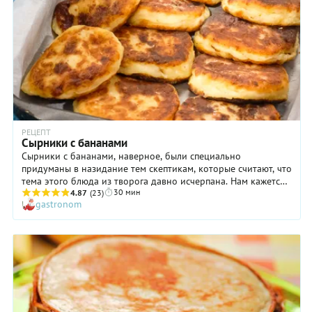
РЕЦЕПТ
Сырники с бананами
Сырники с бананами, наверное, были специально
придуманы в назидание тем скептикам, которые считают, что
тема этого блюда из творога давно исчерпана. Нам кажется,
30 мин
что такая оригинальная версия очень и очень хороша!
4.87
(23)
gastronom
Сырники с бананами имеют особенно нежную текстуру и
характерный аромат, что очень нравится детям. Кстати,
такое блюдо можно и подать весьма необычным образом:
дать сырникам немного остыть и сложить друг на друга в
виде башенок, прослаивая кружочками свежих бананов.
Маленьким непоседы точно будут в восторге!