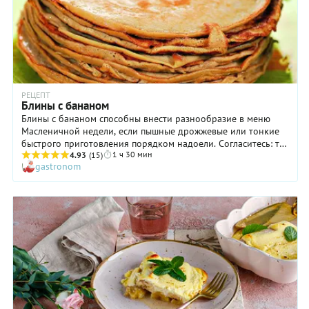
РЕЦЕПТ
Блины с бананом
Блины с бананом способны внести разнообразие в меню
Масленичной недели, если пышные дрожжевые или тонкие
быстрого приготовления порядком надоели. Согласитесь: те
1 ч 30 мин
и другие имеют похожий вкус. А вот блины с бананом —
4.93
(15)
gastronom
совсем другая история! Фруктовые ноты, изысканный
аромат... И удивительная пластичность, которая позволяет
начинять блины творогом, джемом, фруктами или ягодами и
сворачивать, а также складывать самым причудливым
образом. Будьте уверены: они не порвутся! Ну и, конечно
же, блины с бананом можно подавать не только на
Масленицу, но и в течение всего года — на завтрак или
просто, когда душа пожелает.