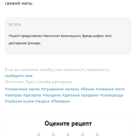
свежей мяты.
КСТАТИ
Рецепт предоставлен Максимом Коломацким, бренд-шефом сети
ресторанов Шикари.
Если вы заметили ошибку или неточность, пожалуйста,
сообщите нам
.
Источник: Пресс-служба ресторана
#сливочное масло
#сгущенное молоко
#банан
#слоеное тесто
#завтрак
#десерты
#полдник
#детский праздник
#сковорода
#тайская кухня
#жарка
#Лепешки
Оцените рецепт