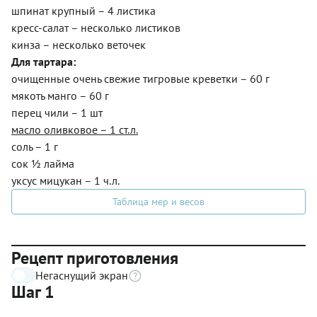
шпинат крупный – 4 листика
кресс-салат – несколько листиков
кинза – несколько веточек
Для тартара:
очищенные очень свежие тигровые креветки – 60 г
мякоть манго – 60 г
перец чили – 1 шт
масло оливковое – 1 ст.л.
соль – 1 г
сок ½ лайма
уксус мицукан – 1 ч.л.
Таблица мер и весов
Рецепт приготовления
Негаснущий экран
Шаг 1