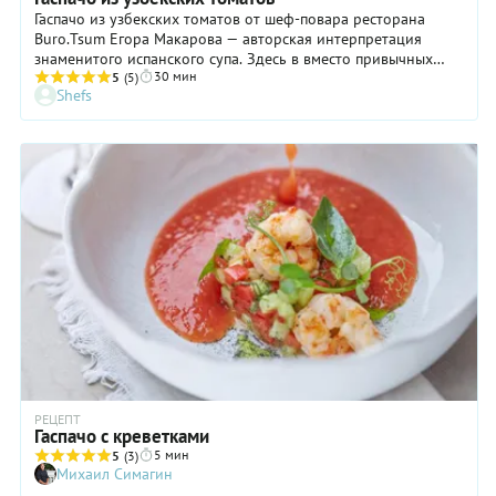
Гаспачо из узбекских томатов от шеф-повара ресторана
Buro.Tsum Егора Макарова — авторская интерпретация
знаменитого испанского супа. Здесь в вместо привычных
30 мин
свежих или консервированных протертых томатов
5
(5)
Shefs
используются запеченные на гриле. Такой способ
приготовления придает супу глубокий вкус и легкий аромат
дымка. А если при подаче добавить еще и ложку нежной
страчателлы, которая идеально сочетается с томатами,
гаспачо получится не просто вкусным, а по-настоящему
изысканным.
РЕЦЕПТ
Гаспачо с креветками
5 мин
5
(3)
Михаил Симагин