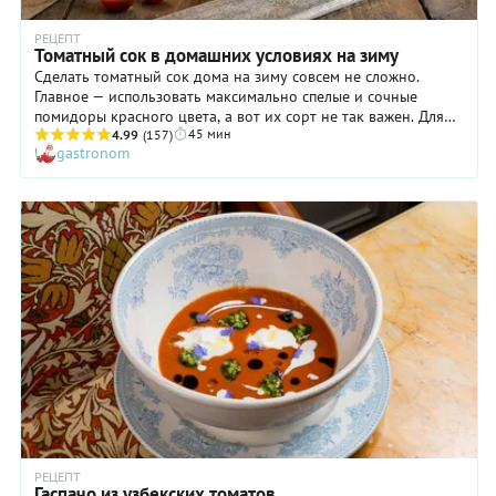
РЕЦЕПТ
Томатный сок в домашних условиях на зиму
Сделать томатный сок дома на зиму совсем не сложно.
Главное — использовать максимально спелые и сочные
помидоры красного цвета, а вот их сорт не так важен. Для
45 мин
приготовления томатного сока в домашних условиях вам не
4.99
(157)
gastronom
обязательно иметь соковыжималку: достаточно погружного
блендера или мясорубки. Еще потребуется сито, чтобы
избавиться от семян и остатков жесткой кожицы, которые
неуместны в томатном соке. Если консервирование кажется
вам сложным, не переживайте — с нашим пошаговым
рецептом у вас всё получится!
РЕЦЕПТ
Гаспачо из узбекских томатов