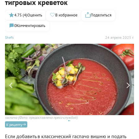
тигровых креветок
4.75 (4)
Оценить
В избранное
Поделиться
0
Комментировать
Shefs
24 апреля 2025 г.
гаспачо
(Фото: предоставлено пресс-службой)
Ка
К рецепту
Если добавить в классический гаспачо вишню и подать