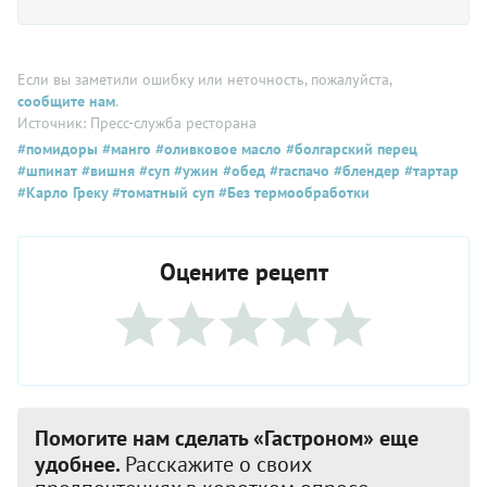
Если вы заметили ошибку или неточность, пожалуйста,
сообщите нам
.
Источник: Пресс-служба ресторана
#помидоры
#манго
#оливковое масло
#болгарский перец
#шпинат
#вишня
#суп
#ужин
#обед
#гаспачо
#блендер
#тартар
#Карло Греку
#томатный суп
#Без термообработки
Оцените рецепт
Помогите нам сделать «Гастроном» еще
удобнее.
Расскажите о своих