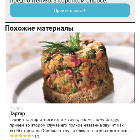
предпочтениях в коротком опросе.
Пройти опрос
Похожие материалы
ГРУППА
Тартар
Термин тартар относится и к соусу, и к мясному блюду,
причем во втором случае его полное название звучит как
«стейк тартар». Обобщает соус и блюдо способ подготовки
ингредиентов: в обоих случаях они ...
5
(2)
71 рецептов