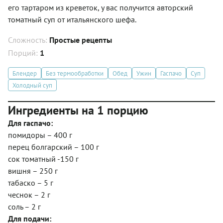
его тартаром из креветок, у вас получится авторский
томатный суп от итальянского шефа.
Сложность:
Простые рецепты
Порций:
1
Блендер
Без термообработки
Обед
Ужин
Гаспачо
Суп
Холодный суп
Ингредиенты на 1 порцию
Для гаспачо:
помидоры – 400 г
перец болгарский – 100 г
сок томатный -150 г
вишня – 250 г
табаско – 5 г
чеснок – 2 г
соль – 2 г
Для подачи: