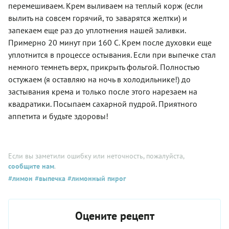
перемешиваем. Крем выливаем на теплый корж (если
вылить на совсем горячий, то заварятся желтки) и
запекаем еще раз до уплотнения нашей заливки.
Примерно 20 минут при 160 С. Крем после духовки еще
уплотнится в процессе остывания. Если при выпечке стал
немного темнеть верх, прикрыть фольгой. Полностью
остужаем (я оставляю на ночь в холодильнике!) до
застывания крема и только после этого нарезаем на
квадратики. Посыпаем сахарной пудрой. Приятного
аппетита и будьте здоровы!
Если вы заметили ошибку или неточность, пожалуйста,
сообщите нам
.
#лимон
#выпечка
#лимонный пирог
Оцените рецепт