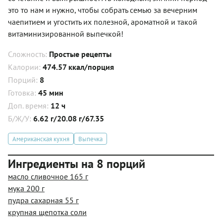
это то нам и нужно, чтобы собрать семью за вечерним
чаепитием и угостить их полезной, ароматной и такой
витаминизированной выпечкой!
Сложность:
Простые рецепты
Калории:
474.57 ккал/порция
Порций:
8
Готовка:
45 мин
Доп. время:
12 ч
Б/Ж/У:
6.62 г/20.08 г/67.35
Американская кухня
Выпечка
Ингредиенты на 8 порций
масло сливочное 165 г
мука 200 г
пудра сахарная 55 г
крупная щепотка соли