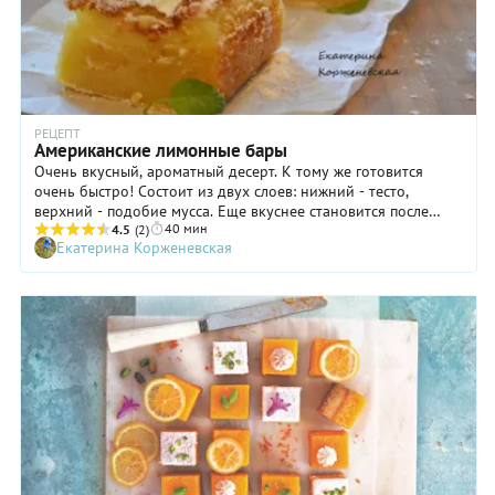
РЕЦЕПТ
Американские лимонные бары
Очень вкусный, ароматный десерт. К тому же готовится
очень быстро! Состоит из двух слоев: нижний - тесто,
верхний - подобие мусса. Еще вкуснее становится после
40 мин
холодильника. Поэтому настоятельно рекомендую
4.5
(2)
Екатерина Корженевская
выдержать десерт в холодильнике некоторое время.