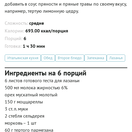
добавить в соус пряности и пряные травы по своему вкусу,
например, тертую лимонную цедру.
Сложность:
средне
Калории:
693.00 ккал/порция
Порций:
6
Готовка:
1 ч 30 мин
Итальянская кухня
Обед
Второе блюдо
Запеканка
Лазанья
Ингредиенты на 6 порций
6 листов готового теста для лазаньи
500 мл молока жирностью 6%
орех мускатный молотый
150 г моццареллы
3 ст. л. муки
2 стебля сельдерея
морковь – 1 шт
60 г тертого пармезана