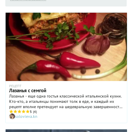
РЕЦЕПТ
Лазанья с семгой
Лазанья - еще одна гостья классической итальянской кухни.
Кто-кто, а итальянцы понимают толк в еде, и каждый их
рецепт вполне претендует на шедевральную завершенность.
Но, я думаю, что кухня благодарно принимает вкусные
5
(4)
solovieva.kn
эксперименты, новые сочетания, разнообразие и поварскую
смелость. Поэтому, в этот раз - лазанья с красной рыбой,
вместо привычного мясного варианта. И все же, храня