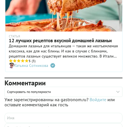
СТАТЬЯ
12 лучших рецептов вкусной домашней лазаньи
Домашняя лазанья для итальянцев — такая же неотъемлемая
классика, как для нас блины. И как в случае с блинами,
рецептов лазаньи существует великое множество. В Италии
ее готовят не только с мясом, но и с курицей, с колбасками,
5
(3)
Татьяна Сотникова
с рыбой и просто с овощами. Кроме того, современники
придумали «ленивые» версии этого блюда — простые,
быстрые, но при этом не менее вкусные. Попробуйте
Комментарии
приготовить лазанью по нашим рецептам и расскажите,
какой именно вам понравился больше всего.
Сортировать по популярности
Уже зарегистрированны на gastronom.ru?
Войдите
или
оставьте комментарий как гость