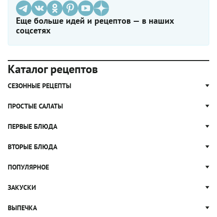
Еще больше идей и рецептов — в наших
соцсетях
Каталог рецептов
СЕЗОННЫЕ РЕЦЕПТЫ
Рецепты из капусты
ПРОСТЫЕ САЛАТЫ
Блюда с картошкой
Простые салаты
ПЕРВЫЕ БЛЮДА
Рецепты с грибами
Салат Оливье
Яблочные пироги
Щи
ВТОРЫЕ БЛЮДА
Салат Цезарь
Рецепты с клюквой
Борщ
Салат Нисуаз
Котлеты
ПОПУЛЯРНОЕ
Блюда из тыквы
Рассольник
Салат Мимоза
Плов
Гороховый суп
Пицца
ЗАКУСКИ
Крабовый салат
Пельмени
Суп солянка
Сырники
Вареники
Жюльен
ВЫПЕЧКА
Суп Харчо
Блины и блинчики