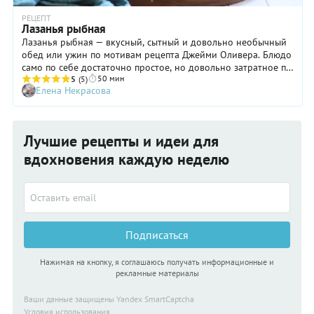
РЕЦЕПТ
Лазанья рыбная
Лазанья рыбная — вкусный, сытный и довольно необычный
обед или ужин по мотивам рецепта Джейми Оливера. Блюдо
само по себе достаточно простое, но довольно затратное по
50 мин
времени. Рыбу можно использовать любую — белую или
5
(5)
Елена Некрасова
красную, на ваш вкус, а креветки заменить копченым
лососем. В любом варианте рыбная лазанья выйдет очень
вкусной и разнообразит ваше семейное меню.
Лучшие рецепты и идеи для
вдохновения каждую неделю
Подписаться
Нажимая на кнопку, я соглашаюсь получать информационные и
рекламные материалы
Ваши данные защищены Yandex SmartCaptcha
Условия использования