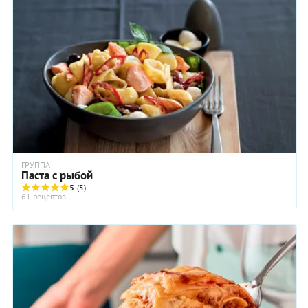
традиции, в ней много тягучего сыра, классический соус
бешамель, зелень и пряности!
ГРУППА
Паста с рыбой
5
(5)
61 рецептов