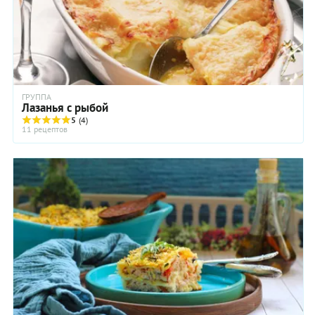
ГРУППА
Лазанья с рыбой
5
(4)
11 рецептов