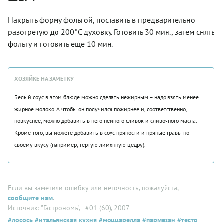
Накрыть форму фольгой, поставить в предварительно
разогретую до 200°С духовку. Готовить 30 мин., затем снять
фольгу и готовить еще 10 мин.
ХОЗЯЙКЕ НА ЗАМЕТКУ
Белый соус в этом блюде можно сделать нежирным – надо взять менее
жирное молоко. А чтобы он получился пожирнее и, соответственно,
повкуснее, можно добавить в него немного сливок и сливочного масла.
Кроме того, вы можете добавить в соус пряности и пряные травы по
своему вкусу (например, тертую лимонную цедру).
Если вы заметили ошибку или неточность, пожалуйста,
сообщите нам
.
Источник: "Гастрономъ"
, #01 (60), 2007
#лосось
#итальянская кухня
#моццарелла
#пармезан
#тесто