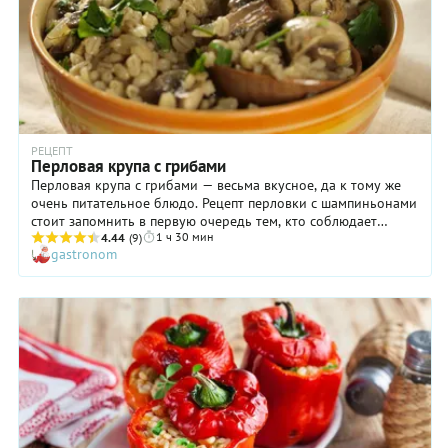
РЕЦЕПТ
Перловая крупа с грибами
Перловая крупа с грибами — весьма вкусное, да к тому же
очень питательное блюдо. Рецепт перловки с шампиньонами
стоит запомнить в первую очередь тем, кто соблюдает
1 ч 30 мин
строгий пост или придерживается вегетарианства. Но и в
4.44
(9)
gastronom
качестве гарнира к мясу это блюдо придется по душе
многим. Кстати, перловка сильно недооценена многими
кулинарами, и очень зря: эта крупа помогает наладить
пищеварение, поддерживает здоровье костей и содержит
аминокислоту, которая отвечает за иммунитет и защиту
организма от вирусов. Готовьте на здоровье!