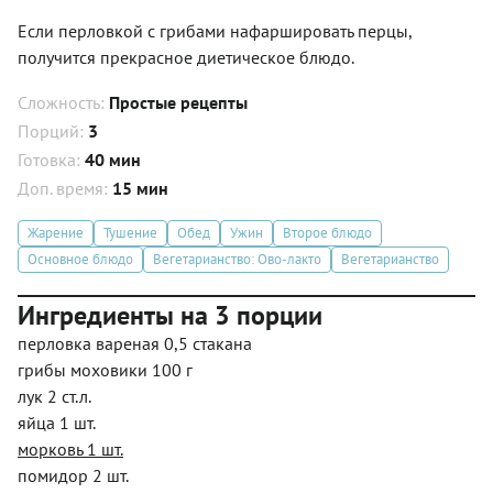
Если перловкой с грибами нафаршировать перцы,
получится прекрасное диетическое блюдо.
Сложность:
Простые рецепты
Порций:
3
Готовка:
40 мин
Доп. время:
15 мин
Жарение
Тушение
Обед
Ужин
Второе блюдо
Основное блюдо
Вегетарианство: Ово-лакто
Вегетарианство
Ингредиенты на 3 порции
перловка вареная 0,5 стакана
грибы моховики 100 г
лук 2 ст.л.
яйца 1 шт.
морковь 1 шт.
помидор 2 шт.