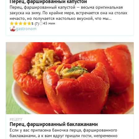
Перец, фаршированный капустой
Перец, фаршированный капустой — весьма оригинальная
закуска на зиму. По крайне мере, встречается она на столах
нечасто, но получается настолько вкусной, что мы
45 мин
настоятельно рекомендуем сделать ее по нашему
5
(7)
gastronom
пошаговому рецепту. Перец, фаршированный капустой,
имеет яркий пряный вкус и очень аппетитный аромат.
Достигается это, во-первых, за счет начинки, в состав
которой входит не только капуста, но и морковь с луком и
чесноком. Во-вторых, благодаря пикантному маринаду с
кориандром и семенами горчицы. Даже если у вас нет
большого опыта в домашних заготовках, не переживайте — у
вас непременно всё получится.
РЕЦЕПТ
Перец, фаршированный баклажанами
Если у вас припасена баночка перца, фаршированного
баклажанами, а к вам вдруг пришли гости, непременно