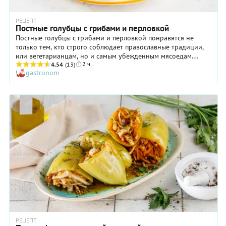
РЕЦЕПТ
Постные голубцы с грибами и перловкой
Постные голубцы с грибами и перловкой понравятся не
только тем, кто строго соблюдает православные традиции,
или вегетарианцам, но и самым убежденным мясоедам.
2 ч
Поэтому непременно рассчитывайте количество порций и на
4.54
(13)
gastronom
последних. Постные голубцы имеют просто
головокружительный грибной аромат, ведь в состав начинки
входят самые что ни на есть благородные представители
лесного царства — боровики! Кстати, они идеально
сочетаются с перловкой — она, в свою очередь, получается
нежной и прекрасно раскрывается в этом блюде. В общем,
попробовать точно стоит!
РЕЦЕПТ