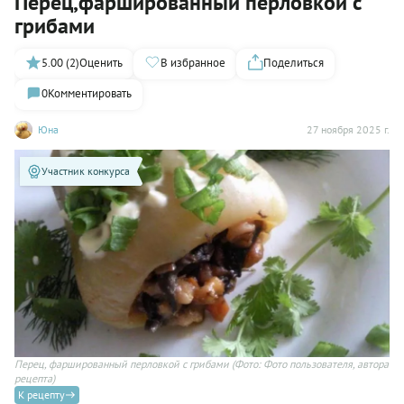
Перец,фаршированный перловкой с
грибами
5.00 (2)
Оценить
В избранное
Поделиться
0
Комментировать
Юна
27 ноября 2025 г.
Участник конкурса
Перец, фаршированный перловкой с грибами
(Фото: Фото пользователя, автора
рецепта)
К рецепту