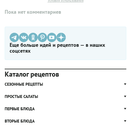
Условия использования
Пока нет комментариев
Еще больше идей и рецептов — в наших
соцсетях
Каталог рецептов
СЕЗОННЫЕ РЕЦЕПТЫ
Рецепты из капусты
ПРОСТЫЕ САЛАТЫ
Блюда с картошкой
Простые салаты
ПЕРВЫЕ БЛЮДА
Рецепты с грибами
Салат Оливье
Яблочные пироги
Щи
ВТОРЫЕ БЛЮДА
Салат Цезарь
Рецепты с клюквой
Борщ