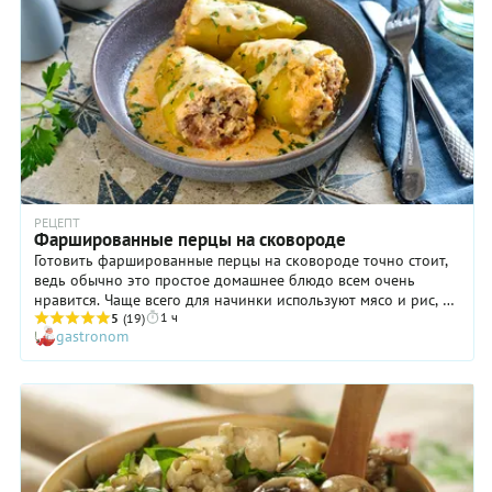
РЕЦЕПТ
Фаршированные перцы на сковороде
Готовить фаршированные перцы на сковороде точно стоит,
ведь обычно это простое домашнее блюдо всем очень
нравится. Чаще всего для начинки используют мясо и рис, а
1 ч
мы предлагаем добавить в нее шампиньоны: они сделают
5
(19)
gastronom
вкус более интересным. Соус же, в котором тушатся
фаршированные перцы, — вполне традиционный, то есть, из
сливок и томатной пасты. Ну а чтобы он получился более
ароматным, мы добавили в него чеснок и петрушку. Кстати,
эту зелень вполне можете заменить другими свежими
пряными травами по вкусу или использовать смесь сушеных
для фарша.