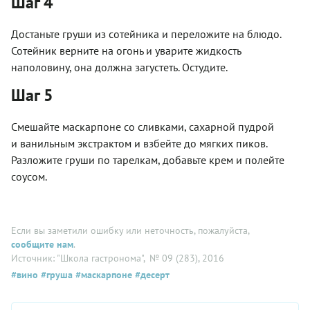
Шаг 4
Достаньте груши из сотейника и переложите на блюдо.
Сотейник верните на огонь и уварите жидкость
наполовину, она должна загустеть. Остудите.
Шаг 5
Смешайте маскарпоне со сливками, сахарной пудрой
и ванильным экстрактом и взбейте до мягких пиков.
Разложите груши по тарелкам, добавьте крем и полейте
соусом.
Если вы заметили ошибку или неточность, пожалуйста,
сообщите нам
.
Источник: "Школа гастронома"
, № 09 (283), 2016
#вино
#груша
#маскарпоне
#десерт