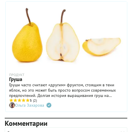
ПРОДУКТ
Груша
Груши часто считают «другим» фруктом, стоящим в тени
яблок, но это может быть просто вопросом современных
предпочтений. Долгая история выращивания груш на
Востоке и Западе, а также их универсальность, позволяет
5
(2)
Ольга Захарова
этим фруктам быть такими же важными, как и яблоки. Тем
не менее, их отличительная мягкая сладость и свежий
цветочный аромат делает груши более изысканными и
Комментарии
особенными плодами.