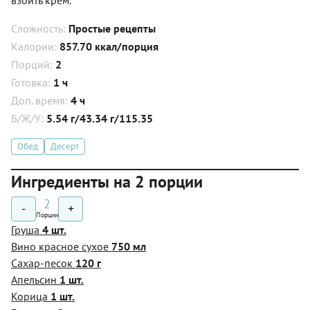
Сложность:
Простые рецепты
Калории:
857.70 ккал/порция
Порций:
2
Готовка:
1 ч
Доп. время:
4 ч
Б/Ж/У:
5.54 г/43.34 г/115.35
Обед
Десерт
Ингредиенты на 2 порции
2
-
+
Порции
Груша
4 шт.
Вино красное сухое
750 мл
Сахар-песок
120 г
Апельсин
1 шт.
Корица
1 шт.