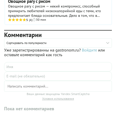
Овощное рагу с рисом
Овощное рагу с рисом — некий компромисс, способный
примирить любителей низкокалорийной еды с теми, кто
предпочитает блюда основательные. Дело в том, что в
30 мин
составе рецепта, помимо лука, цукини, моркови ...
5
(4)
Комментарии
Сортировать по популярности
Уже зарегистрированны на gastronom.ru?
Войдите
или
оставьте комментарий как гость
Ваши данные защищены Yandex SmartCaptcha
Условия использования
Пока нет комментариев