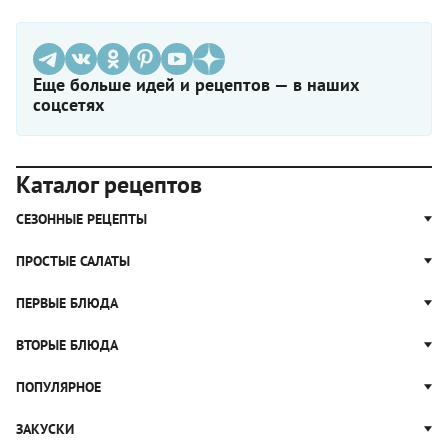
Еще больше идей и рецептов — в наших
соцсетях
Каталог рецептов
СЕЗОННЫЕ РЕЦЕПТЫ
Рецепты из капусты
ПРОСТЫЕ САЛАТЫ
Блюда с картошкой
Простые салаты
ПЕРВЫЕ БЛЮДА
Рецепты с грибами
Салат Оливье
Яблочные пироги
Щи
ВТОРЫЕ БЛЮДА
Салат Цезарь
Рецепты с клюквой
Борщ
Салат Нисуаз
Котлеты
ПОПУЛЯРНОЕ
Блюда из тыквы
Рассольник
Салат Мимоза
Плов
Гороховый суп
Пицца
ЗАКУСКИ
Крабовый салат
Пельмени