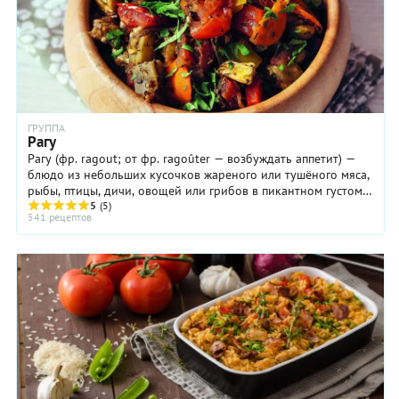
ГРУППА
Рагу
Рагу (фр. ragout; от фр. ragoûter — возбуждать аппетит) —
блюдо из небольших кусочков жареного или тушёного мяса,
рыбы, птицы, дичи, овощей или грибов в пикантном густом
соусе. Рагу можно приготовить ...
5
(5)
541 рецептов