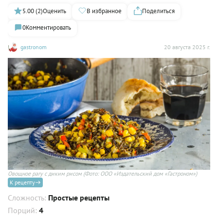
5.00 (2)
Оценить
В избранное
Поделиться
0
Комментировать
gastronom
20 августа 2025 г.
Овощное рагу с диким рисом
(Фото: ООО «Издательский дом «Гастроном»)
К рецепту
Сложность:
Простые рецепты
Порций:
4