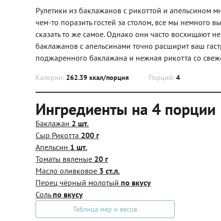
Рулетики из баклажанов с рикоттой и апельсином мн
чем-то поразить гостей за столом, все мы немного
сказать то же самое. Однако они часто восхищают н
баклажанов с апельсинами точно расширит ваш гаст
поджаренного баклажана и нежная рикотта со свеже
Калории:
262.39 ккал/порция
Порций:
4
Ингредиенты на 4 порции
Баклажан
2 шт.
Сыр Рикотта
200 г
Апельсин
1 шт.
Томаты вяленые
20 г
Масло оливковое
3 ст.л.
Перец чёрный молотый
по вкусу
Соль
по вкусу
Таблица мер и весов