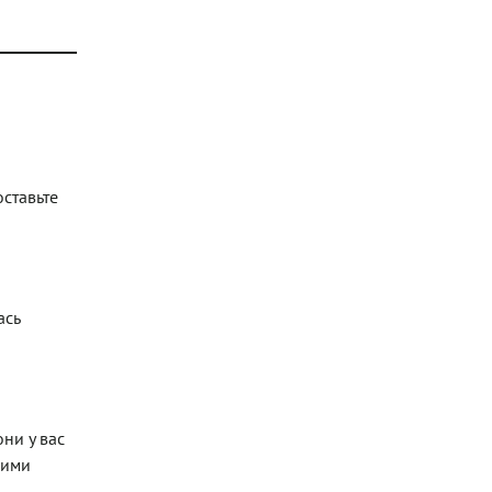
ставьте
ась
ни у вас
кими