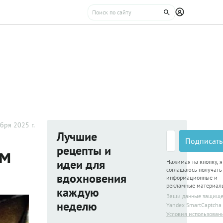
бря 2025 г.
Лучшие
Подписать
рецепты и
ом
идеи для
Нажимая на кнопку, я
соглашаюсь получать
вдохновения
информационные и
рекламные материал
каждую
Ваши данные защищ
неделю
Yandex SmartCaptcha
Условия использован