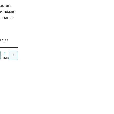
 хотим
ни можно
очетание
/13.33
4
+
Порции