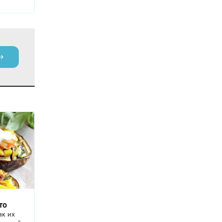
то
ак их