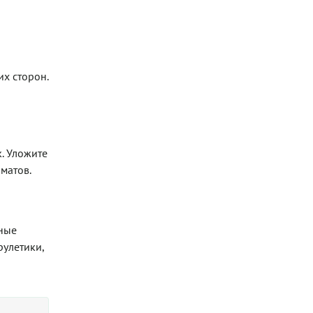
х сторон.
. Уложите
матов.
нные
рулетики,