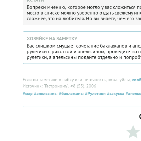
Вопреки мнению, которое могло у вас сложиться п
место в списке можно уверенно отдать свежему инж
сложнее, это на любителя. Но вы знаете, чем его за
ХОЗЯЙКЕ НА ЗАМЕТКУ
Вас слишком смущает сочетание баклажанов и апе
рулетики с рикоттой и апельсином, проведите экс
рулетики, а апельсины подайте отдельно и попроб
Если вы заметили ошибку или неточность, пожалуйста,
соо
Источник: "Гастрономъ"
, #8 (55), 2006
#сыр
#апельсины
#баклажаны
#Рулетики
#закуска
#апель