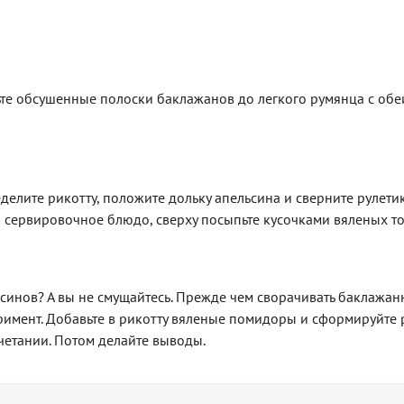
те обсушенные полоски баклажанов до легкого румянца с обеи
делите рикотту, положите дольку апельсина и сверните рулетик
а сервировочное блюдо, сверху посыпьте кусочками вяленых то
синов? А вы не смущайтесь. Прежде чем сворачивать баклажа
римент. Добавьте в рикотту вяленые помидоры и сформируйте 
четании. Потом делайте выводы.