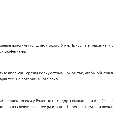
льные пластины толщиной около 6 мм. Присолите пластины и о
ок салфетками.
тите апельсин, срезая корку острым ножом так, чтобы обнажал
арайтесь не потерять много сока.
м перцем по вкусу. Вяленые помидоры выньте из масла (если о
хие, то их следует заранее размочить. Нарежьте томаты малень