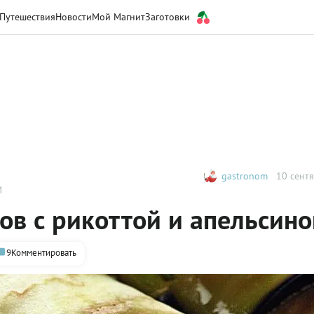
Путешествия
Новости
Мой Магнит
Заготовки
gastronom
10 сентя
М
ов с рикоттой и апельсин
9
Комментировать