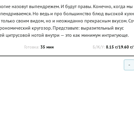
огие назовут выпендрежем. И будут правы. Конечно, когда мы
 выпендриваемся. Но ведь и про большинство блюд высокой кух
е только своим видом, но и неожиданно прекрасным вкусом. С
рономический кругозор. Представьте: выразительный вкус
й цитрусовой нотой внутри — это как минимум интригующе.
Готовка:
35 мин
Б/Ж/У:
8.15 г/19.60 г
-