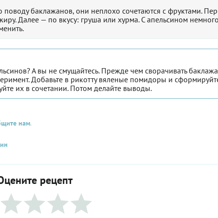
о поводу баклажанов, они неплохо сочетаются с фруктами. Пе
иру. Далее — по вкусу: груша или хурма. С апельсином немног
менить.
льсинов? А вы не смущайтесь. Прежде чем сворачивать баклаж
перимент. Добавьте в рикотту вяленые помидоры и сформируйт
уйте их в сочетании. Потом делайте выводы.
бщите нам
.
син
Оцените рецепт