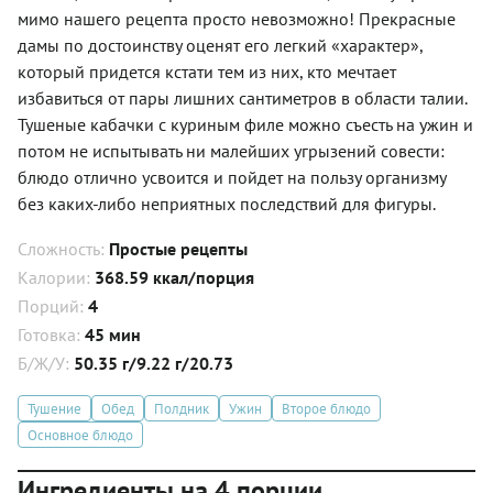
мимо нашего рецепта просто невозможно! Прекрасные
дамы по достоинству оценят его легкий «характер»,
который придется кстати тем из них, кто мечтает
избавиться от пары лишних сантиметров в области талии.
Тушеные кабачки с куриным филе можно съесть на ужин и
потом не испытывать ни малейших угрызений совести:
блюдо отлично усвоится и пойдет на пользу организму
без каких-либо неприятных последствий для фигуры.
Сложность:
Простые рецепты
Калории:
368.59 ккал/порция
Порций:
4
Готовка:
45 мин
Б/Ж/У:
50.35 г/9.22 г/20.73
Тушение
Обед
Полдник
Ужин
Второе блюдо
Основное блюдо
Ингредиенты на 4 порции