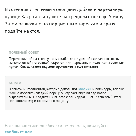
В сотейник с тушеными овощами добавьте нарезанную
курицу. Закройте и тушите на среднем огне еще 5 минут.
Затем разложите по порционным тарелкам и сразу
подайте на стол.
ПОЛЕЗНЫЙ СОВЕТ
Перед подачей на стол тушеные кабачки с курицей следует посыпать
измельченной петрушкой, укропом или нарезанным колечками зеленым
луком: блюдо станет вкуснее, ароматнее и еще полезнее!
КСТАТИ
В список ингредиентов, которые дополняют
кабачки
и помидоры, вполне
можно добавить сладкий перец: он сделает вкус блюда более
выразительным. Кладите их вместе с помидорами (см. четвертый этап
приготовления) и готовьте по рецепту.
Если вы заметили ошибку или неточность, пожалуйста,
сообщите нам
.