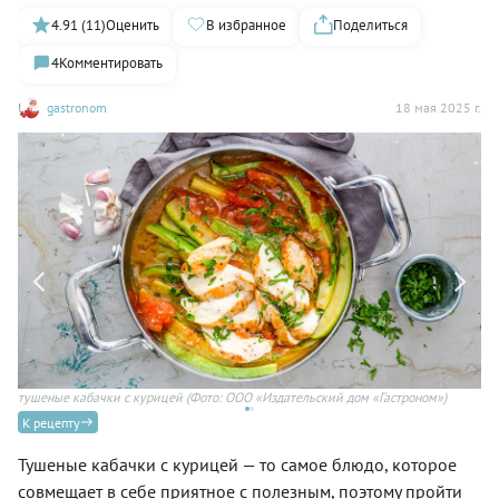
4.91 (11)
Оценить
В избранное
Поделиться
4
Комментировать
gastronom
18 мая 2025 г.
тушеные кабачки с курицей
(Фото: ООО «Издательский дом «Гастроном»)
Ту
«Г
К рецепту
Тушеные кабачки с курицей — то самое блюдо, которое
совмещает в себе приятное с полезным, поэтому пройти