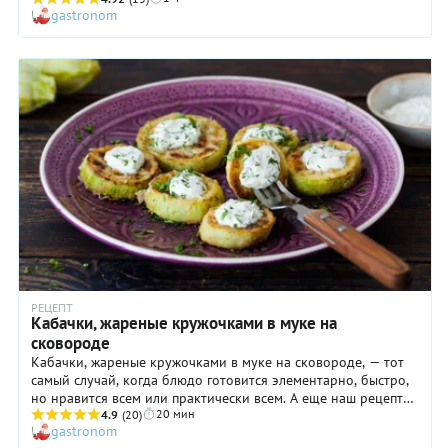
gastronom
можно использовать тоже), главное, чтобы продукты были
напоены жарким солнцем, а не выращены под лампочками
теплицы. Тушеные кабачки с овощами, безусловно, хороши в
чистом виде, то есть, в качестве отдельного блюда, но они
также могут составить компанию мясу, птице, рыбе, выступая
в качестве хорошего, да просто идеального гарнира.
Попробуйте!
РЕЦЕПТ
Кабачки, жареные кружочками в муке на
сковороде
Кабачки, жареные кружочками в муке на сковороде, — тот
самый случай, когда блюдо готовится элементарно, быстро,
но нравится всем или практически всем. А еще наш рецепт
20 мин
может стать настоящим спасением в случае, если дачный
4.9
(20)
gastronom
урожай этих плодов превзошел все ожидания. В этом случае