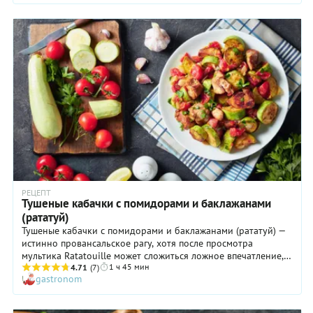
хозяйку быстро утомляют сложносочиненные варианты,
будь то фаршированные кабачки или икра из них, а
домочадцы не соглашаются на более простые. Что делать?
Жарить кабачки на сковороде! Их можно подать на гарнир к
жареному мясу, котлетам, сосискам, или как
самостоятельное блюдо, дополнив вкусным сметанным
соусом (рецепт прилагается). Кстати, кабачки жареные на
сковороде кружочками в муке, почему-то очень нравятся
детям, поэтому мамам точно стоит взять наш рецепт на
заметку!
РЕЦЕПТ
Тушеные кабачки с помидорами и баклажанами
(рататуй)
Тушеные кабачки с помидорами и баклажанами (рататуй) —
истинно провансальское рагу, хотя после просмотра
мультика Ratatouille может сложиться ложное впечатление,
1 ч 45 мин
что блюдо родом из Парижа. Нет, настоящий рататуй
4.71
(7)
gastronom
пропитан средиземноморским солнцем. И если вы
старательно приготовите тушеные кабачки и баклажаны с
помидорами, луком и чесноком — а это основные