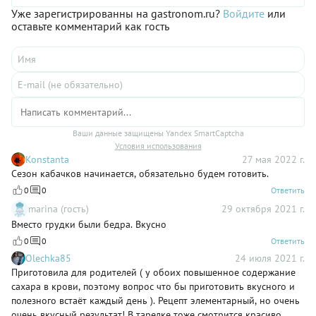
Уже зарегистрированны на gastronom.ru?
Войдите
или
оставьте комментарий как гость
Ваши данные защищены Yandex SmartCaptcha
Условия использования
Konstanta
27 мая 2022 г.
Сезон кабачков начинается, обязательно будем готовить.
0
0
Ответить
marina (гость)
29 октября 2021 г.
Вместо грудки были бедра. Вкусно
0
0
Ответить
Olechka85
24 июля 2021 г.
Приготовила для родителей ( у обоих повышенное содержание
сахара в крови, поэтому вопрос что бы приготовить вкусного и
полезного встаёт каждый день ). Рецепт элементарный, но очень
очень вкусный результат! В тарелке тоже смотрится красиво,