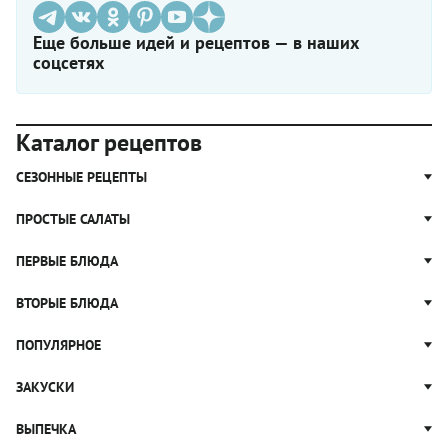
Еще больше идей и рецептов — в наших
соцсетях
Каталог рецептов
СЕЗОННЫЕ РЕЦЕПТЫ
Рецепты из капусты
ПРОСТЫЕ САЛАТЫ
Блюда с картошкой
Простые салаты
ПЕРВЫЕ БЛЮДА
Рецепты с грибами
Салат Оливье
Яблочные пироги
Щи
ВТОРЫЕ БЛЮДА
Салат Цезарь
Рецепты с клюквой
Борщ
Салат Нисуаз
Котлеты
ПОПУЛЯРНОЕ
Блюда из тыквы
Рассольник
Салат Мимоза
Плов
Гороховый суп
Пицца
ЗАКУСКИ
Крабовый салат
Пельмени
Суп солянка
Сырники
Вареники
Жюльен
ВЫПЕЧКА
Суп Харчо
Блины и блинчики