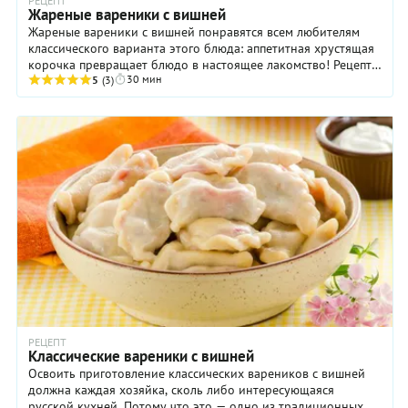
РЕЦЕПТ
Жареные вареники с вишней
Жареные вареники с вишней понравятся всем любителям
классического варианта этого блюда: аппетитная хрустящая
корочка превращает блюдо в настоящее лакомство! Рецепт
30 мин
пресного теста — самый обычный. Да и ...
5
(3)
РЕЦЕПТ
Классические вареники с вишней
Освоить приготовление классических вареников с вишней
должна каждая хозяйка, сколь либо интересующаяся
русской кухней. Потому что это — одно из традиционных