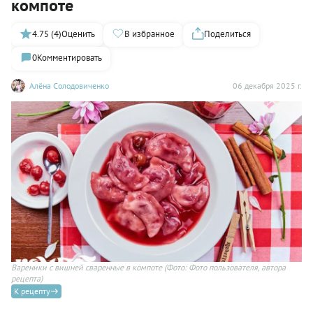
компоте
4.75 (4)
Оценить
В избранное
Поделиться
0
Комментировать
Алёна Солодовиченко
06 декабря 2025 г.
Вареники с вишней сваренные в компоте
(Фото: Фото пользователя, автора
рецепта)
К рецепту