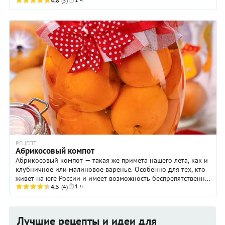
вообще такое блюдо можно назвать ...
4.8
(5)
РЕЦЕПТ
Абрикосовый компот
Абрикосовый компот — такая же примета нашего лета, как и
клубничное или малиновое варенье. Особенно для тех, кто
живет на юге России и имеет возможность беспрепятственно
1 ч
собирать мелкие плоды, ...
4.5
(4)
Лучшие рецепты и идеи для