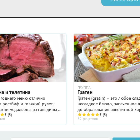
ГРУППА
на и телятина
Гратен
огоднего меню отлично
Гратен (gratin) – это любое сл
 ростбиф и говяжий рулет,
несладкое блюдо, запеченное 
ские медальоны из говядины и
до образования аппетитной ко
стейки, нежнейшие эскалопы и
5
(3)
рецептах или ресторанных ме
5
(3)
тов
52 рецептов
ые зразы. И не бойтесь
встречается также выражение «
этим быка: Год Быка по ...
гратен» (au gratin) ...