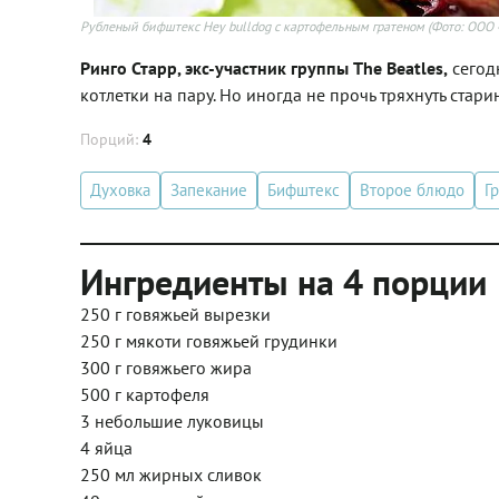
Рубленый бифштекс Hey bulldog с картофельным гратеном
(Фото: ООО 
Ринго Старр, экс-участник группы The Beatles,
сегод
котлетки на пару. Но иногда не прочь тряхнуть ста
Порций:
4
Духовка
Запекание
Бифштекс
Второе блюдо
Г
Ингредиенты на 4 порции
250 г говяжьей вырезки
250 г мякоти говяжьей грудинки
300 г говяжьего жира
500 г картофеля
3 небольшие луковицы
4 яйца
250 мл жирных сливок