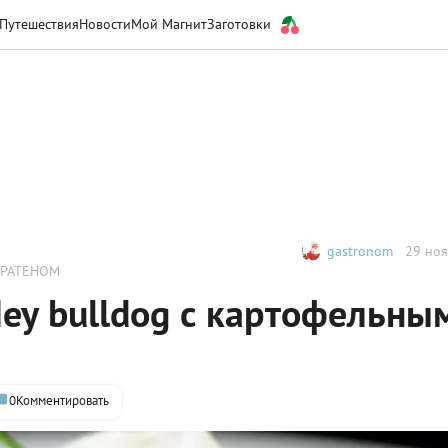
Путешествия
Новости
Мой Магнит
Заготовки
gastronom
29 ноя
ГРАТЕНОМ
ey bulldog с картофельны
0
Комментировать