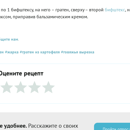
по 1 бифштексу, на него – гратен, сверху – второй
бифштекс
, 
иксом, приправив бальзамическим кремом.
бщите нам
.
ен
#жарка
#гратен из картофеля
#говяжья вырезка
Оцените рецепт
е удобнее.
Расскажите о своих
Пройти опрос