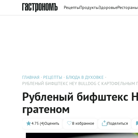
Рецепты
Продукты
Здоровье
Рестораны
ГЛАВНАЯ
РЕЦЕПТЫ
БЛЮДА В ДУХОВКЕ
РУБЛЕНЫЙ БИФШТЕКС HEY BULLDOG С КАРТОФЕЛЬНЫМ 
Рубленый бифштекс H
гратеном
4.75 (4)
Оценить
В избранное
Поделиться