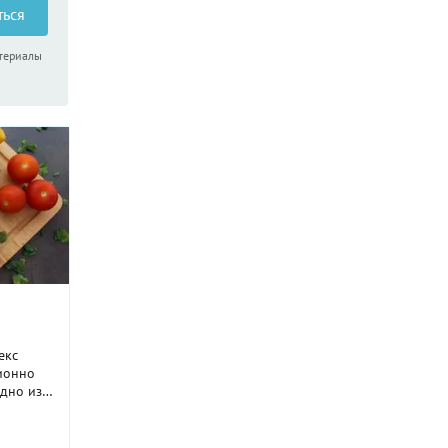
ться
атериалы
екс
ционно
одно из
я своего
текс