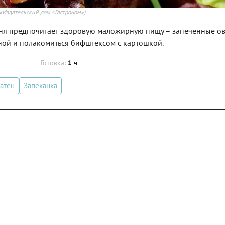
«Издательский дом «Гастроном»)
ня предпочитает здоровую маложирную пищу – запеченные о
риной и полакомиться бифштексом с картошкой.
Готовка:
1 ч
ратен
Запеканка