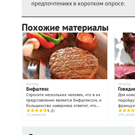
предпочтениях в коротком опросе.
Похожие материалы
ГРУППА
ГРУППА
Бифштекс
Говяди
Спросите нескольких человек, что в их
Для нов
представлении является бифштексом, и
подойдут
большинство наверняка ответит, что
француз
это блюдо из рубленой говядины.
5
(2)
телячьи 
12 рецептов
196 рецеп
Возможно, всему виной воспоминание
аппетитн
о так называемом ...
обидеть 