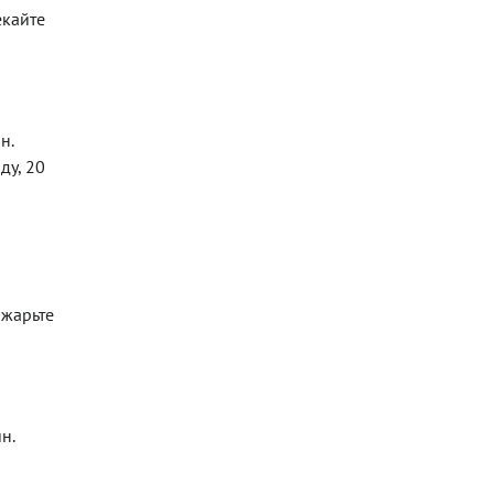
екайте
н.
ду, 20
бжарьте
н.