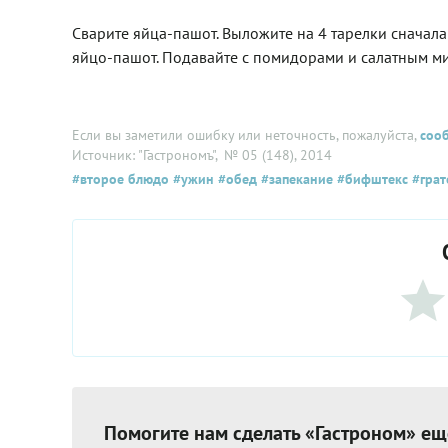
Сварите яйца-пашот. Выложите на 4 тарелки сначала 
яйцо-пашот. Подавайте с помидорами и салатным м
Если вы заметили ошибку или неточность, пожалуйста,
соо
Источник: "Гастрономъ"
, № 05 (148), 2014
#второе блюдо
#ужин
#обед
#запекание
#бифштекс
#грат
Помогите нам сделать «Гастроном» ещ