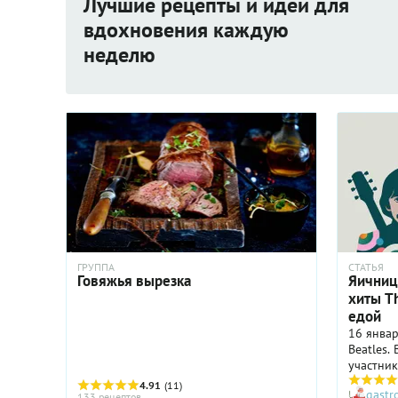
Лучшие рецепты и идеи для
вдохновения каждую
неделю
ГРУППА
СТАТЬЯ
Говяжья вырезка
Яичниц
хиты T
едой
16 янва
Beatles.
участник
для их 
4.91
(11)
gast
название
133 рецептов