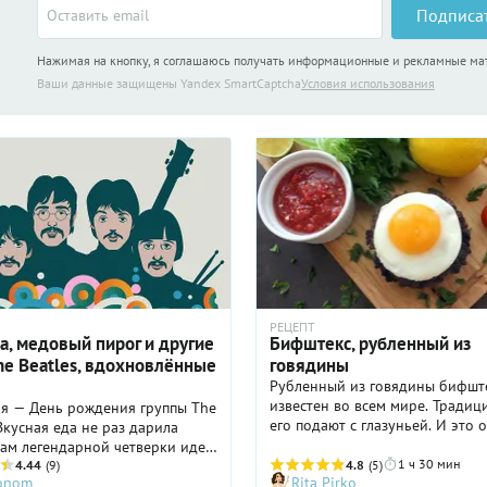
Подписа
Нажимая на кнопку, я соглашаюсь получать информационные и рекламные м
Ваши данные защищены Yandex SmartCaptcha
Условия использования
РЕЦЕПТ
а, медовый пирог и другие
Бифштекс, рубленный из
he Beatles, вдохновлённые
говядины
Рубленный из говядины бифшт
известен во всем мире. Тради
ря — День рождения группы The
его подают с глазуньей. И это 
 Вкусная еда не раз дарила
лучших сочетаний, так как
ам легендарной четверки идеи
растекающийся желток являетс
1 ч 30 мин
музыкальных шедевров. Само
4.44
(9)
4.8
(5)
ronom
Rita Pirko
рода соусом. В Британии бифш
 ансамбля появилось