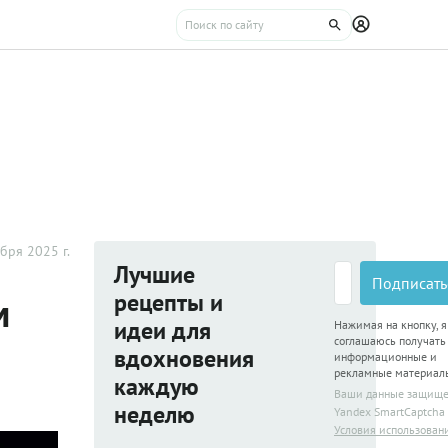
бря 2025 г.
Лучшие
Подписать
рецепты и
м
идеи для
Нажимая на кнопку, я
соглашаюсь получать
вдохновения
информационные и
рекламные материал
каждую
Ваши данные защищ
неделю
Yandex SmartCaptcha
Условия использован