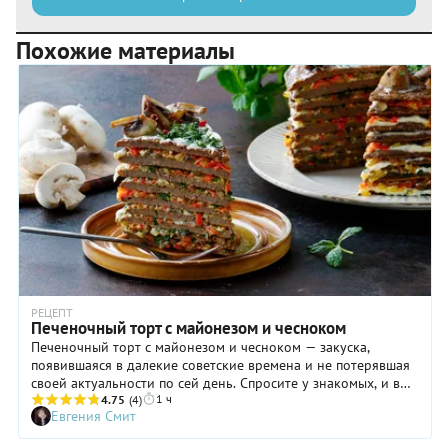
Похожие материалы
РЕЦЕПТ
Печеночный торт с майонезом и чесноком
Печеночный торт с майонезом и чесноком — закуска,
появившаяся в далекие советские времена и не потерявшая
своей актуальности по сей день. Спросите у знакомых, и вы
1 ч
убедитесь, что многие подают это блюдо на праздничный
4.75
(4)
Евгения Смит
стол и сегодня, как говорится, «по просьбе зрителей».
Вполне предсказуемо: печеночный торт, пропитанный