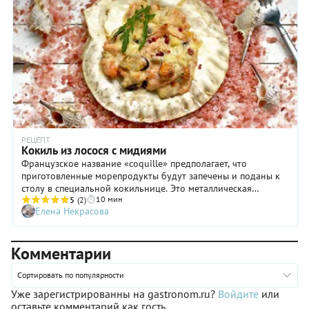
РЕЦЕПТ
Кокиль из лосося с мидиями
Французское название «coquille» предполагает, что
приготовленные морепродукты будут запечены и поданы к
столу в специальной кокильнице. Это металлическая
10 мин
формочка в форме раковины. Вы можете запекать в
5
(2)
Елена Некрасова
формочках для жюльена, рамекинах или прямо на ракушке
гребешка. Кокиль может быть из морепродуктов, смеси
морепродуктов с кусочками рыбы или просто рыбный. У
Комментарии
меня смесь из кусочков лосося (остались после разделки на
филе) и мидий. Это быстро и вкусно! Я пишу раскладку на 2
порции, у меня на фото ингредиенты на 4 порции.
Сортировать по популярности
Уже зарегистрированны на gastronom.ru?
Войдите
или
оставьте комментарий как гость