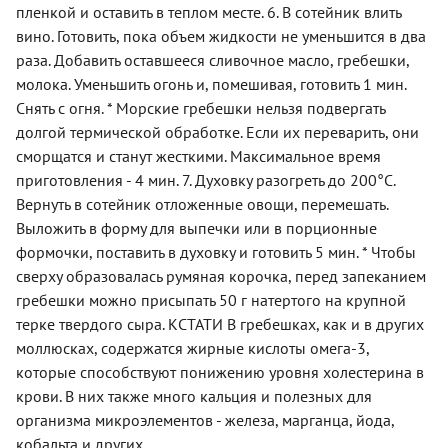
пленкой и оставить в теплом месте. 6. В сотейник влить
вино. Готовить, пока объем жидкости не уменьшится в два
раза. Добавить оставшееся сливочное масло, гребешки,
молока. Уменьшить огонь и, помешивая, готовить 1 мин.
Снять с огня. * Морские гребешки нельзя подвергать
долгой термической обработке. Если их переварить, они
сморщатся и станут жесткими. Максимальное время
приготовления - 4 мин. 7. Духовку разогреть до 200°С.
Вернуть в сотейник отложенные овощи, перемешать.
Выложить в форму для выпечки или в порционные
формочки, поставить в духовку и готовить 5 мин. * Чтобы
сверху образовалась румяная корочка, перед запеканием
гребешки можно присыпать 50 г натертого на крупной
терке твердого сыра. КСТАТИ В гребешках, как и в других
моллюсках, содержатся жирные кислоты омега-3,
которые способствуют понижению уровня холестерина в
крови. В них также много кальция и полезных для
организма микроэлементов - железа, марганца, йода,
кобальта и других.