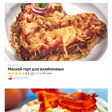
майонезом с чесноком и прослоенный жареными овощами,
действительно очень вкусный, ароматный и аппетитный.
Вопрос, сколько можно хранить эту закуску, совершенно
бессмысленный: блюдо исчезает со стола с фантастической
скоростью.
РЕЦЕПТ
Мясной торт для влюбленных
1 ч 30 мин
4.5
(2)
gastronom