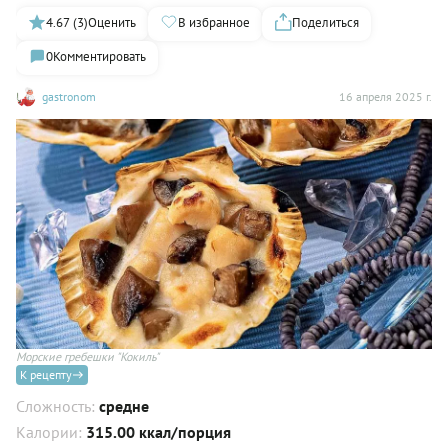
4.67 (3)
Оценить
В избранное
Поделиться
0
Комментировать
gastronom
16 апреля 2025 г.
Морские гребешки "Кокиль"
К рецепту
Сложность:
средне
Калории:
315.00 ккал/порция