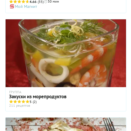
30 мин
французский coquille (в переводе – раковина или скорлупа)
4.66
(35)
Мой Магнит
очень напоминает всем известный жульен. Но, в отличие от
последнего, обычно готовится из мидий, креветок,
кальмаров, рыбы либо микса этих продуктов. Именно такой
рецепт – морепродукты с кусочками филе лосося – мы
предлагаем вашему вниманию. Запеченный под сливочно-
сырной корочкой морской кокиль получается необычайно
нежным и ароматным.
ГРУППА
Закуски из морепродуктов
5
(2)
211 рецептов