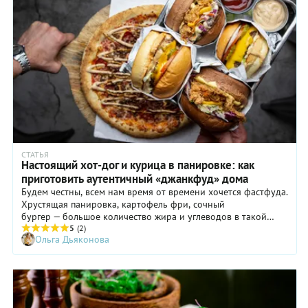
горчицей, потом кетчупом, добавить маринованный огурец,
лук, и от покупателей не стало отбоя. Вкус хот-дога во
многом зависит от качества двух главных ингредиентов —
сосиски и булочки. По мнению американцев, не всякая
сосиска достойна хот-дога. Она должна быть очень вкусная,
с преобладанием говяжьего фарша, и длиной не менее 15
см. Ну и к булочке особые требования: воздушность,
мягкость и малый вес. Что касается наполнителей и соусов,
то они в каждом штате свои, так что эксперименты с хот-
догом приветствуются. Название этого бутерброда
переводится как «горячая собака» и никто не знает, почему.
СТАТЬЯ
Настоящий хот-дог и курица в панировке: как
приготовить аутентичный «джанкфуд» дома
Будем честны, всем нам время от времени хочется фастфуда.
Хрустящая панировка, картофель фри, сочный
бургер — большое количество жира и углеводов в такой
пище быстро воздействуют на центры удовольствия в мозге
5
(2)
Ольга Дьяконова
и вызывают насыщение. При этом мы никогда не знаем, из
чего делают такую еду в ресторанах, используют ли
качественные масло (и вовремя ли меняют его во фритюре),
мясо, соусы и панировки. Можно сделать фастфуд немного
полезнее, если готовить дома. Вот несколько типичных
блюд, которые несложно сделать самостоятельно.