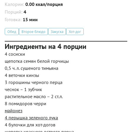
Калории:
0.00 ккал/порция
Порций:
4
Готовка:
15 мин
Обед
Второе блюдо
Закуска
Хот-дог
Ингредиенты на 4 порции
4 сосиски
щепотка семян белой горчицы
0,5 ч. л. сушеного тимьяна
4 веточки кинзы
3 горошины черного перца
чеснок – 1 зубчик
растительное масло – 2 ст.л.
8 помидоров черри
майонез
4 перышка зеленого лука
4 булочки для хот-догов
щепотка красного острого перца