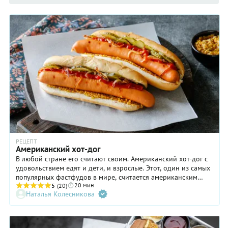
РЕЦЕПТ
Американский хот-дог
В любой стране его считают своим. Американский хот-дог с
удовольствием едят и дети, и взрослые. Этот, один из самых
популярных фастфудов в мире, считается американским
20 мин
изобретением, хотя корни у него немецкие. По одной из
5
(20)
Наталья Колесникова
версий его создал немецкий эмигрант, решивший торговать
горячими мясными колбасками на улице. Покупателям брать
руками колбаски было неудобно, вот он и придумал класть
ее в разрезанную пополам булочку. Пришлось смазать ее