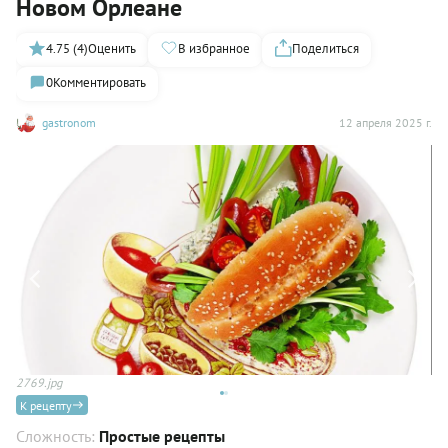
Новом Орлеане
4.75 (4)
Оценить
В избранное
Поделиться
0
Комментировать
gastronom
12 апреля 2025 г.
2769.jpg
К рецепту
Сложность:
Простые рецепты