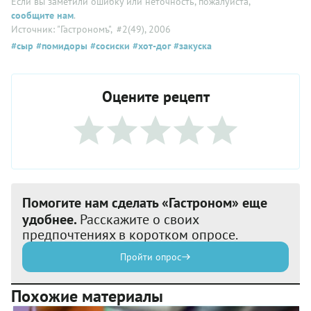
Если вы заметили ошибку или неточность, пожалуйста,
сообщите нам
.
Источник: "Гастрономъ"
, #2(49), 2006
#сыр
#помидоры
#сосиски
#хот-дог
#закуска
Оцените рецепт
Помогите нам сделать «Гастроном» еще
удобнее.
Расскажите о своих
предпочтениях в коротком опросе.
Пройти опрос
Похожие материалы