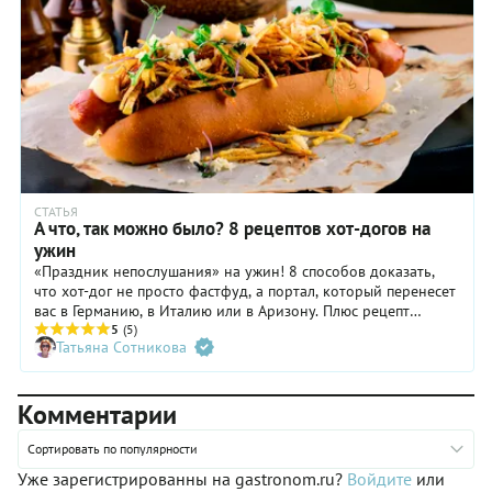
СТАТЬЯ
А что, так можно было? 8 рецептов хот-догов на
ужин
«Праздник непослушания» на ужин! 8 способов доказать,
что хот-дог не просто фастфуд, а портал, который перенесет
вас в Германию, в Италию или в Аризону. Плюс рецепт
домашнего кетчупа и несколько интересных фактов,
5
(5)
Татьяна Сотникова
которыми можно блеснуть за столом.
Комментарии
Сортировать по популярности
Уже зарегистрированны на gastronom.ru?
Войдите
или