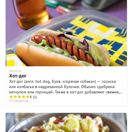
ГРУППА
Хот-дог
Хот-дог (англ. hot dog, букв. «горячая собака») — сосиска
или колбаска в надрезанной булочке. Обычно сдобрена
кетчупом или горчицей. Также в хот-дог добавляют свежие,
маринованные или жареные овощи, зелень, сыр, бекон. Хот-
5
(2)
55 рецептов
дог едят руками.Хот-дог, по-видимому, восходит к
традициям немецкой кухни. Немцы исхитрились найти
доказательства того, что сосиски в хлебе они знали ещё в XV
веке. Немцы зовут подобное блюдо frankfurter, австрийцы —
wiener.И всё же широкую популярность хот-дог