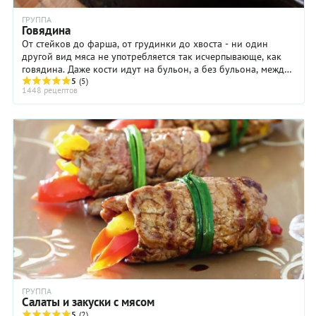
ГРУППА
Говядина
От стейков до фарша, от грудинки до хвоста - ни один
другой вид мяса не употребляется так исчерпывающе, как
говядина. Даже кости идут на бульон, а без бульона, между
прочим, никакой кулинарии вообще ...
5
(5)
1448 рецептов
ГРУППА
Салаты и закуски с мясом
5
(2)