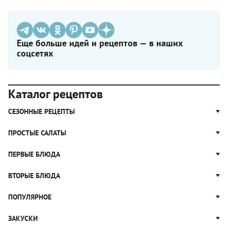
Еще больше идей и рецептов — в наших
соцсетях
Каталог рецептов
СЕЗОННЫЕ РЕЦЕПТЫ
Рецепты из капусты
ПРОСТЫЕ САЛАТЫ
Блюда с картошкой
Простые салаты
ПЕРВЫЕ БЛЮДА
Рецепты с грибами
Салат Оливье
Яблочные пироги
Щи
ВТОРЫЕ БЛЮДА
Салат Цезарь
Рецепты с клюквой
Борщ
Салат Нисуаз
Котлеты
ПОПУЛЯРНОЕ
Блюда из тыквы
Рассольник
Салат Мимоза
Плов
Гороховый суп
Пицца
ЗАКУСКИ
Крабовый салат
Пельмени