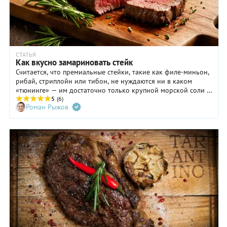
СТАТЬЯ
Как вкусно замариновать стейк
Считается, что премиальные стейки, такие как филе-миньон,
рибай, стриплойн или тибон, не нуждаются ни в каком
«тюнинге» — им достаточно только крупной морской соли и
свежемолотого черного перца. А что насчет мачете, фланка и
5
(6)
Роман Рыжов
других альтернативных стейков? Ведь это мясо, если его
правильно подготовить и прожарить, по вкусу ничуть не
уступает самым лучшим отрубам, но стоит при этом в два, а
то и в три раза дешевле. Здесь-то вам и поможет маринад!
Рассказываем, как вкусно замариновать стейки.