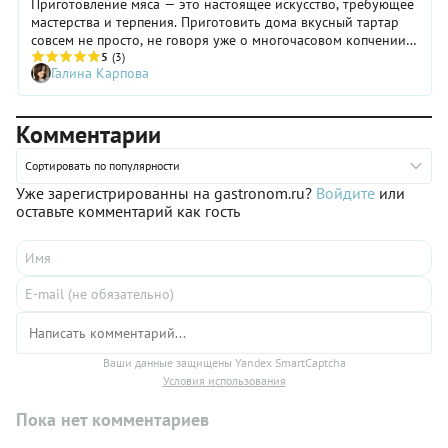
Приготовление мяса — это настоящее искусство, требующее
мастерства и терпения. Приготовить дома вкусный тартар
совсем не просто, не говоря уже о многочасовом копчении
брискета. Рассказываем, в каких ресторанах Москвы стоит
5
(3)
Галина Карпова
заказывать стейки и другие мясные блюда.
Комментарии
Сортировать по популярности
Уже зарегистрированны на gastronom.ru?
Войдите
или
оставьте комментарий как гость
Ваши данные защищены Yandex SmartCaptcha
Условия использования
Пока нет комментариев