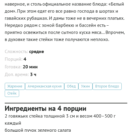
наверное, и столь официальное название блюда: «Белый
дом». При этом едят его все равно господа в шортах и
гавайских рубашках. И дамы тоже не в вечерних платьях.
Нередко рядом с зоной барбекю и бассейн есть –
приятно освежиться после сытного куска мяса... Впрочем,
в духовке такие стейки тоже получаются неплохо.
Сложность:
средне
Порций:
4
Готовка:
20 мин
Доп. время:
3 ч
Жарение
Американская кухня
Обед
Ужин
Второе блюдо
Стейк
Ингредиенты на 4 порции
2 говяжьих стейка толщиной 3 см и весом 400–500 г
каждый
большой пучок зеленого салата