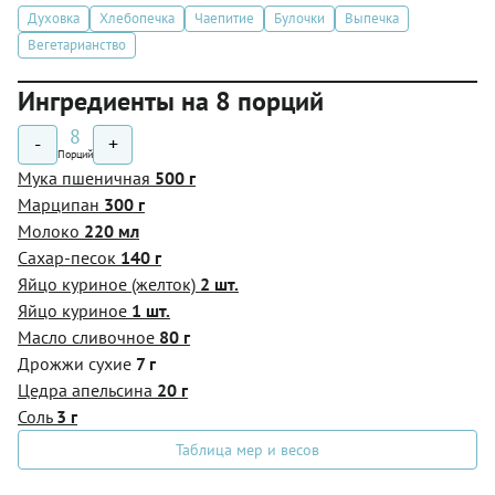
Духовка
Хлебопечка
Чаепитие
Булочки
Выпечка
Вегетарианство
Ингредиенты на 8 порций
8
-
+
Порций
Мука пшеничная
500 г
Марципан
300 г
Молоко
220 мл
Сахар-песок
140 г
Яйцо куриное (желток)
2 шт.
Яйцо куриное
1 шт.
Масло сливочное
80 г
Дрожжи сухие
7 г
Цедра апельсина
20 г
Соль
3 г
Таблица мер и весов