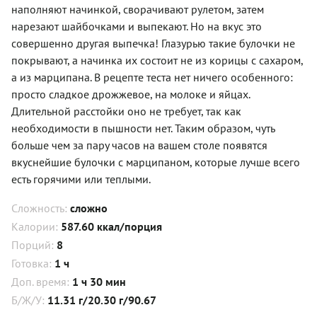
наполняют начинкой, сворачивают рулетом, затем
нарезают шайбочками и выпекают. Но на вкус это
совершенно другая выпечка! Глазурью такие булочки не
покрывают, а начинка их состоит не из корицы с сахаром,
а из марципана. В рецепте теста нет ничего особенного:
просто сладкое дрожжевое, на молоке и яйцах.
Длительной расстойки оно не требует, так как
необходимости в пышности нет. Таким образом, чуть
больше чем за пару часов на вашем столе появятся
вкуснейшие булочки с марципаном, которые лучше всего
есть горячими или теплыми.
Сложность:
сложно
Калории:
587.60 ккал/порция
Порций:
8
Готовка:
1 ч
Доп. время:
1 ч 30 мин
Б/Ж/У:
11.31 г/20.30 г/90.67