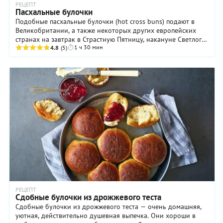
РЕЦЕПТ
Пасхальные булочки
Подобные пасхальные булочки (hot cross buns) подают в
Великобритании, а также некоторых других европейских
странах на завтрак в Страстную Пятницу, накануне Светлого
1 ч 30 мин
Воскресения Христова. Однако ...
4.8
(5)
РЕЦЕПТ
Cдобные булочки из дрожжевого теста
Сдобные булочки из дрожжевого теста — очень домашняя,
уютная, действительно душевная выпечка. Они хороши в