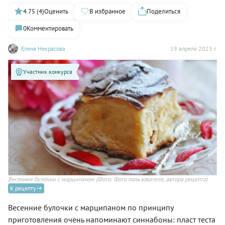
4.75 (4)
Оценить
В избранное
Поделиться
0
Комментировать
Елена Некрасова
19 апреля 2025 г.
Участник конкурса
Весенние булочки с марципаном
(Фото: Фото пользователя, автора рецепта)
К рецепту
Весенние булочки с марципаном по принципу
приготовления очень напоминают синнабоны: пласт теста