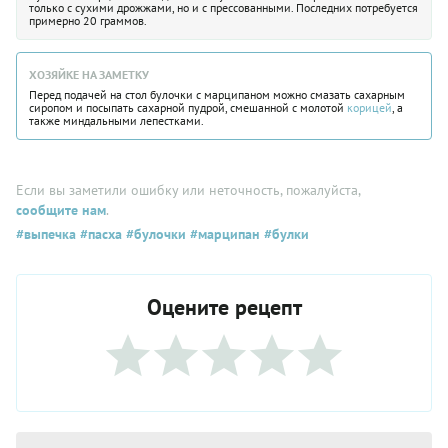
только с сухими дрожжами, но и с прессованными. Последних потребуется
примерно 20 граммов.
ХОЗЯЙКЕ НА ЗАМЕТКУ
Перед подачей на стол булочки с марципаном можно смазать сахарным
сиропом и посыпать сахарной пудрой, смешанной с молотой
корицей
, а
также миндальными лепестками.
Если вы заметили ошибку или неточность, пожалуйста,
сообщите нам
.
#выпечка
#пасха
#булочки
#марципан
#булки
Оцените рецепт