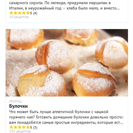
сахарного сиропа. По легенде, придумали марципан в
Италии, в неурожайный год – хлеба было мало, и вместо
пшеничной муки использовали миндальную. В ...
5
(4)
10 рецептов
ГРУППА
Булочки
Что может быть лучше аппетитной булочки с чашкой
горячего чая? Готовить домашние булочки довольно просто:
вам понадобятся самые простые ингредиенты, которые есть
под рукой у любой хозяйки – мука, яйца ...
5
(3)
292 рецептов