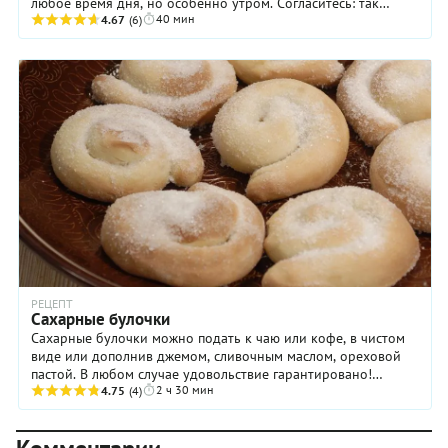
любое время дня, но особенно утром. Согласитесь: так
40 мин
приятно просыпаться от аромата свежей ...
4.67
(6)
РЕЦЕПТ
Сахарные булочки
Сахарные булочки можно подать к чаю или кофе, в чистом
виде или дополнив джемом, сливочным маслом, ореховой
пастой. В любом случае удовольствие гарантировано!
2 ч 30 мин
Готовятся сахарные булочки очень просто и ...
4.75
(4)