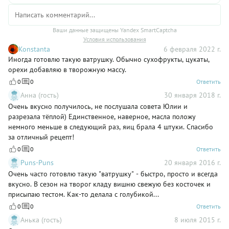
Ваши данные защищены Yandex SmartCaptcha
Условия использования
Konstanta
6 февраля 2022 г.
Иногда готовлю такую ватрушку. Обычно сухофрукты, цукаты,
орехи добавляю в творожную массу.
0
0
Ответить
Анна (гость)
30 января 2018 г.
Очень вкусно получилось, не послушала совета Юлии и
разрезала тёплой) Единственное, наверное, масла положу
немного меньше в следующий раз, яиц брала 4 штуки. Спасибо
за отличный рецепт!
0
0
Ответить
Puns-Puns
20 января 2016 г.
Очень часто готовлю такую "ватрушку" - быстро, просто и всегда
вкусно. В сезон на творог кладу вишню свежую без косточек и
присыпаю тестом. Как-то делала с голубикой...
0
0
Ответить
Анька (гость)
8 июля 2015 г.