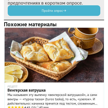
предпочтениях в коротком опросе.
Пройти опрос
Похожие материалы
РЕЦЕПТ
Венгерская ватрушка
Мы называем эту выпечку «венгерской ватрушкой», а сами
венгры — «турош таска» (turos taska), то есть, «узелок». И
действительно: начинка прячется под тестом, сложенным
40 мин
очень похожим образом. Ватрушки ...
4.65
(20)