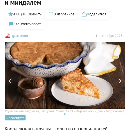
и миндалем
4.80 (10)
Оценить
В избранное
Поделиться
8
Комментировать
gastronom
14 сентября 2025 г.
Королевская ватрушка, Заходник
(Фото: ООО «Издательский дом «Гастроном»)
К рецепту
Королевская ватрушка — одна из разновидностей