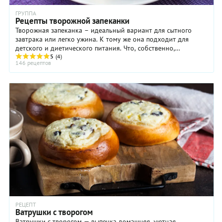
ГРУППА
Рецепты творожной запеканки
Творожная запеканка – идеальный вариант для сытного
завтрака или легко ужина. К тому же она подходит для
детского и диетического питания. Что, собственно,
представляет собой рецепт творожной запеканки ...
5
(4)
146 рецептов
РЕЦЕПТ
Ватрушки с творогом
Ватрушки с творогом — выпечка домашняя, уютная,