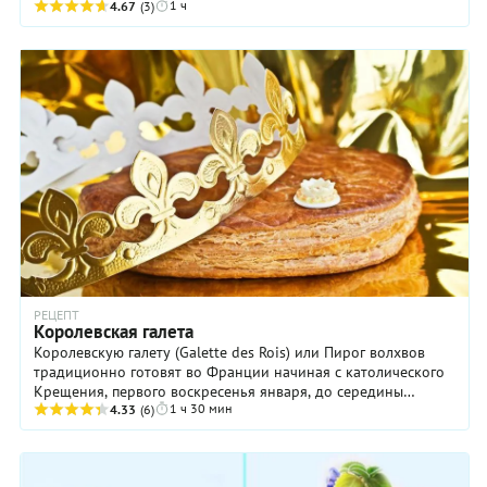
1 ч
предлагаем начинить ватрушку традиционно — ...
4.67
(3)
РЕЦЕПТ
Королевская галета
Королевскую галету (Galette des Rois) или Пирог волхвов
традиционно готовят во Франции начиная с католического
Крещения, первого воскресенья января, до середины
1 ч 30 мин
февраля. В пироге из слоеного теста с ...
4.33
(6)