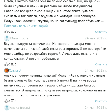
Ольга, я честно говоря уже не помню сколько яиц, но да, они
были крупные и начинки реально оч много получилось)
Наверное все дело было в яйцах. я в итоге психанула,все
смешать и так запела, отсудила и в холодильник закинула.
Получилось ооочень вкусно, но не ватрушка))) попробую как-
нибудь ещё раз:)
Показать весь комментарий
0
0
Ответить
Юлия (гость)
24 мая 2015 г.
Вкусная ватрушка получилась. Но творога и сахара можно
поменьше, а то нижний слой теста растворился. И не повторяйте
мою ошибку, не разрезайте горячей. Лучше дать остыть и в
холодильник. А потом пробовать :)
0
0
Ответить
Ольга З
24 мая 2015 г.
Анька, а почему начинка жидкая? Может яйца слишком крупные
были? Сколько Вы использовали? 5 штук? В начинке вроде
нечему особо готовиться: творог с яйцами должен быстро
схватиться. А ватрушка... по сути это ватрушка, номожно назвать
и пирог с творогом и сухофруктами.
0
0
Ответить
Анька (гость)
24 мая 2015 г.