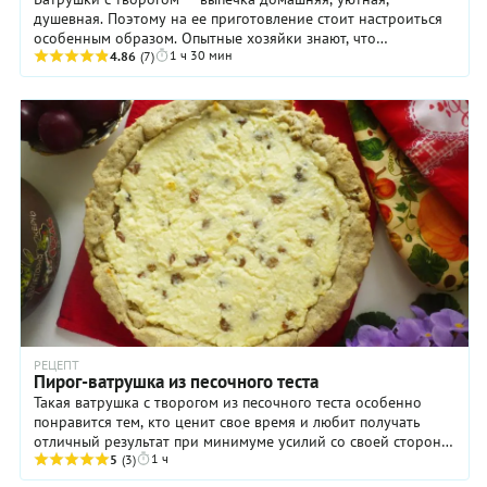
душевная. Поэтому на ее приготовление стоит настроиться
особенным образом. Опытные хозяйки знают, что
1 ч 30 мин
дрожжевое тесто буквально «чувствует» состояние ...
4.86
(7)
РЕЦЕПТ
Пирог-ватрушка из песочного теста
Такая ватрушка с творогом из песочного теста особенно
понравится тем, кто ценит свое время и любит получать
отличный результат при минимуме усилий со своей стороны.
1 ч
Ведь как бывает обычно в случае с ...
5
(3)