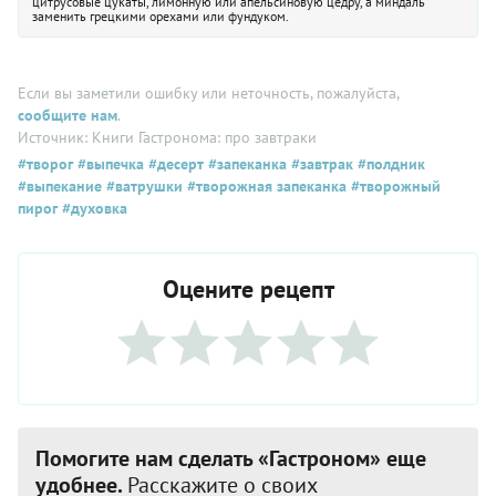
цитрусовые цукаты, лимонную или апельсиновую цедру, а миндаль
заменить грецкими орехами или фундуком.
Если вы заметили ошибку или неточность, пожалуйста,
сообщите нам
.
Источник: Книги Гастронома: про завтраки
#творог
#выпечка
#десерт
#запеканка
#завтрак
#полдник
#выпекание
#ватрушки
#творожная запеканка
#творожный
пирог
#духовка
Оцените рецепт
Помогите нам сделать «Гастроном» еще
удобнее.
Расскажите о своих