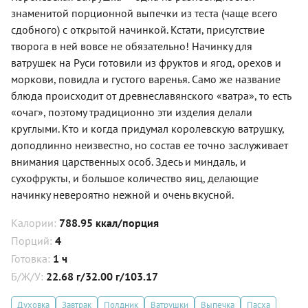
знаменитой порционной выпечки из теста (чаще всего
сдобного) с открытой начинкой. Кстати, присутствие
творога в ней вовсе не обязательно! Начинку для
ватрушек на Руси готовили из фруктов и ягод, орехов и
моркови, повидла и густого варенья. Само же название
блюда происходит от древнеславянского «ватра», то есть
«очаг», поэтому традиционно эти изделия делали
круглыми. Кто и когда придумал королевскую ватрушку,
доподлинно неизвестно, но состав ее точно заслуживает
внимания царственных особ. Здесь и миндаль, и
сухофрукты, и большое количество яиц, делающие
начинку невероятно нежной и очень вкусной.
Калории:
788.95 ккал/порция
Порций:
4
Готовка:
1 ч
Б/Ж/У:
22.68 г/32.00 г/103.17
Духовка
Завтрак
Полдник
Ватрушки
Выпечка
Пасха