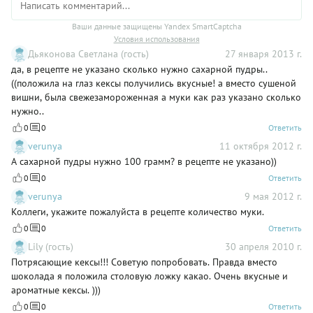
Ваши данные защищены Yandex SmartCaptcha
Условия использования
Дьяконова Светлана (гость)
27 января 2013 г.
да, в рецепте не указано сколько нужно сахарной пудры..
((положила на глаз кексы получились вкусные! а вместо сушеной
вишни, была свежезамороженная а муки как раз указано сколько
нужно..
0
0
Ответить
verunya
11 октября 2012 г.
А сахарной пудры нужно 100 грамм? в рецепте не указано))
0
0
Ответить
verunya
9 мая 2012 г.
Коллеги, укажите пожалуйста в рецепте количество муки.
0
0
Ответить
Lily (гость)
30 апреля 2010 г.
Потрясающие кексы!!! Советую попробовать. Правда вместо
шоколада я положила столовую ложку какао. Очень вкусные и
ароматные кексы. )))
0
0
Ответить