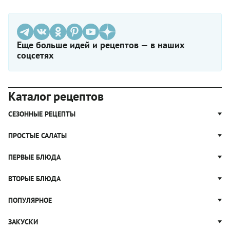
Еще больше идей и рецептов — в наших
соцсетях
Каталог рецептов
СЕЗОННЫЕ РЕЦЕПТЫ
Рецепты из капусты
ПРОСТЫЕ САЛАТЫ
Блюда с картошкой
Простые салаты
ПЕРВЫЕ БЛЮДА
Рецепты с грибами
Салат Оливье
Яблочные пироги
Щи
ВТОРЫЕ БЛЮДА
Салат Цезарь
Рецепты с клюквой
Борщ
Салат Нисуаз
Котлеты
ПОПУЛЯРНОЕ
Блюда из тыквы
Рассольник
Салат Мимоза
Плов
Гороховый суп
Пицца
ЗАКУСКИ
Крабовый салат
Пельмени