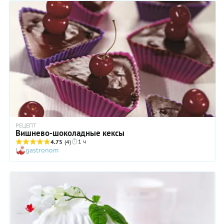
РЕЦЕПТ
Вишнево-шоколадные кексы
1 ч
4.75
(4)
gastronom