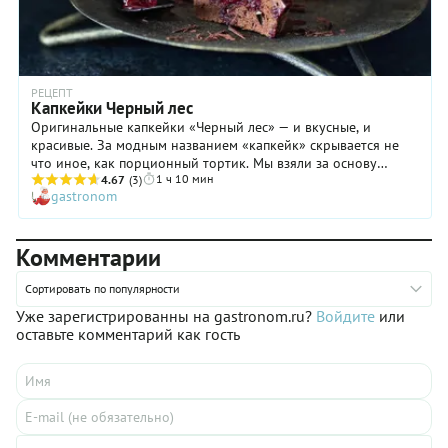
РЕЦЕПТ
Капкейки Черный лес
Оригинальные капкейки «Черный лес» — и вкусные, и
красивые. За модным названием «капкейк» скрывается не
что иное, как порционный тортик. Мы взяли за основу
1 ч 10 мин
знаменитый торт «Черный лес» и приготовили его в
4.67
(3)
gastronom
миниатюрном формате. Правда, внесли некоторые
изменения. Шоколадный бисквит и начинку из вишни мы не
трогали, а вот вместо традиционного для этого десерта
Комментарии
крема шантильи из сливок и сахарной пудры, мы сделали
крем со сливочным сыром. Готовьте капкейки «Черный лес»
по нашему пошаговому рецепту — и наслаждайтесь!
Сортировать по популярности
Уже зарегистрированны на gastronom.ru?
Войдите
или
оставьте комментарий как гость