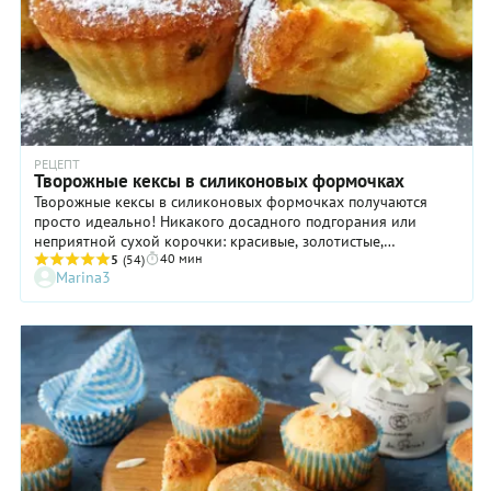
РЕЦЕПТ
Творожные кексы в силиконовых формочках
Творожные кексы в силиконовых формочках получаются
просто идеально! Никакого досадного подгорания или
неприятной сухой корочки: красивые, золотистые,
40 мин
ароматные, нежнейшие… Благодарю присутствию в тесте
5
(54)
Marina3
творога вкус кексов приобретает особенно изысканные
кисловатые нотки, которые вызывают… привыкание с первой
пробы. Поэтому непременно готовьте эти творожные кексы с
расчетом на добавку! Делать это стоит еще и потому, что на
следующий день выпечка становится вкуснее, нежели «с
пылу с жару». Почему так? Мы не готовы вам дать точный
ответ, но проверяли это неоднократно.