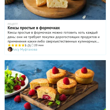
РЕЦЕПТ
Кексы простые в формочках
Кексы простые в формочках можно готовить хоть каждый
день: они не требуют покупки дорогостоящих продуктов и
применения каких-либо сверхъестественных кулинарных
20 мин
знаний и умений. Зато нравится такая выпечка едва ли не
5
(3)
Алсу Муфтахова
каждому! Простые кексы, приготовленные в маленьких
формочках, можно подать к чаю, кофе, какао. Правда, нам
кажется, что вкуснее всего есть эту выпечку с теплым
молоком. Во всяком случае, такое сочетание невольно
навевает воспоминания о временах, когда деревья были
большими, мы — маленькими, а вкуснее и уютнее маминых
кексов, булочек и пирожков не было ничего на свете!