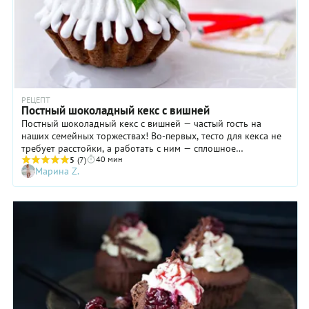
РЕЦЕПТ
Постный шоколадный кекс с вишней
Постный шоколадный кекс с вишней — частый гость на
наших семейных торжествах! Во-первых, тесто для кекса не
требует расстойки, а работать с ним — сплошное
40 мин
удовольствие! Во-вторых, кекс готовится с добавлением
5
(7)
Марина Z.
замороженных ягод — можно, не дожидаясь сезона вишни,
баловать родных вкусной домашней выпечкой круглый год!
Но, как и в любом другом рецепте, в этом тоже есть
некоторые важные нюансы: о них я подробно расскажу в
шагах и примечаниях к ним. Пеките на радость душе, и все у
вас обязательно получится!