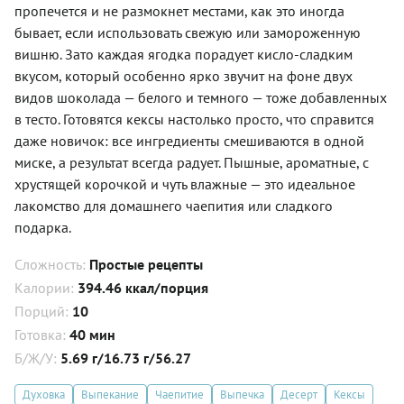
пропечется и не размокнет местами, как это иногда
бывает, если использовать свежую или замороженную
вишню. Зато каждая ягодка порадует кисло-сладким
вкусом, который особенно ярко звучит на фоне двух
видов шоколада — белого и темного — тоже добавленных
в тесто. Готовятся кексы настолько просто, что справится
даже новичок: все ингредиенты смешиваются в одной
миске, а результат всегда радует. Пышные, ароматные, с
хрустящей корочкой и чуть влажные — это идеальное
лакомство для домашнего чаепития или сладкого
подарка.
Сложность:
Простые рецепты
Калории:
394.46 ккал/порция
Порций:
10
Готовка:
40 мин
Б/Ж/У:
5.69 г/16.73 г/56.27
Духовка
Выпекание
Чаепитие
Выпечка
Десерт
Кексы