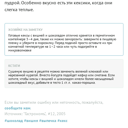
пудрой. Особенно вкусно есть эти кексики, когда они
слегка теплые.
ХОЗЯЙКЕ НА ЗАМЕТКУ
Готовые кексы с вишней и шоколадом отлично хранятся в герметичном
контейнере 3–4 дня, также их можно заморозить: заверните в пищевую
пленку и уберите в морозилку. Перед подачей просто оставьте их при
комнатной температуре на 1–2 часа или чуть подогрейте в
микроволновке
КСТАТИ
Сушеную вишню в рецепте можно заменить вяленой клюквой или
нарезанной курагой. Вместо йогурта подойдет кефир или сметана. Если
хотите, чтобы кексы с вишней и шоколадом имели более насыщенный
шоколадный вкус, добавьте в тесто 1 ст. л. какао-порошка.
Если вы заметили ошибку или неточность, пожалуйста,
сообщите нам
.
Источник: "Гастрономъ"
, #12, 2005
#шоколад
#вишня
#выпечка
#кекс