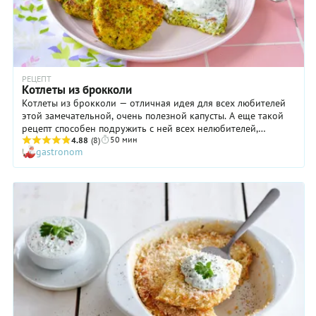
РЕЦЕПТ
Котлеты из брокколи
Котлеты из брокколи — отличная идея для всех любителей
этой замечательной, очень полезной капусты. А еще такой
рецепт способен подружить с ней всех нелюбителей,
50 мин
например, детей, которые нередко сопротивляются
4.88
(8)
gastronom
маминому желанию привить им правильные вкусовые
привычки. Дело в том, что в этих котлетах брокколи «ведет»
себя очень деликатно, не выдвигая свой характерный вкус
на первый план. Да и выглядят эти изделия с румяной
корочкой невероятно аппетитно. К тому же мы предлагаем
подавать котлеты из брокколи с ароматным сметанным
соусом, который наилучшим образом влияет на имидж
блюда и его главной составляющей.