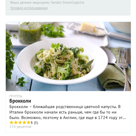
Ваши данные защищены Yandex SmartCaptcha
Условия использования
ГРУППА
Брокколи
Брокколи – ближайшая родственница цветной капусты. В
Италии брокколи начали есть раньше, чем где бы то ни
было. Возможно, поэтому в Англии, где еще в 1724 году это
овощ был мало известен, его ...
5
(5)
254 рецептов