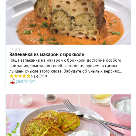
РЕЦЕПТ
Запеканка из макарон с брокколи
Наша запеканка из макарон с брокколи достойна особого
внимания, благодаря своей сложности, причем, в самом
лучшем смысле этого слова. Забудьте об унылых версиях
1 ч
блюда, которые по сей день демонстрируются в бюджетных
5
(3)
gastronom
столовых! В состав заливки, помимо традиционных в данном
случае яиц, входят сливки, тертый сыр, молотая паприка и
измельченные листочки базилика. Подается же запеканка с
изысканным томатным соусом. Кстати, это блюдо очень
сытное, поэтому его смело можно включить в меню
семейного обеда в выходные. Приготовьте и наслаждайтесь!