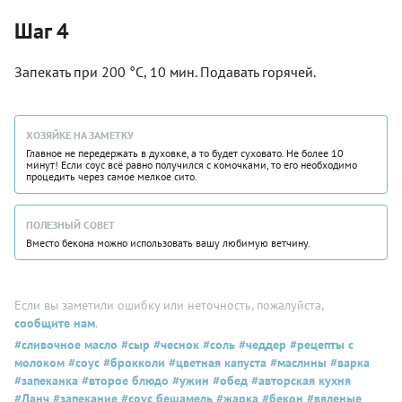
Шаг 4
Запекать при 200 °С, 10 мин. Подавать горячей.
ХОЗЯЙКЕ НА ЗАМЕТКУ
Главное не передержать в духовке, а то будет суховато. Не более 10
минут! Если соус всё равно получился с комочками, то его необходимо
процедить через самое мелкое сито.
ПОЛЕЗНЫЙ СОВЕТ
Вместо бекона можно использовать вашу любимую ветчину.
Если вы заметили ошибку или неточность, пожалуйста,
сообщите нам
.
#сливочное масло
#сыр
#чеснок
#соль
#чеддер
#рецепты с
молоком
#соус
#брокколи
#цветная капуста
#маслины
#варка
#запеканка
#второе блюдо
#ужин
#обед
#авторская кухня
#Ланч
#запекание
#соус бешамель
#жарка
#бекон
#вяленые