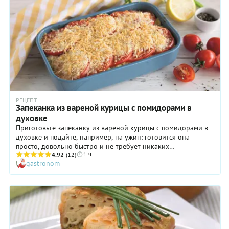
РЕЦЕПТ
Запеканка из вареной курицы с помидорами в
духовке
Приготовьте запеканку из вареной курицы с помидорами в
духовке и подайте, например, на ужин: готовится она
просто, довольно быстро и не требует никаких
1 ч
дорогостоящих ингредиентов. Удобно! А еще такое блюдо
4.92
(12)
gastronom
порадует экономных хозяек, ведь из одной тушки курицы
легко можно получить и первое (отличный бульон), и основу
горячего. Да и ваши близкие будут довольны! Запеканка из
вареной курицы с помидорами, приготовленная в духовке,
получается нежной, вкусной и как-то по-особенному
ассоциируется с домашним уютом и теплом.