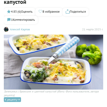
капустой
4.83 (6)
Оценить
В избранное
Поделиться
1
Комментировать
Алексей Карпов
21 марта 2025 г.
Запеканка с брокколи и цветной капустой
(Фото: Фото пользователя, автора
рецепта)
К рецепту