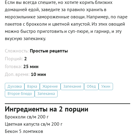
Если вы всегда спешите, но хотите корить близких
домашней едой, заведите за правило хранить в
морозильнике замороженные овощи. Например, по паре
пакетов с брокколи и цветной капустой. Из этих овощей
можно быстро приготовить и суп-пюре, и гарнир, и эту
вкусную запеканку.
Сложность:
Простые рецепты
Порций:
2
Готовка:
25 мин
Доп. время:
10 мин
Духовка
Варка
Жарение
Запекание
Обед
Ужин
Второе блюдо
Запеканка
Ингредиенты на 2 порции
Брокколи св/м 200 г
Цветная капуста св/м 200 г
Бекон 5 ломтиков