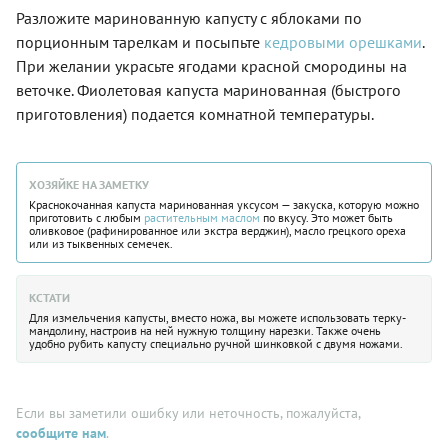
Разложите маринованную капусту с яблоками по
порционным тарелкам и посыпьте
кедровыми орешками
.
При желании украсьте ягодами красной смородины на
веточке. Фиолетовая капуста маринованная (быстрого
приготовления) подается комнатной температуры.
ХОЗЯЙКЕ НА ЗАМЕТКУ
Краснокочанная капуста маринованная уксусом — закуска, которую можно
приготовить с любым
растительным маслом
по вкусу. Это может быть
оливковое (рафинированное или экстра верджин), масло грецкого ореха
или из тыквенных семечек.
КСТАТИ
Для измельчения капусты, вместо ножа, вы можете использовать терку-
мандолину, настроив на ней нужную толщину нарезки. Также очень
удобно рубить капусту специально ручной шинковкой с двумя ножами.
Если вы заметили ошибку или неточность, пожалуйста,
сообщите нам
.