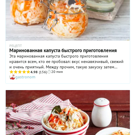
РЕЦЕПТ
Маринованная капуста быстрого приготовления
Эта маринованная капуста быстрого приготовления
нравится всем, кто ее пробовал: вкус ненавязчивый, свежий
и очень приятный. Между прочим, такую закуску затем
20 мин
можно использовать в качестве основы разнообразных
4.98
(156)
gastronom
блюд! Разложите маринованную капусту по мисочкам и
добавьте в каждую свежие помидоры или сладкий перец,
красный лук или мелко нарезанный зеленый, отварной
картофель или маринованные грибы. Заправьте небольшим
количеством масла — и на вашем столе появится целый
салат-бар. Маринованную капусту быстрого приготовления
можно тушить со свининой, с курятиной и даже добавлять в
щи! Хотите сделать эту заготовку более «правильной»?
Замените уксус разбавленным лимонным соком (1:1): он
придаст вкусу маринованной капусты интересные
цитрусовые нотки.