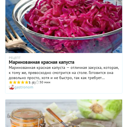
РЕЦЕПТ
Маринованная красная капуста
Маринованная красная капуста — отличная закуска, которая,
к тому же, превосходно смотрится на столе. Готовится она
довольно просто, хотя и не быстро, так как требует
30 мин
просаливания в течение двух дней. Что ж, это необходимо,
5
(6)
gastronom
чтобы нашинкованная красная капуста стала мягче и лучше
потом пропиталась маринадом! Радует то, что постоянного
контроля эта заготовка не требует, поэтому ваше участие,
хотя и растянутое во времени, будет почти незаметным.
Обратите внимание: мариновать капусту мы предлагаем с
использованием красного винного уксуса. Если у вас дома
нет такого, возьмите обычный столовый или тот же
яблочный.