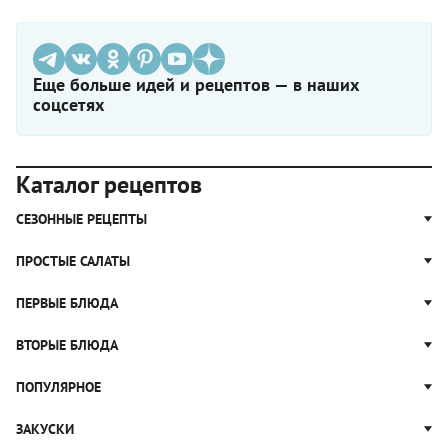
Еще больше идей и рецептов — в наших
соцсетях
Каталог рецептов
СЕЗОННЫЕ РЕЦЕПТЫ
Рецепты из капусты
ПРОСТЫЕ САЛАТЫ
Блюда с картошкой
Простые салаты
ПЕРВЫЕ БЛЮДА
Рецепты с грибами
Салат Оливье
Яблочные пироги
Щи
ВТОРЫЕ БЛЮДА
Салат Цезарь
Рецепты с клюквой
Борщ
Салат Нисуаз
Котлеты
ПОПУЛЯРНОЕ
Блюда из тыквы
Рассольник
Салат Мимоза
Плов
Гороховый суп
Пицца
ЗАКУСКИ
Крабовый салат
Пельмени