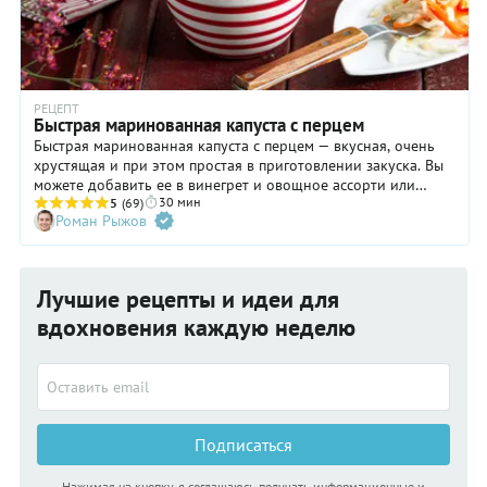
РЕЦЕПТ
Быстрая маринованная капуста с перцем
Быстрая маринованная капуста с перцем — вкусная, очень
хрустящая и при этом простая в приготовлении закуска. Вы
можете добавить ее в винегрет и овощное ассорти или
30 мин
полить нерафинированным подсолнечным маслом и подать
5
(69)
Роман Рыжов
в качестве легкого гарнира. Маринованная капуста с
болгарским перцем и морковью быстрого приготовления в
банке может быть нарезана не только привычной тонкой
соломкой, но и небольшого размера квадратами (со
Лучшие рецепты и идеи для
стороной не более 1,5 см). Некоторые кулинары советуют
добавить в закуску половину стручка острого перца — так
вдохновения каждую неделю
капуста с болгарским перцем быстрого приготовления с
уксусом и маслом станет более пикантной.
Подписаться
Нажимая на кнопку, я соглашаюсь получать информационные и