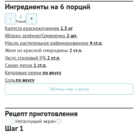
Ингредиенты на 6 порций
6
-
+
Порций
Капуста краснокочанная
1.5 кг
Яблоко зелёное/Семеренко
2 шт.
Масло растительное рафинированное
4 ст.л.
Желе из красной смородины
2 ст.л.
Уксус столовый 9%
2 ст.л.
Сахар-песок
1 ст.л.
Кедровые орехи
по вкусу
Соль
по вкусу
Таблица мер и весов
Рецепт приготовления
Негаснущий экран
Шаг 1