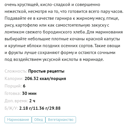
очень хрустящей, кисло-сладкой и совершенно
нежесткой, несмотря на то, что готовится всего пару часов.
Подавайте ее в качестве гарнира к жирному мясу, птице,
рису, картофелю или как самостоятельную закуску с
ломтиком свежего бородинского хлеба. Для маринования
выбирайте небольшие плотные кочаны красной капусты
и крупные яблоки поздних осенних сортов. Такие овощи
и фрукты лучше сохраняют форму и остаются сочными
под воздействием уксусной кислоты в маринаде.
Сложность:
Простые рецепты
Калории:
206.32 ккал/порция
Порций:
6
Готовка:
30 мин
Доп. время:
2 ч
Б/Ж/У:
2.18 г/11.36 г/29.88
Маринование
Обед
Вегетарианство