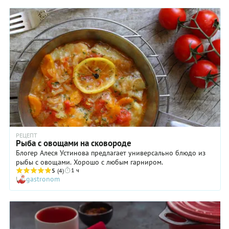
витаминов А и Е, содержащихся в брокколи). Красивым
финальным штрихом может стать добавление к рагу при
подаче обжаренных и измельченных орехов или семян,
которые станут дополнительным источником
полиненасыщенных жирных кислот.
РЕЦЕПТ
Рыба с овощами на сковороде
Блогер Алеся Устинова предлагает универсально блюдо из
рыбы с овощами. Хорошо с любым гарниром.
1 ч
5
(4)
gastronom