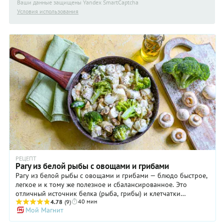
Ваши данные защищены Yandex SmartCaptcha
Условия использования
РЕЦЕПТ
Рагу из белой рыбы с овощами и грибами
Рагу из белой рыбы с овощами и грибами — блюдо быстрое,
легкое и к тому же полезное и сбалансированное. Это
отличный источник белка (рыба, грибы) и клетчатки
40 мин
(брокколи и лук), а нежирная сметана выступает в рецепте
4.78
(9)
Мой Магнит
связующим звеном и добавляет недостающие жиры для
усвоения жирорастворимых витаминов (например,