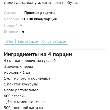
филе судака, палтуса, лосося или горбуши.
Сложность:
Простые рецепты
Калории:
318.00 ккал/порция
Порций:
4
Готовка:
1 ч
Обед
Второе блюдо
Основное блюдо
Ингредиенты на 4 порции
4 ст. л. панировочных сухарей
3 зеленых перца
морковь – 1 шт
1 ч. л. молотого кориандра
1 початок кукурузы
масло растительное
600 г трески
1,5 ч. л. молотого тмина
500 г цветной капусты