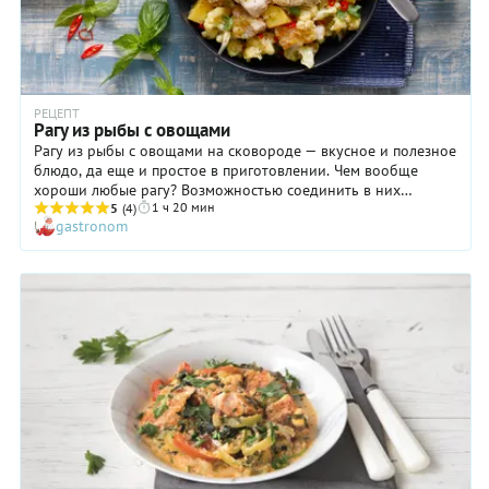
РЕЦЕПТ
Рагу из рыбы с овощами
Рагу из рыбы с овощами на сковороде — вкусное и полезное
блюдо, да еще и простое в приготовлении. Чем вообще
хороши любые рагу? Возможностью соединить в них
1 ч 20 мин
небольшие количества разных овощей, оставшихся в
5
(4)
gastronom
холодильнике. В этом рецепте используются картофель,
цветная капуста, лук и чеснок. Но можно взять
(дополнительно или в качестве замены) половинку сладкого
перца, чуть завядший кабачок, кусочек тыквы и так далее.
Если хочется получить более сливочный соус, замените воду
коровьим молоком или растительным, сливками, или
добавьте в соус кокосовый порошок.