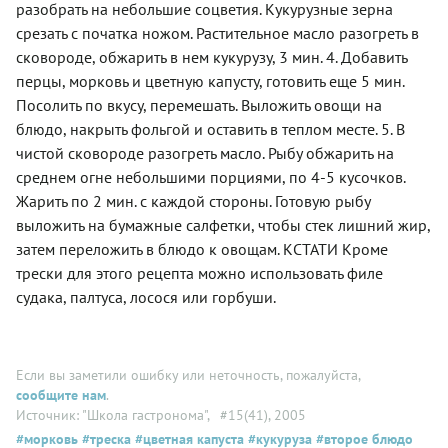
разобрать на небольшие соцветия. Кукурузные зерна
срезать с початка ножом. Растительное масло разогреть в
сковороде, обжарить в нем кукурузу, 3 мин. 4. Добавить
перцы, морковь и цветную капусту, готовить еще 5 мин.
Посолить по вкусу, перемешать. Выложить овощи на
блюдо, накрыть фольгой и оставить в теплом месте. 5. В
чистой сковороде разогреть масло. Рыбу обжарить на
среднем огне небольшими порциями, по 4-5 кусочков.
Жарить по 2 мин. с каждой стороны. Готовую рыбу
выложить на бумажные салфетки, чтобы стек лишний жир,
затем переложить в блюдо к овощам. КСТАТИ Кроме
трески для этого рецепта можно использовать филе
судака, палтуса, лосося или горбуши.
Если вы заметили ошибку или неточность, пожалуйста,
сообщите нам
.
Источник: "Школа гастронома"
, #15(41), 2005
#морковь
#треска
#цветная капуста
#кукуруза
#второе блюдо