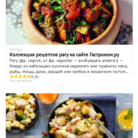
ГРУППА
Коллекция рецептов рагу на сайте Гастроном.ру
Рагу (фр. ragout; от фр. ragoûter — возбуждать аппетит) —
блюдо из небольших кусочков жареного или тушёного мяса,
рыбы, птицы, дичи, овощей или грибов в пикантном густом
соусе. Рагу можно приготовить ...
5
(5)
541 рецептов