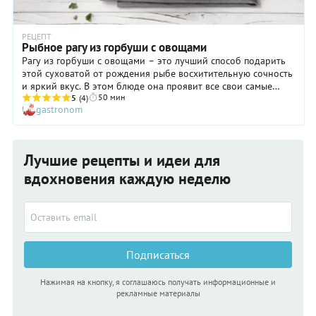
РЕЦЕПТ
Рыбное рагу из горбуши с овощами
Рагу из горбуши с овощами – это лучший способ подарить
этой суховатой от рождения рыбе восхитительную сочность
и яркий вкус. В этом блюде она проявит все свои самые
50 мин
лучшие качества и получится очень нежной. Приятный бонус
5
(4)
gastronom
рачительным хозяйкам – эта рыба дешевле семги, но по
вкусу рагу не уступает тому, как если бы вы готовили его с
жирненькой родственницей горбуши. Кстати, при желании
или необходимости вы можете заменить горбушу кетой,
Лучшие рецепты и идеи для
которая очень похожа на нее по своим вкусовым и ценным
качествам.
вдохновения каждую неделю
Подписаться
Нажимая на кнопку, я соглашаюсь получать информационные и
рекламные материалы