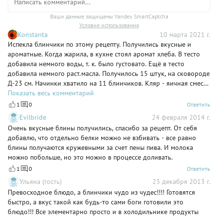
Ваши данные защищены Yandex SmartCaptcha
Условия использования
Konstanta
10 марта 2021 г.
Испекла блинчики по этому рецепту. Получились вкусные и
ароматные. Когда жарила, в кухне стоял аромат хлеба. В тесто
добавила немного воды, т. к. было густовато. Ещё в тесто
добавила немного раст.масла. Получилось 15 штук, на сковороде
Д-23 см. Начинки хватило на 11 блинчиков. Кляр - яичная смесь
- немного остался. Было бы правильнее указать в ингредиентах
Показать весь комментарий
отдельно состав для теста, начинки и кляра. Спасибо за рецепт!
1
0
Ответить
Evilbride
24 февраля 2014 г.
Очень вкусные блины получились, спасибо за рецепт. От себя
добавлю, что отдельно белки можно не взбивать - все равно
блины получаются кружевными за счет пены пива. И молока
можно побольше, но это можно в процессе доливать.
1
0
Ответить
Ульяна (гость)
23 декабря 2013 г.
Превосходное блюдо, а блинчики чудо из чудес!!!! Готовятся
быстро, а вкус такой как будь-то сами боги готовили это
блюдо!!! Все элементарно просто и в холодильнике продукты