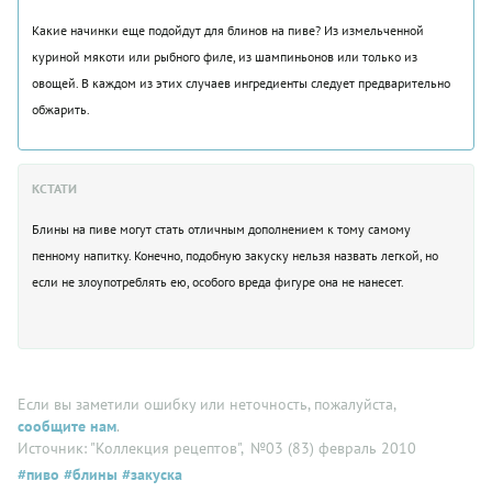
Какие начинки еще подойдут для блинов на пиве? Из измельченной
куриной мякоти или рыбного филе, из шампиньонов или только из
овощей. В каждом из этих случаев ингредиенты следует предварительно
обжарить.
КСТАТИ
Блины на пиве могут стать отличным дополнением к тому самому
пенному напитку. Конечно, подобную закуску нельзя назвать легкой, но
если не злоупотреблять ею, особого вреда фигуре она не нанесет.
Если вы заметили ошибку или неточность, пожалуйста,
сообщите нам
.
Источник: "Коллекция рецептов"
, №03 (83) февраль 2010
#пиво
#блины
#закуска