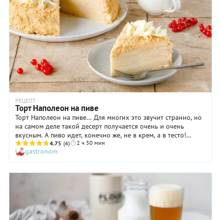
РЕЦЕПТ
Торт Наполеон на пиве
Торт Наполеон на пиве… Для многих это звучит странно, но
на самом деле такой десерт получается очень и очень
вкусным. А пиво идет, конечно же, не в крем, а в тесто!
2 ч 30 мин
Удивительно, но факт: этот совсем не кондитерский
4.75
(4)
gastronom
ингредиент придает коржам особую хрупкость и приятную
слоистость. О вкусе можете не беспокоиться: если вы никому
не скажете о пиве в составе торта, никто и не догадается о
«секретном ингредиенте». Крем же используется обычный
заварной. То есть, в этом плане сюрпризов никаких нет. Мы
настойчиво рекомендуем приготовить торт Наполеон на
пиве и убедиться, что он действительно прекрасен!