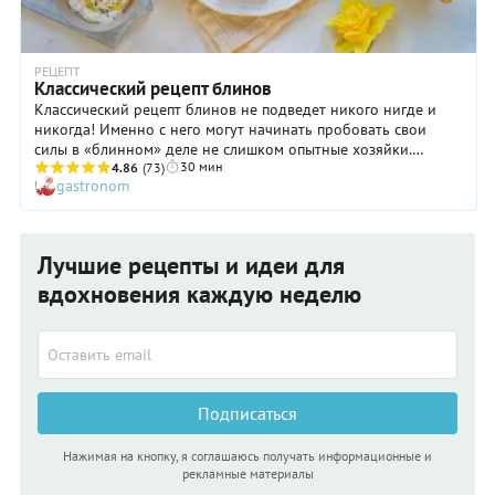
РЕЦЕПТ
Классический рецепт блинов
Классический рецепт блинов не подведет никого нигде и
никогда! Именно с него могут начинать пробовать свои
силы в «блинном» деле не слишком опытные хозяйки.
30 мин
Следует только помнить несколько важных правил. Во-
4.86
(73)
gastronom
первых, муку необходимо обязательно просеивать: тогда
она более равномерно распределится по тесту, и блинчики
получатся более нежными. Во-вторых, дайте тесту немного
отдохнуть после приготовления, чтобы все ингредиенты
Лучшие рецепты и идеи для
лучше соединились друг с другом. И в-третьих, щедро
смазывайте готовые блины хорошим сливочным маслом: это
вдохновения каждую неделю
сделает их значительно вкуснее и аппетитнее. Освоив
классический рецепт, вы легко сможете пробовать и другие,
более сложные и более оригинальные.
Подписаться
Нажимая на кнопку, я соглашаюсь получать информационные и
рекламные материалы