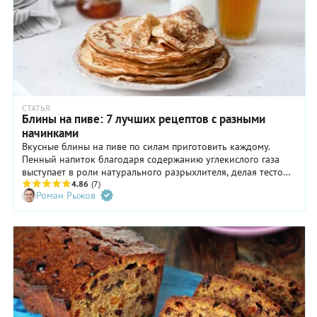
СТАТЬЯ
Блины на пиве: 7 лучших рецептов с разными
начинками
Вкусные блины на пиве по силам приготовить каждому.
Пенный напиток благодаря содержанию углекислого газа
выступает в роли натурального разрыхлителя, делая тесто
воздушным и мягким. К тому же, пиво придает выпечке
4.86
(7)
Роман Рыжов
аппетитный хлебный аромат. Выбирайте любой сорт на свой
вкус — лагeр, стаут или даже гозе.