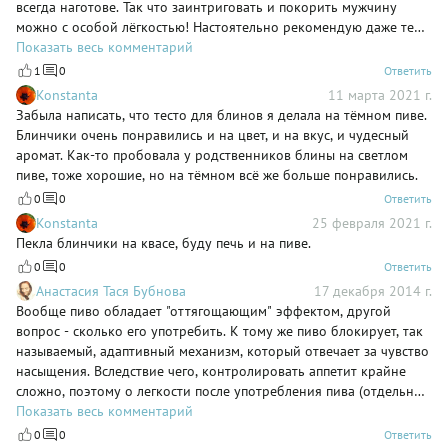
всегда наготове. Так что заинтриговать и покорить мужчину
можно с особой лёгкостью! Настоятельно рекомендую даже тем,
кто никогда не готовил. Не ждите чуда, чудите сами!!! Приятного
Показать весь комментарий
аппетита!!!
1
0
Ответить
Konstanta
11 марта 2021 г.
Забыла написать, что тесто для блинов я делала на тёмном пиве.
Блинчики очень понравились и на цвет, и на вкус, и чудесный
аромат. Как-то пробовала у родственников блины на светлом
пиве, тоже хорошие, но на тёмном всё же больше понравились.
0
0
Ответить
Konstanta
25 февраля 2021 г.
Пекла блинчики на квасе, буду печь и на пиве.
0
0
Ответить
Анастасия Тася Бубнова
17 декабря 2014 г.
Вообще пиво обладает "оттягощающим" эффектом, другой
вопрос - сколько его употребить. К тому же пиво блокирует, так
называемый, адаптивный механизм, который отвечает за чувство
насыщения. Вследствие чего, контролировать аппетит крайне
сложно, поэтому о легкости после употребления пива (отдельно
или в составе блюд) говорить сложно. Но если человек хочет и
Показать весь комментарий
может себе позволить поесть такие сытные блинчики, то почему,
0
0
Ответить