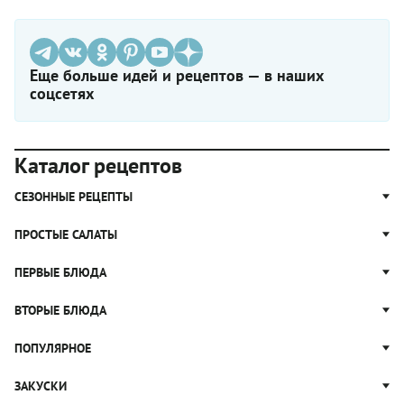
собственно говоря, нет!
Еще больше идей и рецептов — в наших
соцсетях
Каталог рецептов
СЕЗОННЫЕ РЕЦЕПТЫ
Рецепты из капусты
ПРОСТЫЕ САЛАТЫ
Блюда с картошкой
Простые салаты
ПЕРВЫЕ БЛЮДА
Рецепты с грибами
Салат Оливье
Яблочные пироги
Щи
ВТОРЫЕ БЛЮДА
Салат Цезарь
Рецепты с клюквой
Борщ
Салат Нисуаз
Котлеты
ПОПУЛЯРНОЕ
Блюда из тыквы
Рассольник
Салат Мимоза
Плов
Гороховый суп
Пицца
ЗАКУСКИ
Крабовый салат
Пельмени