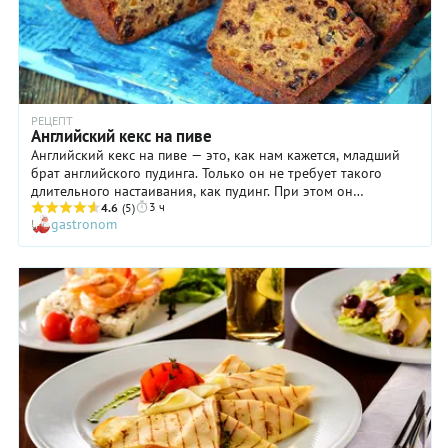
РЕЦЕПТ
Английский кекс на пиве
Английский кекс на пиве — это, как нам кажется, младший
брат английского пудинга. Только он не требует такого
длительного настаивания, как пудинг. При этом он
3 ч
получается ароматный, с насыщенным вкусом, за который
4.6
(5)
gastronom
отвечают изюм, орехи и, конечно, пиво. Но до чаепития с
ним вам все же придется подождать. Как следует
«отдохнувший» сутки в холодильнике, английский кекс на
пиве хорошо пропитается и станет еще вкуснее! Предлагаем
ниже пошаговый рецепт и делимся самыми главными
хитростями его приготовления.