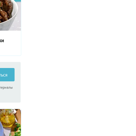
ки
ться
атериалы