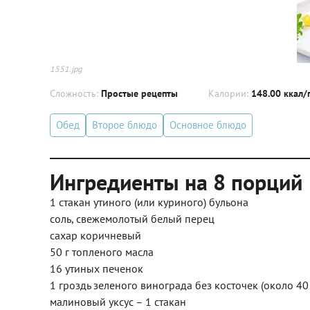
1551.jpg
Сложность:
Простые рецепты
Калории:
148.00 ккал/
Обед
Второе блюдо
Основное блюдо
Ингредиенты на 8 порций
1 стакан утиного (или куриного) бульона
соль, свежемолотый белый перец
сахар коричневый
50 г топленого масла
16 утиных печенок
1 гроздь зеленого винограда без косточек (около 40
малиновый уксус – 1 стакан