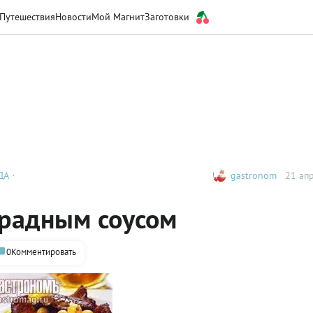
Путешествия
Новости
Мой Магнит
Заготовки
ДА
gastronom
21 апр
градным соусом
0
Комментировать