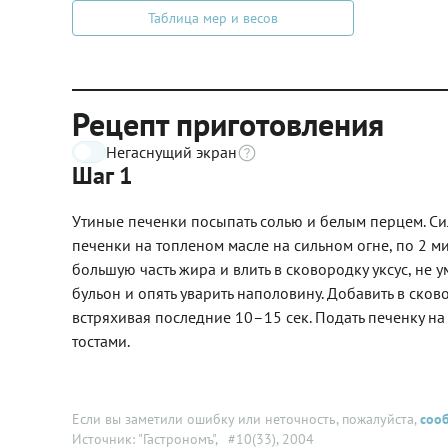
Таблица мер и весов
Рецепт приготовления
Негаснущий экран
Шаг 1
Утиные печенки посыпать солью и белым перцем. Си
печенки на топленом масле на сильном огне, по 2 ми
большую часть жира и влить в сковородку уксус, не у
бульон и опять уварить наполовину. Добавить в ско
встряхивая последние 10–15 сек. Подать печенку на
тостами.
Если вы заметили ошибку или неточность, пожалуйста,
соо
Источник: "Гастрономъ"
, #10(33), 2004