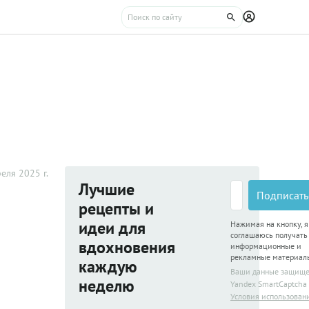
еля 2025 г.
Лучшие
Подписать
рецепты и
идеи для
Нажимая на кнопку, я
соглашаюсь получать
вдохновения
информационные и
рекламные материал
каждую
Ваши данные защищ
неделю
Yandex SmartCaptcha
Условия использован