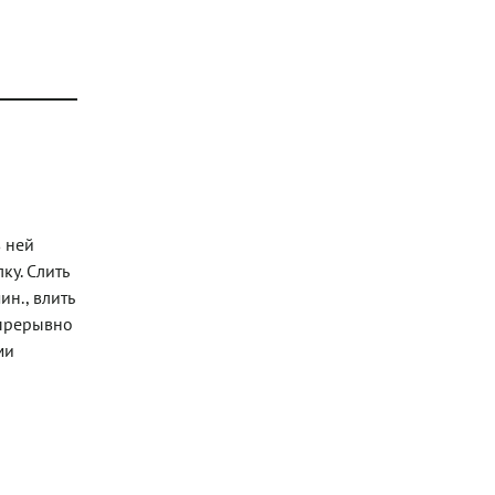
в ней
ку. Слить
ин., влить
епрерывно
ми