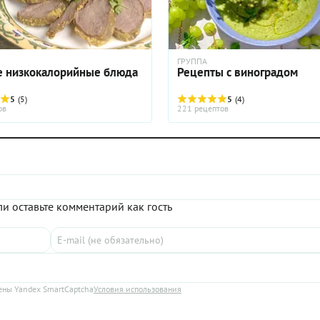
ГРУППА
 низкокалорийные блюда
Рецепты с виноградом
5
(5)
5
(4)
ов
221 рецептов
и оставьте комментарий как гость
ны Yandex SmartCaptcha
Условия использования