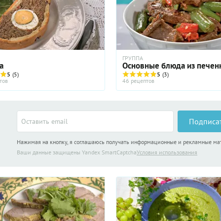
ГРУППА
а
Основные блюда из печен
5
(5)
5
(3)
тов
46 рецептов
Подписа
Нажимая на кнопку, я соглашаюсь получать информационные и рекламные м
Ваши данные защищены Yandex SmartCaptcha
Условия использования