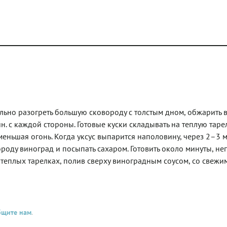
льно разогреть большую сковороду с толстым дном, обжарить 
н. с каждой стороны. Готовые куски складывать на теплую тарел
меньшая огонь. Когда уксус выпарится наполовину, через 2–3 м
вороду виноград и посыпать сахаром. Готовить около минуты, н
 теплых тарелках, полив сверху виноградным соусом, со свежи
бщите нам
.