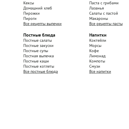
Кексы
Паста с грибами
Домашний хлеб
Лазанья
Пирожки
Салаты с пастой
Пироги
Макароны
Все рецепты выпечки
Все рецепты пасты
Постные блюда
Напитки
Постные салаты
Коктейли
Постные закуски
Морсы
Постные супы
Кофе
Постная выпечка
Лимонад
Постные каши
Компоты
Постные котлеты
Смузи
Все постные блюда
Все напитки