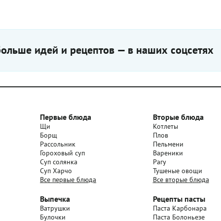
ольше идей и рецептов — в наших соцсетях
Первые блюда
Вторые блюда
Щи
Котлеты
Борщ
Плов
Рассольник
Пельмени
Гороховый суп
Вареники
Суп солянка
Рагу
Суп Харчо
Тушеные овощи
Все первые блюда
Все вторые блюда
Выпечка
Рецепты пасты
Ватрушки
Паста Карбонара
Булочки
Паста Болоньезе