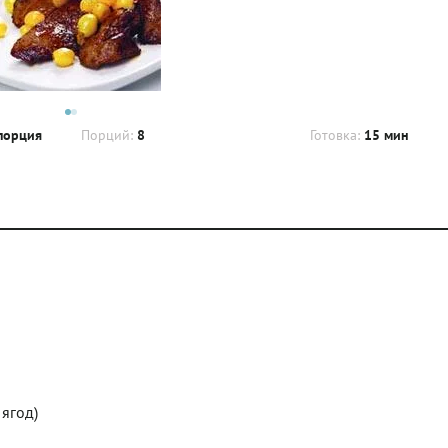
порция
Порций:
8
Готовка:
15 мин
 ягод)