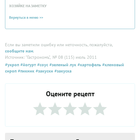
ХОЗЯЙКЕ НА ЗАМЕТКУ
Вернуться в меню >>
Если вы заметили ошибку или неточность, пожалуйста,
сообщите нам
.
Источник: "Гастрономъ"
, № 08 (115) июль 2011
#укроп
#йогурт
#соус
#зеленый лук
#картофель
#кленовый
сироп
#пикник
#закуски
#закуска
Оцените рецепт