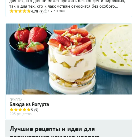
для тех, кто дня не может прожить без конфет и пирожных,
так и для тех, кто к лакомствам относится без особого
1 ч 30 мин
энтузиазма. Почему так? Потому что, ...
4.78
(9)
ГРУППА
Блюда из йогурта
5
(5)
203 рецептов
Лучшие рецепты и идеи для
вдохновения каждую неделю