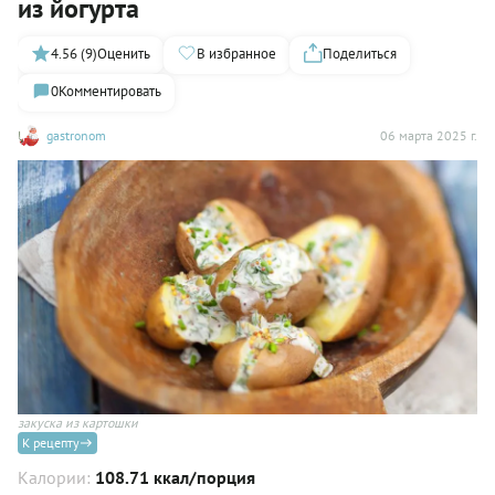
из йогурта
4.56 (9)
Оценить
В избранное
Поделиться
0
Комментировать
gastronom
06 марта 2025 г.
закуска из картошки
К рецепту
Калории:
108.71 ккал/порция