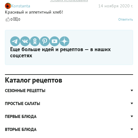
Konstanta
14 ноября 2020 г.
Красивый и аппетитный хлеб!
0
0
Ответить
Еще больше идей и рецептов — в наших
соцсетях
Каталог рецептов
СЕЗОННЫЕ РЕЦЕПТЫ
Рецепты из капусты
ПРОСТЫЕ САЛАТЫ
Блюда с картошкой
Простые салаты
ПЕРВЫЕ БЛЮДА
Рецепты с грибами
Салат Оливье
Яблочные пироги
Щи
ВТОРЫЕ БЛЮДА
Салат Цезарь
Рецепты с клюквой
Борщ