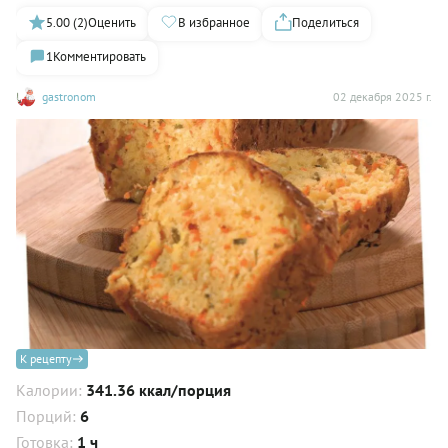
5.00 (2)
Оценить
В избранное
Поделиться
1
Комментировать
gastronom
02 декабря 2025 г.
К рецепту
Калории:
341.36 ккал/порция
Порций:
6
Готовка:
1 ч