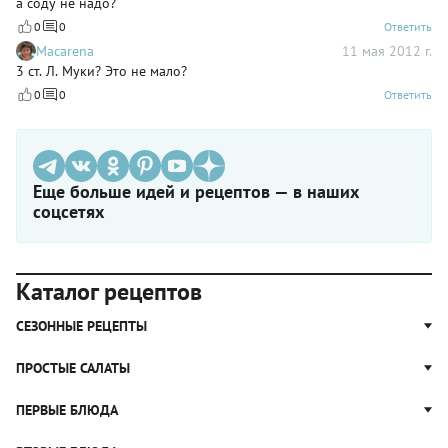
а соду не надо?
0
0
Ответить
Macarena
11 мая 2012 г.
3 ст. Л. Муки? Это не мало?
0
0
Ответить
Еще больше идей и рецептов — в наших
соцсетях
Каталог рецептов
СЕЗОННЫЕ РЕЦЕПТЫ
Рецепты из капусты
ПРОСТЫЕ САЛАТЫ
Блюда с картошкой
Простые салаты
ПЕРВЫЕ БЛЮДА
Рецепты с грибами
Салат Оливье
Яблочные пироги
Щи