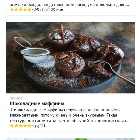
все-таки блюдо, представленное нами, уже довольно давно
30 мин
существует в кухнях многих ...
4.93
(14)
РЕЦЕПТ
Шоколадные маффины
Эти шоколадные маффины получаются очень нежными,
влажноватыми, потому очень и очень вкусными. Такая
текстура достигается за счет необычной технологии: сначала
1 ч
мы готовим нечто вроде заварного крема и ...
5
(3)