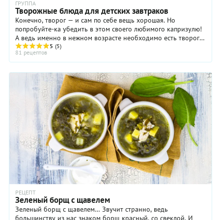
ГРУППА
Творожные блюда для детских завтраков
Конечно, творог — и сам по себе вещь хорошая. Но
попробуйте-ка убедить в этом своего любимого капризулю!
А ведь именно в нежном возрасте необходимо есть творог
хотя бы раз в день, и лучше всего делать ...
5
(5)
81 рецептов
РЕЦЕПТ
Зеленый борщ с щавелем
Зеленый борщ с щавелем… Звучит странно, ведь
большинству из нас знаком борщ красный, со свеклой. И