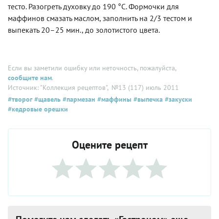
тесто. Разогреть духовку до 190 °С. Формочки для
маффинов смазать маслом, заполнить на 2/3 тестом и
выпекать 20–25 мин., до золотистого цвета.
Если вы заметили ошибку или неточность, пожалуйста,
сообщите нам
.
Источник: "Коллекция рецептов"
, №13 (117) июль 2011
#творог
#щавель
#пармезан
#маффины
#выпечка
#закуски
#кедровые орешки
Оцените рецепт