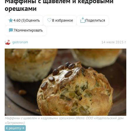
Маффины с щавелем и кедровыми
орешками
4.60 (5)
Оценить
В избранное
Поделиться
7
Комментировать
gastronom
14 июля 2025 г.
Маффины с щавелем и кедровыми орешками
(Фото: ООО «Издательский дом
«Гастроном»)
К рецепту