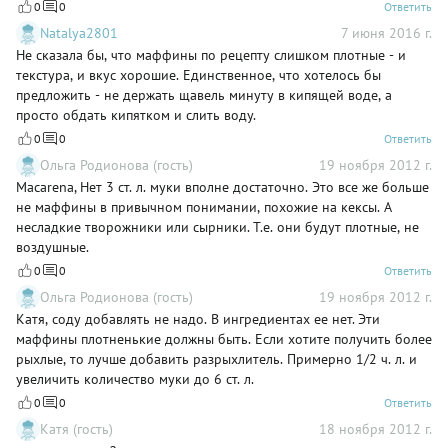
0
0
Ответить
Natalya2801
7 июня 2016 г.
Не сказала бы, что маффины по рецепту слишком плотные - и
текстура, и вкус хорошие. Единственное, что хотелось бы
предложить - не держать щавель минуту в кипящей воде, а
просто обдать кипятком и слить воду.
0
0
Ответить
Ольга Родионова (гость)
19 ноября 2012 г.
Macarena, Нет 3 ст. л. муки вполне достаточно. Это все же больше
не маффины в привычном понимании, похожие на кексы. А
несладкие творожники или сырники. Т.е. они будут плотные, не
воздушные.
0
0
Ответить
Ольга Родионова (гость)
19 ноября 2012 г.
Катя, соду добавлять не надо. В ингредиентах ее нет. Эти
маффины плотненькие должны быть. Если хотите получить более
рыхлые, то лучше добавить разрыхлитель. Примерно 1/2 ч. л. и
увеличить количество муки до 6 ст. л.
0
0
Ответить
Катя (гость)
18 ноября 2012 г.