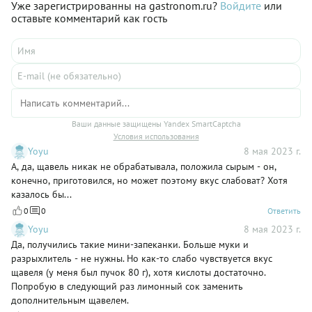
Уже зарегистрированны на gastronom.ru?
Войдите
или
оставьте комментарий как гость
Ваши данные защищены Yandex SmartCaptcha
Условия использования
Yoyu
8 мая 2023 г.
А, да, щавель никак не обрабатывала, положила сырым - он,
конечно, приготовился, но может поэтому вкус слабоват? Хотя
казалось бы...
0
0
Ответить
Yoyu
8 мая 2023 г.
Да, получились такие мини-запеканки. Больше муки и
разрыхлитель - не нужны. Но как-то слабо чувствуется вкус
щавеля (у меня был пучок 80 г), хотя кислоты достаточно.
Попробую в следующий раз лимонный сок заменить
дополнительным щавелем.