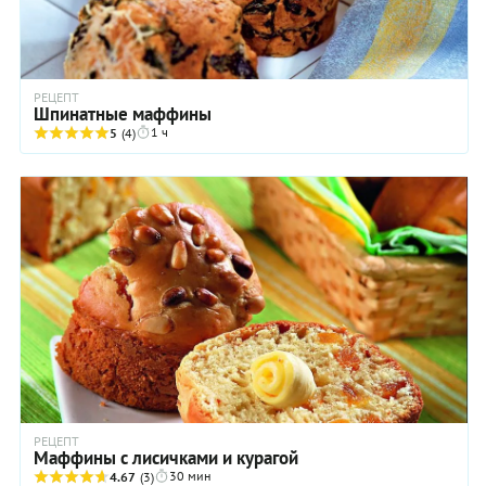
РЕЦЕПТ
Шпинатные маффины
1 ч
5
(4)
РЕЦЕПТ
Маффины с лисичками и курагой
30 мин
4.67
(3)