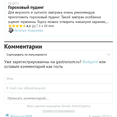
РЕЦЕПТ
Гороховый пудинг
Для вкусного и сытного завтрака очень рекомендую
приготовить гороховый пудинг. Такой завтрак особенно
оценят мужчины. Горох можно отварить накануне заранее,
1 ч 20 мин
тогда приготовление пудинга утром не займет много
4.5
(2)
Наталья Андреева
времени.
Комментарии
Сортировать по популярности
Уже зарегистрированны на gastronom.ru?
Войдите
или
оставьте комментарий как гость
Ваши данные защищены Yandex SmartCaptcha
Условия использования
Маруська888
6 июня 2010 г.