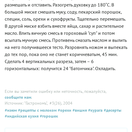
размешать и отставить. Разогреть духовку до 180˚С. В
большой миске смешать муку, соду, пекарский порошок,
специи, соль, орехи и сухофрукты. Тщательно перемешать.
В другой миске взбить вместе яйца, сахар и растительное
масло. Влить яичную смесь в гороховый "суп" и потом
всыпать мучную смесь. Противень смазать маслом и вылить
на него получившееся тесто. Разровнять ножом и выпекать
до тех пор, пока оно не станет коричневатым, 45 мин.
Сделать 4 вертикальных разреза, затем – 6
горизонтальных: получится 24 "батончика". Охладить.
Если вы заметили ошибку или неточность, пожалуйста,
сообщите нам
.
Источник: "Гастрономъ"
, #3(26), 2004
#изюм
#рецепты с молоком
#орехи
#вишня
#курага
#десерты
#индийская кухня
#горошек