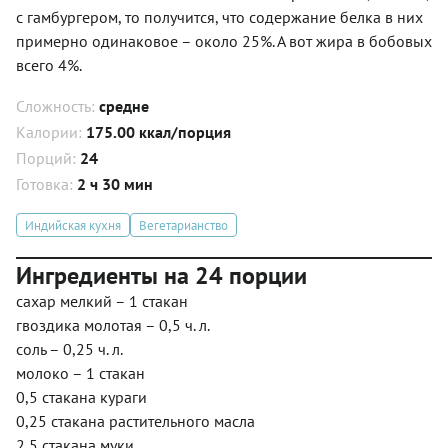
с гамбургером, то получится, что содержание белка в них
примерно одинаковое – около 25%. А вот жира в бобовых
всего 4%.
Сложность:
средне
Калории:
175.00 ккал/порция
Порций:
24
Готовка:
2 ч 30 мин
Индийская кухня
Вегетарианство
Ингредиенты на 24 порции
сахар мелкий – 1 стакан
гвоздика молотая – 0,5 ч. л.
соль – 0,25 ч. л.
молоко – 1 стакан
0,5 стакана кураги
0,25 стакана растительного масла
2,5 стакана муки