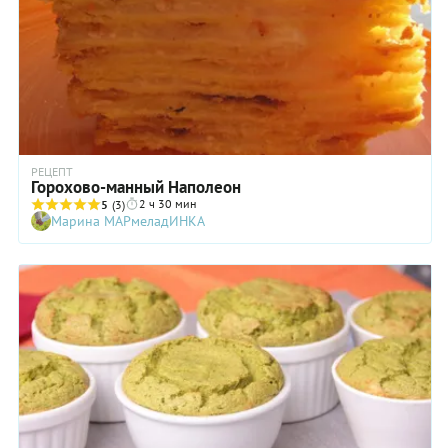
РЕЦЕПТ
Горохово-манный Наполеон
2 ч 30 мин
5
(3)
Марина МАРмеладИНКА