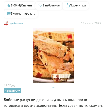
5.00 (4)
Оценить
В избранное
Поделиться
3
Комментировать
gastronom
19 апреля 2025 г.
1112.jpg
11
К рецепту
Бобовые растут везде, они вкусны, сытны, просто
готовятся и весьма экономичны. Если сравнить их, скажем,