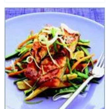
духовку. Фокус в том, что сочный цитрусовый сок не дает
рыбе пересохнуть. Конечно, свою лепту во вкус и сочность
вносит и остро-сладкий маринад из соевого соуса, меда и
соуса чили, которым также поливается филе. В итоге вы
получаете невероятно аппетитное рыбное блюдо, которое
остается только нарезать на удобные порции и подавать к
столу.