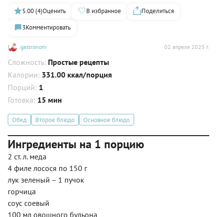
5.00 (4)
Оценить
В избранное
Поделиться
3
Комментировать
gastronom
02 апреля 2025 г.
Сложность:
Простые рецепты
Калории:
331.00 ккал/порция
Порций:
1
Готовка:
15 мин
Обед
Второе блюдо
Основное блюдо
Ингредиенты на 1 порцию
2 ст. л. меда
4 филе лосося по 150 г
лук зеленый – 1 пучок
горчица
соус соевый
100 мл овощного бульона