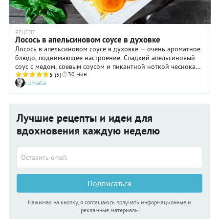
РЕЦЕПТ
Лосось в апельсиновом соусе в духовке
Лосось в апельсиновом соусе в духовке — очень ароматное
блюдо, поднимающее настроение. Сладкий апельсиновый
соус с медом, соевым соусом и пикантной ноткой чеснока
30 мин
придает рыбе азиатский характер. А еще он представляет
5
(5)
rumata
собой легкую оранжевую глазурь, покрывающую нежное
филе лосося, — это не только очень вкусно, но и красиво.
Для рецепта вы можете брать любую рыбу из семейства
лососей, но лучше всего подойдет семга или форель. В
Лучшие рецепты и идеи для
качестве гарнира к такой рыбе сам собой напрашивается
белый рис или зеленые овощи. Готового лосося можете
вдохновения каждую неделю
посыпать кунжутом или свежей зеленью.
Подписаться
Нажимая на кнопку, я соглашаюсь получать информационные и
рекламные материалы