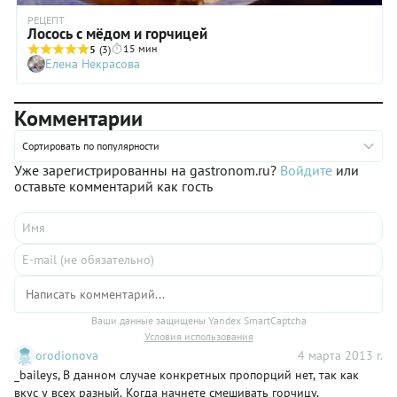
РЕЦЕПТ
Лосось с мёдом и горчицей
15 мин
5
(3)
Елена Некрасова
Комментарии
Сортировать по популярности
Уже зарегистрированны на gastronom.ru?
Войдите
или
оставьте комментарий как гость
Ваши данные защищены Yandex SmartCaptcha
Условия использования
orodionova
4 марта 2013 г.
_baileys, В данном случае конкретных пропорций нет, так как
вкус у всех разный. Когда начнете смешивать горчицу,