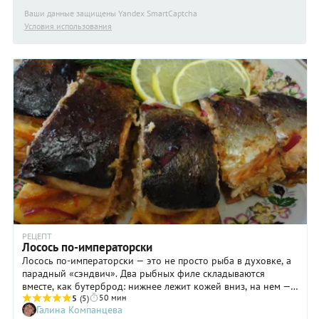
Ваши данные защищены Yandex SmartCaptcha
Условия использования
РЕЦЕПТ
Лосось по-императорски
Лосось по-императорски — это не просто рыба в духовке, а
парадный «сэндвич». Два рыбных филе складываются
вместе, как бутерброд: нижнее лежит кожей вниз, на нем —
50 мин
лимонные и апельсиновые долки, а сверху — второе филе
5
(5)
Галина Компанцева
кожей вверх. В таком виде конструкция отправляется в