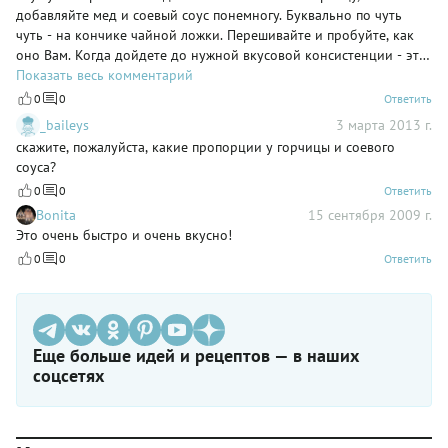
добавляйте мед и соевый соус понемногу. Буквально по чуть
чуть - на кончике чайной ложки. Перешивайте и пробуйте, как
оно Вам. Когда дойдете до нужной вкусовой консистенции - это
и будет нужная пропорция. На свой вкус, я смешиваю на 2 ст. л.
Показать весь комментарий
меда + 1 ч. л. зерненой французской горчицы и 1 ст. л. соевого
0
0
Ответить
соуса. Но мне нравится более сладкий соус. У вас могут быть
_baileys
3 марта 2013 г.
другие вкусовые предпочтения, а значит и соус может быть
скажите, пожалуйста, какие пропорции у горчицы и соевого
более острый или соленый.
соуса?
0
0
Ответить
Bonita
15 сентября 2009 г.
Это очень быстро и очень вкусно!
0
0
Ответить
Еще больше идей и рецептов — в наших
соцсетях