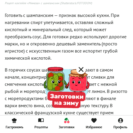
Рецепт коктейля «Мимоза» с шампанским (Shutterstock/FOTODOM)
Готовить с шампанским — признак высокой кухни. При
нагревании спирт улетучивается, оставляя сложный
кислотный и минеральный след, который может
преобразить соус. Для готовки редко используют дорогие
марки, но и откровенно дешевый заменитель (просто
игристое) с искусственным газом все испортит грубой
химической кислотой.
В горячих соусах шампанское выпаривают в самом
начале, концентрируя вкус, и добавляют сливки для
смягчения кислоты. Оно идеально работает с нежной
рыбой и морепродуктами, где вытесняет лимон. В ризотто
с морепродуктами бокал брюта добавляют в финале
варки вместо вина, создавая воздушную текстуру. В
классической французской кухне существует прием
запекания в шампанском: курицу или телятину томят в
духовке с добавлением напитка, лука-шалот и тимьяна.
Гастрономъ
Рецепты
Заготовки
Избранное
Профиль