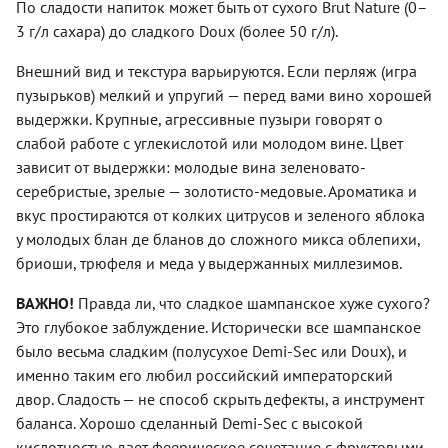
По сладости напиток может быть от сухого Brut Nature (0–
3 г/л сахара) до сладкого Doux (более 50 г/л).
Внешний вид и текстура варьируются. Если перляж (игра
пузырьков) мелкий и упругий — перед вами вино хорошей
выдержки. Крупные, агрессивные пузыри говорят о
слабой работе с углекислотой или молодом вине. Цвет
зависит от выдержки: молодые вина зеленовато-
серебристые, зрелые — золотисто-медовые. Ароматика и
вкус простираются от колких цитрусов и зеленого яблока
у молодых блан де бланов до сложного микса облепихи,
бриоши, трюфеля и меда у выдержанных миллезимов.
ВАЖНО!
Правда ли, что сладкое шампанское хуже сухого?
Это глубокое заблуждение. Исторически все шампанское
было весьма сладким (полусухое Demi-Sec или Doux), и
именно таким его любил российский императорский
двор. Сладость — не способ скрыть дефекты, а инструмент
баланса. Хорошо сделанный Demi-Sec с высокой
кислотностью дает феерическое сочетание с фруктовыми