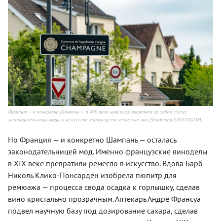
Франция — и конкретно Шампань — в XIX веке навсегда закрепила за собой статус
законодательницы моды в искусстве производства игристых вин (Shutterstock/FOTODOM)
Но Франция — и конкретно Шампань — осталась
законодательницей мод. Именно французские виноделы
в XIX веке превратили ремесло в искусство. Вдова Барб-
Николь Клико-Понсарден изобрела пюпитр для
ремюажа — процесса свода осадка к горлышку, сделав
вино кристально прозрачным. Аптекарь Андре Франсуа
подвел научную базу под дозирование сахара, сделав