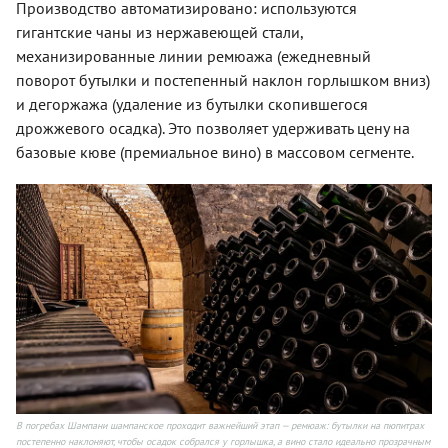
Производство автоматизировано: используются
гигантские чаны из нержавеющей стали,
механизированные линии ремюажа (ежедневный
поворот бутылки и постепенный наклон горлышком вниз)
и дегоржажа (удаление из бутылки скопившегося
дрожжевого осадка). Это позволяет удерживать цену на
базовые кюве (премиальное вино) в массовом сегменте.
В погребах Шампани шампанское проходит важнейший этап — ремюаж: бутылки на пюпитрах
постепенно наклоняют, чтобы осадок собрался у горлышка, а вино стало идеально прозрачным