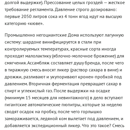
долгой выдержке). Прессование целых гроздей — жесткое
требование регламента. Давление строго дозировано:
первые 2050 литров сока из 4 тонн ягод идут на высшую
категорию «кюве».
Промышленно негоциантские Дома используют лагунную
систему: шардоне винифицируется в стали при
контролируемых температурах, красные сорта иногда
проходят малолактику (яблочно-молочное брожение) для
смягчения. Ассамбляж составляет душу бренда, после чего
в тиражную смесь вносят ликер (раствор сахара в вине) и
дрожжи, разливают и укупоривают кронен-пробкой под
давлением. Вторичная ферментация превращает сахар в
спирт и углекислый газ. После выдержки на осадке
(минимум 15 месяцев для невинтажного) в дело вступают
гигантские автоматические пюпитры, которые за неделю
сводят осадок на пробку, после чего горлышко
замораживается, ледяной ком вылетает под давлением, и
добавляется экспедиционный ликер. Что это такое? Смесь