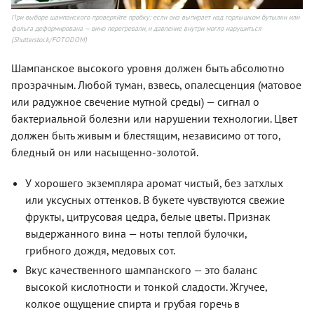
При выборе шампанского проверяйте пробку: если она выпирает над горлышком бутылки или
фольга деформирована — вино перегревали, и давление внутри могло нарушиться
(Shutterstock/FOTODOM)
Шампанское высокого уровня должен быть абсолютно
прозрачным. Любой туман, взвесь, опалесценция (матовое
или радужное свечение мутной среды) — сигнал о
бактериальной болезни или нарушении технологии. Цвет
должен быть живым и блестящим, независимо от того,
бледный он или насыщенно-золотой.
У хорошего экземпляра аромат чистый, без затхлых
или уксусных оттенков. В букете чувствуются свежие
фрукты, цитрусовая цедра, белые цветы. Признак
выдержанного вина — ноты теплой булочки,
грибного дождя, медовых сот.
Вкус качественного шампанского — это баланс
высокой кислотности и тонкой сладости. Жгучее,
колкое ощущение спирта и грубая горечь в