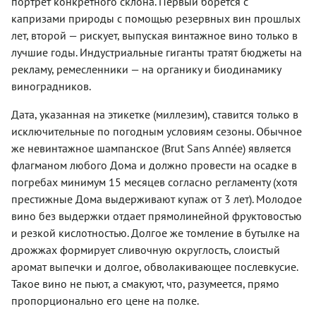
портрет конкретного склона. Первый борется с
капризами природы с помощью резервных вин прошлых
лет, второй — рискует, выпуская винтажное вино только в
лучшие годы. Индустриальные гиганты тратят бюджеты на
рекламу, ремесленники — на органику и биодинамику
виноградников.
Дата, указанная на этикетке (миллезим), ставится только в
исключительные по погодным условиям сезоны. Обычное
же невинтажное шампанское (Brut Sans Année) является
флагманом любого Дома и должно провести на осадке в
погребах минимум 15 месяцев согласно регламенту (хотя
престижные Дома выдерживают купаж от 3 лет). Молодое
вино без выдержки отдает прямолинейной фруктовостью
и резкой кислотностью. Долгое же томление в бутылке на
дрожжах формирует сливочную округлость, слоистый
аромат выпечки и долгое, обволакивающее послевкусие.
Такое вино не пьют, а смакуют, что, разумеется, прямо
пропорционально его цене на полке.