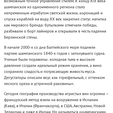
возможным точное управление стилем. К концу XIX века
шампанское из одноименного региона стало
непременным атрибутом светской жизни, коронаций и
спуска кораблей на воду. XX век закрепил статус напитка
как мирового бренда: бутылками отмечали победы,
разбивали о борт лайнеров и открывали в честь падения
Берлинской стены.
В начале 2000-х со дна Балтийского моря подняли
партию шампанского 1840-х годов с затонувшего судна.
Ученые были поражены: холодная тьма и высокое
давление создали идеальный режим хранения, а вино
сохранило сладость и потрясающую живость мусса.
Дегустаторы описали вкус как «трюфельный, с оттенком
лесного ореха и устричной раковины».
Сегодня география производства игристых вин огромна —
французский метод взяли на вооружение в Испании
(Кава), в Италии (Франчакорта), в США, Австралии, Новой
Зеландии и даже в Индии. Но называться «шампанским»