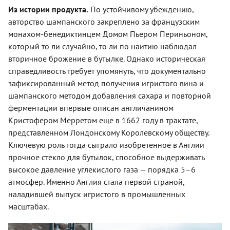
Из истории продукта.
По устойчивому убеждению,
авторство шампанского закреплено за французским
монахом-бенедиктинцем Домом Пьером Периньоном,
который то ли случайно, то ли по наитию наблюдал
вторичное брожение в бутылке. Однако историческая
справедливость требует упомянуть, что документально
зафиксированный метод получения игристого вина и
шампанского методом добавления сахара и повторной
ферментации впервые описан англичанином
Кристофером Мерретом еще в 1662 году в трактате,
представленном Лондонскому Королевскому обществу.
Ключевую роль тогда сыграло изобретенное в Англии
прочное стекло для бутылок, способное выдерживать
высокое давление углекислого газа — порядка 5–6
атмосфер. Именно Англия стала первой страной,
наладившей выпуск игристого в промышленных
масштабах.