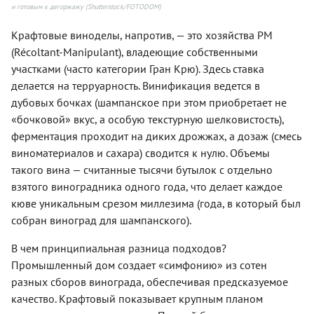
и готовым к дегоржажу (Shutterstock/FOTODOM)
Крафтовые виноделы, напротив, — это хозяйства РМ
(Récoltant-Manipulant), владеющие собственными
участками (часто категории Гран Крю). Здесь ставка
делается на терруарность. Винификация ведется в
дубовых бочках (шампанское при этом приобретает не
«бочковой» вкус, а особую текстурную шелковистость),
ферментация проходит на диких дрожжах, а дозаж (смесь
виноматериалов и сахара) сводится к нулю. Объемы
такого вина — считанные тысячи бутылок с отдельно
взятого виноградника одного года, что делает каждое
кюве уникальным срезом миллезима (года, в который был
собран виноград для шампанского).
В чем принципиальная разница подходов?
Промышленный дом создает «симфонию» из сотен
разных сборов винограда, обеспечивая предсказуемое
качество. Крафтовый показывает крупным планом