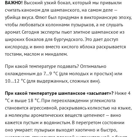
ВАЖНО!
Высокий узкий бокал, который мы привыкли
считать каноном для шампанского, на самом деле —
убийца вкуса. Флют был придуман в викторианскую эпоху,
чтобы любоваться колоннами пузырьков, а не слушать
аромат. Сегодня эксперты пьют элитное шампанское из
широких бокалов для бургундского. Это дает доступ
кислороду, и вино вместо кислого яблока раскрывается
тостами, маслом и миндалем.
При какой температуре подавать? Оптимально
охлажденным до 7…9 °C (для молодых и простых) или
10…12 °C (для выдержанных, сложных вин).
При какой температуре шампанское «засыпает»?
Ниже 4
°C и выше 18 °C. При переохлаждении углекислота
становится агрессивной, раскрываясь колкостью на языке,
а молекулы ароматических веществ цепенеют — вино
кажется пустым и водянистым. В перегретом состоянии
оно умирает: пузырьки выходят хаотично и быстро,