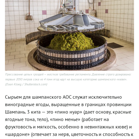
Прессование целых гроздей — жесткое требование регламента. Давление строго дозировано:
первые 2050 литров сока из 4 тонн ягод идут на высшую категорию шампанского «кюве».
(Daan Kloeg / Shutterstock.com)
Сырьем для шампанского AOC служат исключительно
виноградные ягоды, выращенные в границах провинции
Шампань. 3 кита — это «пино нуар» (дает основу, красные
ягодные тона, тело), «пино менье» (работает на
фруктовость и мягкость, особенно в невинтажных кюве) и
«шардоне» (отвечает за нерв, цветочность и способность к