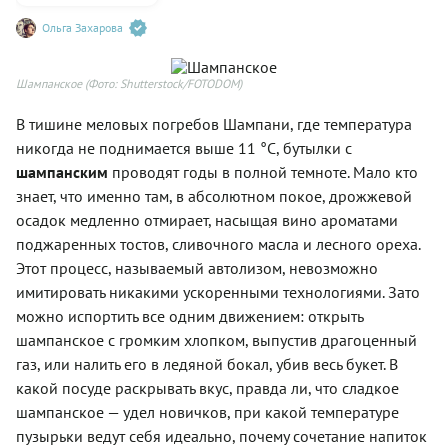
Ольга Захарова
Шампанское
(Фото: Shutterstock/FOTODOM)
В тишине меловых погребов Шампани, где температура
никогда не поднимается выше 11 °С, бутылки с
шампанским
проводят годы в полной темноте. Мало кто
знает, что именно там, в абсолютном покое, дрожжевой
осадок медленно отмирает, насыщая вино ароматами
поджаренных тостов, сливочного масла и лесного ореха.
Этот процесс, называемый автолизом, невозможно
имитировать никакими ускоренными технологиями. Зато
можно испортить все одним движением: открыть
шампанское с громким хлопком, выпустив драгоценный
газ, или налить его в ледяной бокал, убив весь букет. В
какой посуде раскрывать вкус, правда ли, что сладкое
шампанское — удел новичков, при какой температуре
пузырьки ведут себя идеально, почему сочетание напиток