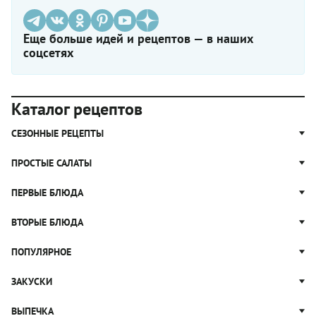
Еще больше идей и рецептов — в наших
соцсетях
Каталог рецептов
СЕЗОННЫЕ РЕЦЕПТЫ
Рецепты из капусты
ПРОСТЫЕ САЛАТЫ
Блюда с картошкой
Простые салаты
ПЕРВЫЕ БЛЮДА
Рецепты с грибами
Салат Оливье
Яблочные пироги
Щи
ВТОРЫЕ БЛЮДА
Салат Цезарь
Рецепты с клюквой
Борщ
Салат Нисуаз
Котлеты
ПОПУЛЯРНОЕ
Блюда из тыквы
Рассольник
Салат Мимоза
Плов
Гороховый суп
Пицца
ЗАКУСКИ
Крабовый салат
Пельмени
Суп солянка
Сырники
Вареники
Жюльен
ВЫПЕЧКА