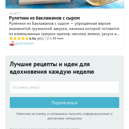
РЕЦЕПТ
Рулетики из баклажанов с сыром
Рулетики из баклажанов с сыром — упрощенная версия
знаменитой грузинской закуски, начинка которой готовится
из измельченных грецких орехов, чеснока зелени, уксуса и
2 ч 30 мин
специй. Иногда в нее добавляют натуральный йогурт или
4.96
(45)
gastronom
сметану для сочности, но это уже считается отклонением от
традиционного рецепта. Рецепт рулетиков из баклажанов с
сыром появился в советские времена: лет 40 назад купить
грецкие орехи, особенно хорошие, было не так уж и просто,
Лучшие рецепты и идеи для
поэтому хозяйки нашли свой вариант пикантной начинки.
Следует заметить, получилось очень неплохо! Причем
вдохновения каждую неделю
настолько, что рулетики с сыром «прописались» в меню
многих ресторанов и по сей день пользуются большой
популярностью.
Подписаться
Нажимая на кнопку, я соглашаюсь получать информационные и
рекламные материалы
Ваши данные защищены Yandex SmartCaptcha