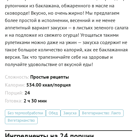
рулончики из баклажана, обжаренного в масле на
сковороде! Вкусно, но очень жирно! Мы предлагаем
более простой в исполнении, весенний и не менее
аппетитный вариант закуски — в листьях зеленого салата
и на подложке из свежего огурца! Угощаться такими
рулетиками можно даже на ужин — закуска содержит не
такое большое количество калорий, как ее баклажанная
версия. Так что трапезничайте себе на здоровье и
получайте удовольствие от вкусной еды!
Сложность:
Простые рецепты
Калории:
534.00 ккал/порция
Порций:
24
Готовка:
2 ч 30 мин
Без термообработки
Обед
Закуска
Вегетарианство: Лакто
Вегетарианство
Ингредиенты на 24 порции