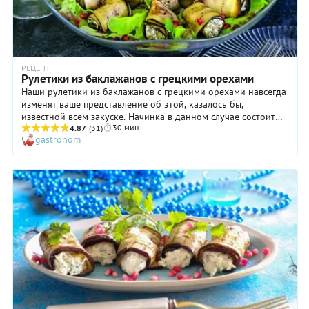
РЕЦЕПТ
Рулетики из баклажанов с грецкими орехами
Наши рулетики из баклажанов с грецкими орехами навсегда
изменят ваше представление об этой, казалось бы,
известной всем закуске. Начинка в данном случае состоит
30 мин
вовсе не из тертого полутвердого или плавленого сыра,
4.87
(31)
gastronom
смешанного с чесноком: она более оригинальная, но вместе
с тем не слишком сложная. Основу составляют грецкие
орехи с кинзой, к которым затем добавляется кремчиз.
Вместо него вполне можно взять и более доступный
творожный сыр. И обязательно украсьте рулетики из
баклажанов с грецкими орехами зернами граната: они
придадут вкусу закуски особенно изысканные ноты.