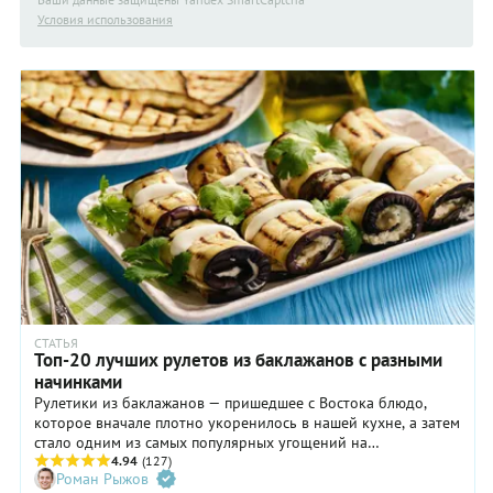
Условия использования
СТАТЬЯ
Топ-20 лучших рулетов из баклажанов с разными
начинками
Рулетики из баклажанов — пришедшее с Востока блюдо,
которое вначале плотно укоренилось в нашей кухне, а затем
стало одним из самых популярных угощений на
праздничных столах. Традиционно их готовят с орехами,
4.94
(127)
Роман Рыжов
мясным фаршем, с маринованными овощами, творогом,