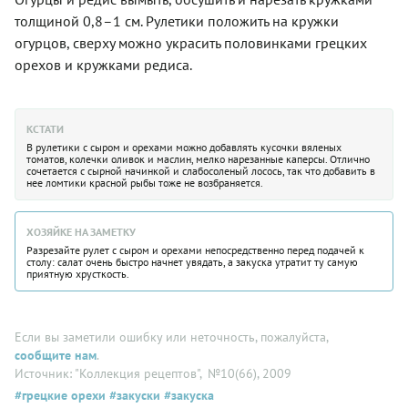
толщиной 0,8–1 см. Рулетики положить на кружки
огурцов, сверху можно украсить половинками грецких
орехов и кружками редиса.
КСТАТИ
В рулетики с сыром и орехами можно добавлять кусочки вяленых
томатов, колечки оливок и маслин, мелко нарезанные каперсы. Отлично
сочетается с сырной начинкой и слабосоленый лосось, так что добавить в
нее ломтики красной рыбы тоже не возбраняется.
ХОЗЯЙКЕ НА ЗАМЕТКУ
Разрезайте рулет с сыром и орехами непосредственно перед подачей к
столу: салат очень быстро начнет увядать, а закуска утратит ту самую
приятную хрусткость.
Если вы заметили ошибку или неточность, пожалуйста,
сообщите нам
.
Источник: "Коллекция рецептов"
, №10(66), 2009
#грецкие орехи
#закуски
#закуска