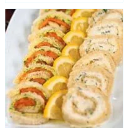
мягкими сырами и даже с «выжатым мацуном». Однако
варианты начинок на этом не заканчиваются! Помните, что
баклажаны также великолепно сочетаются с бобовыми,
рыбой, субпродуктами и с большим количеством пряных
трав и специй.