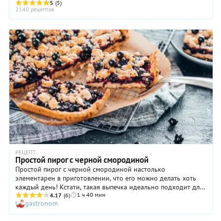
(ягоды, фрукты, творог, мак) и ...
5
(5)
2140 рецептов
РЕЦЕПТ
Простой пирог с черной смородиной
Простой пирог с черной смородиной настолько
элементарен в приготовлении, что его можно делать хоть
каждый день! Кстати, такая выпечка идеально подходит для
1 ч 40 мин
семейного чаепития на даче. Легкое и рассыпчатое тесто
4.17
(6)
gastronom
гармонично дополняет выразительный вкус ягод с приятной
изысканной кислинкой. А уж об аромате блюда и говорить