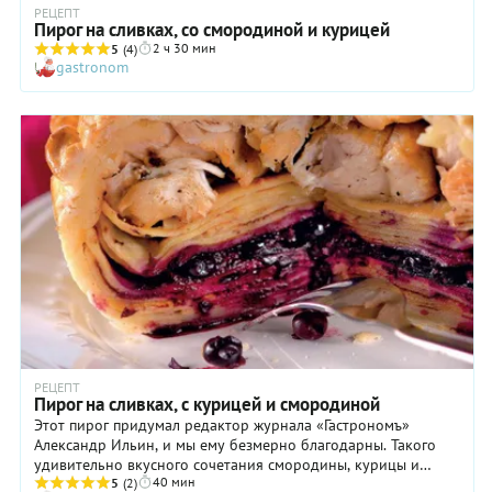
РЕЦЕПТ
Пирог на сливках, со смородиной и курицей
2 ч 30 мин
5
(4)
gastronom
РЕЦЕПТ
Пирог на сливках, с курицей и смородиной
Этот пирог придумал редактор журнала «Гастрономъ»
Александр Ильин, и мы ему безмерно благодарны. Такого
удивительно вкусного сочетания смородины, курицы и
40 мин
тимьяна мы никогда еще не встречали!
5
(2)