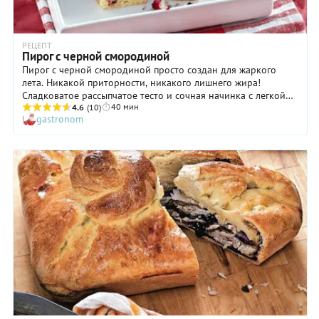
РЕЦЕПТ
Пирог с черной смородиной
Пирог с черной смородиной просто создан для жаркого
лета. Никакой приторности, никакого лишнего жира!
Сладковатое рассыпчатое тесто и сочная начинка с легкой
40 мин
кислинкой из спелых ягод смородины удачно дополняют
4.6
(10)
gastronom
друг друга и дарят истинное наслаждение вкусом. Кстати,
если вы планируете позвать гостей на чай, советуем испечь
двойную порцию пирога с черной смородиной (на целый
противень): он исчезает очень быстро, и было бы
совершенно непростительной ошибкой лишить кого-то
возможности получить добавку.