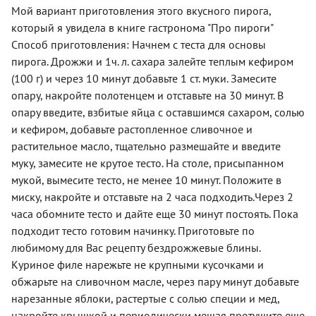
Мой вариант приготовления этого вкусного пирога,
который я увидела в книге гастронома "Про пироги"
Способ приготовления: Начнем с теста для основы
пирога. Дрожжи и 1ч. л. сахара залейте теплым кефиром
(100 г) и через 10 минут добавьте 1 ст. муки. Замесите
опару, накройте полотенцем и отставьте на 30 минут. В
опару введите, взбитые яйца с оставшимся сахаром, солью
и кефиром, добавьте растопленное сливочное и
растительное масло, тщательно размешайте и введите
муку, замесите не крутое тесто. На столе, присыпанном
мукой, вымесите тесто, не менее 10 минут. Положите в
миску, накройте и отставьте на 2 часа подходить.Через 2
часа обомните тесто и дайте еще 30 минут постоять. Пока
подходит тесто готовим начинку. Приготовьте по
любимому для Вас рецепту бездрожжевые блины.
Куриное филе нарежьте не крупными кусочками и
обжарьте на сливочном масле, через пару минут добавьте
нарезанные яблоки, растертые с солью специи и мед,
накройте крышкой и периодически мешая протушите еще