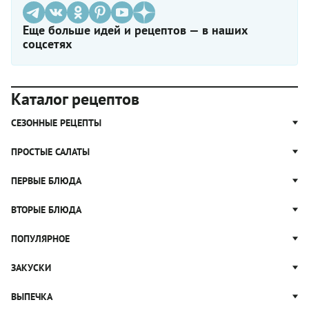
Еще больше идей и рецептов — в наших
соцсетях
Каталог рецептов
СЕЗОННЫЕ РЕЦЕПТЫ
Рецепты из капусты
ПРОСТЫЕ САЛАТЫ
Блюда с картошкой
Простые салаты
ПЕРВЫЕ БЛЮДА
Рецепты с грибами
Салат Оливье
Яблочные пироги
Щи
ВТОРЫЕ БЛЮДА
Салат Цезарь
Рецепты с клюквой
Борщ
Салат Нисуаз
Котлеты
ПОПУЛЯРНОЕ
Блюда из тыквы
Рассольник
Салат Мимоза
Плов
Гороховый суп
Пицца
ЗАКУСКИ
Крабовый салат
Пельмени
Суп солянка
Сырники
Вареники
Жюльен
ВЫПЕЧКА
Суп Харчо
Блины и блинчики