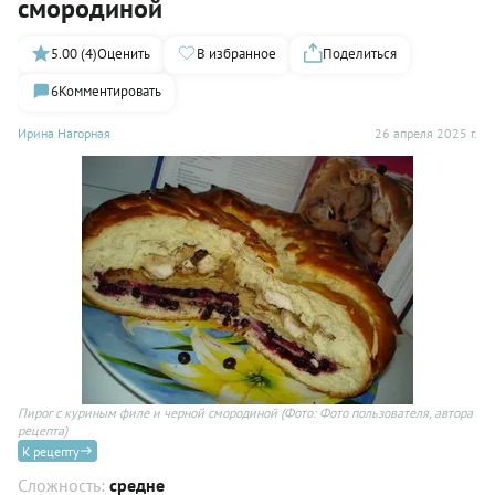
смородиной
5.00 (4)
Оценить
В избранное
Поделиться
6
Комментировать
Ирина Нагорная
26 апреля 2025 г.
Пирог с куриным филе и черной смородиной
(Фото: Фото пользователя, автора
рецепта)
К рецепту
Сложность:
средне