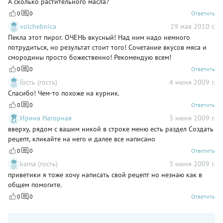
А сколько растительного масла?
0
0
Ответить
volchebnica
29 мая 2010 г.
Пекла этот пирог. ОЧЕНЬ вкусный! Над ним надо немного
потрудиться, но результат стоит того! Сочетание вкусов мяса и
смородины просто божественно! Рекомендую всем!
0
0
Ответить
Гость (гость)
4 июня 2009 г.
Спасибо! Чем-то похоже на курник.
0
0
Ответить
Ирина Нагорная
3 июня 2009 г.
вверху, рядом с вашим никой в строке меню есть раздел Создать
рецепт, кликайте на него и далее все написано
0
0
Ответить
kama (гость)
3 июня 2009 г.
приветики я тоже хочу написать свой рецепт но незнаю как в
общем помогите.
0
0
Ответить