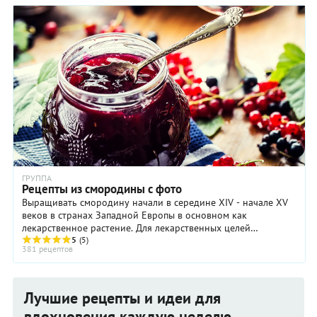
не приходится! Простой пирог с черной смородиной лучше
всего готовить, конечно, со свежими ягодами, прямо с куста,
но и замороженные тоже подойдут. Причем, тратить время
на оттаивание нет никакой необходимости: достаньте их из
морозильной камеры и используйте по рецепту.
ГРУППА
Рецепты из смородины с фото
Выращивать смородину начали в середине XIV - начале XV
веков в странах Западной Европы в основном как
лекарственное растение. Для лекарственных целей
использовали почки, листья и ягоды смородины. ...
5
(5)
381 рецептов
Лучшие рецепты и идеи для
вдохновения каждую неделю