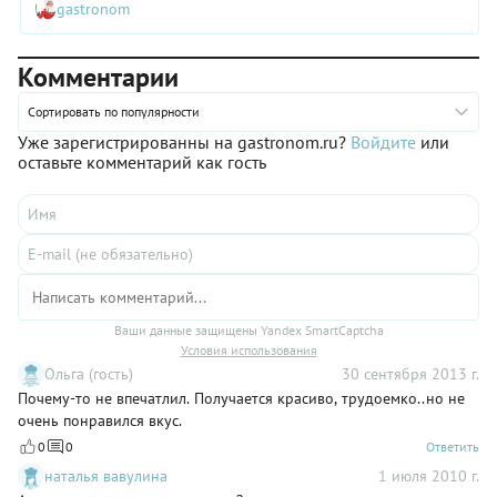
gastronom
Комментарии
Сортировать по популярности
Уже зарегистрированны на gastronom.ru?
Войдите
или
оставьте комментарий как гость
Ваши данные защищены Yandex SmartCaptcha
Условия использования
Ольга (гость)
30 сентября 2013 г.
Почему-то не впечатлил. Получается красиво, трудоемко..но не
очень понравился вкус.
0
0
Ответить
наталья вавулина
1 июля 2010 г.