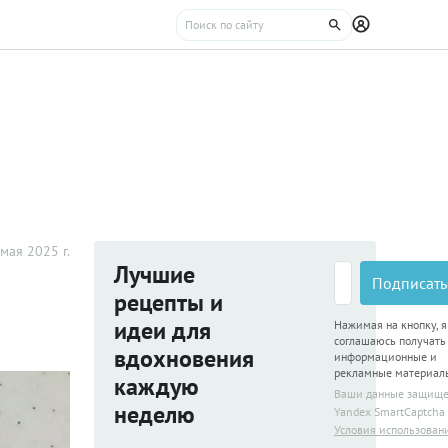
мая 2025 г.
Лучшие
Подписать
рецепты и
идеи для
Нажимая на кнопку, я
соглашаюсь получать
вдохновения
информационные и
рекламные материал
каждую
Ваши данные защищ
неделю
Yandex SmartCaptcha
Условия использован