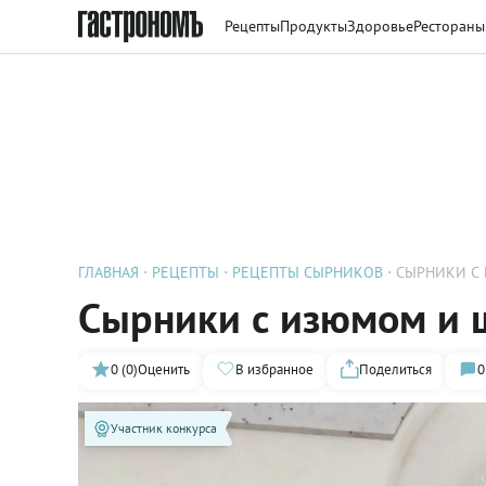
Рецепты
Продукты
Здоровье
Рестораны
ГЛАВНАЯ
РЕЦЕПТЫ
РЕЦЕПТЫ СЫРНИКОВ
СЫРНИКИ С
Сырники с изюмом и
0 (0)
Оценить
В избранное
Поделиться
0
Участник конкурса