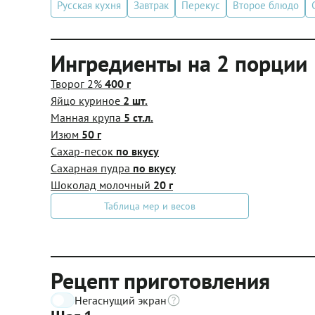
Русская кухня
Завтрак
Перекус
Второе блюдо
Ингредиенты на 2 порции
Творог 2%
400 г
Яйцо куриное
2 шт.
Манная крупа
5 ст.л.
Изюм
50 г
Сахар-песок
по вкусу
Сахарная пудра
по вкусу
Шоколад молочный
20 г
Таблица мер и весов
Рецепт приготовления
Негаснущий экран