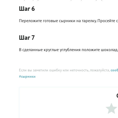
Шаг 6
Переложите готовые сырники на тарелку. Просейте 
Шаг 7
В сделанные круглые углубления положите шоколад
Если вы заметили ошибку или неточность, пожалуйста,
соо
#сырники