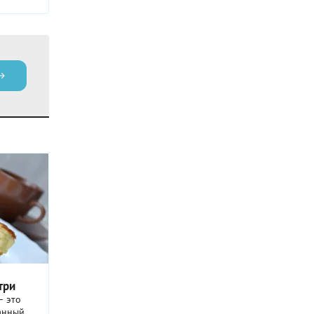
три
— это
канный