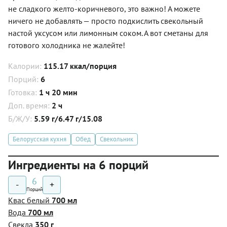
не сладкого желто-коричневого, это важно! А можете
ничего не добавлять — просто подкислить свекольный
настой уксусом или лимонным соком. А вот сметаны для
готового холодника не жалейте!
Калории:
115.17 ккал/порция
Порций:
6
Готовка:
1 ч 20 мин
Доп. время:
2 ч
Б/Ж/У:
5.59 г/6.47 г/15.08
Белорусская кухня
Обед
Свекольник
Ингредиенты на 6 порций
6
-
+
Порций
Квас белый
700 мл
Вода
700 мл
Свекла
350 г