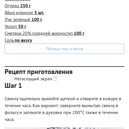
Огурец
250 г
Яйцо куриное
3 шт.
Лук зелёный
100 г
Укроп
50 г
Сметана 20% (средней жирности)
100 г
Соль
по вкусу
Таблица мер и весов
Рецепт приготовления
Негаснущий экран
Шаг 1
Свеклу тщательно вымойте щеткой и отварите в кожуре в
течение часа. Как вариант: заверните вымытую свеклу в
фольгу и запеките в духовке при 200°С также в течение
часа.