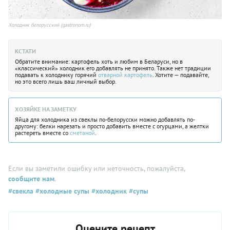
Холодник белорусский (gastronom.ru)
КСТАТИ
Обратите внимание: картофель хоть и любим в Беларуси, но в
«классический» холодник его добавлять не принято. Также нет традиции
подавать к холоднику горячий
отварной картофель
. Хотите — подавайте,
но это всего лишь ваш личный выбор.
ХОЗЯЙКЕ НА ЗАМЕТКУ
Яйца для холодника из свеклы по-белорусски можно добавлять по-
другому: белки нарезать и просто добавить вместе с огурцами, а желтки
растереть вместе со
сметаной
.
Если вы заметили ошибку или неточность, пожалуйста,
сообщите нам
.
#свекла
#холодные супы
#холодник
#супы
Оцените рецепт