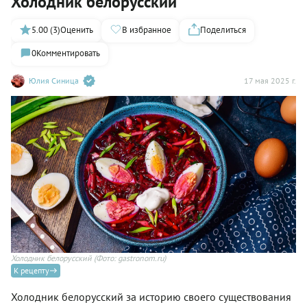
Холодник белорусский
5.00 (3)
Оценить
В избранное
Поделиться
0
Комментировать
Юлия Синица
17 мая 2025 г.
Холодник белорусский
(Фото: gastronom.ru)
К рецепту
Холодник белорусский за историю своего существования