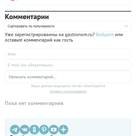
СТАТЬЯ
Белорусская кухня: 15 блюд, которые стоит
попробовать и готовить дома
Рассказываем об основах традиционной белорусской кухни
и блюдах, которые стали настоящими хитами, а также
делимся пошаговыми рецептами их приготовления,
раскрывая житейские хитрости.
5
(5)
gastronom