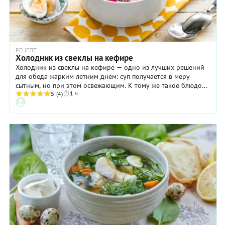
РЕЦЕПТ
Холодник из свеклы на кефире
Холодник из свеклы на кефире — одно из лучших решений
для обеда жарким летним днем: суп получается в меру
сытным, но при этом освежающим. К тому же такое блюдо
1 ч
может стать прекрасной альтернативой классической
5
(4)
окрошке, которая, при всем своем великолепии, может
наскучить. Холодник еще и выглядит невероятно
аппетитным: свекла в сочетании с кефиром придет блюду
ярко-розовый цвет. Дополняет палитру сочный зеленый (от
укропа с луком) и белый с желтым (яйцо). Красиво,
эффектно и очень-очень вкусно!