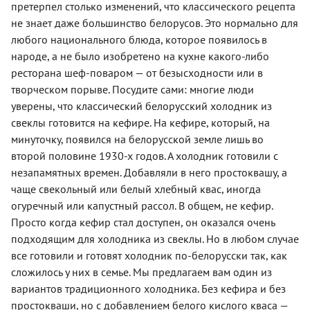
претерпел столько изменений, что классического рецепта
не знает даже большинство белорусов. Это нормально для
любого национального блюда, которое появилось в
народе, а не было изобретено на кухне какого-либо
ресторана шеф-поваром — от безысходности или в
творческом порыве. Посудите сами: многие люди
уверены, что классический белорусский холодник из
свеклы готовится на кефире. На кефире, который, на
минуточку, появился на белорусской земле лишь во
второй половине 1930-х годов. А холодник готовили с
незапамятных времен. Добавляли в него простоквашу, а
чаще свекольный или белый хлебный квас, иногда
огуречный или капустный рассол. В общем, не кефир.
Просто когда кефир стал доступен, он оказался очень
подходящим для холодника из свеклы. Но в любом случае
все готовили и готовят холодник по-белорусски так, как
сложилось у них в семье. Мы предлагаем вам один из
вариантов традиционного холодника. Без кефира и без
простокваши, но с добавлением белого кислого кваса —