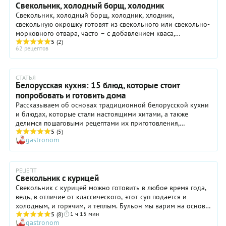
ГРУППА
Свекольник, холодный борщ, холодник
Свекольник, холодный борщ, холодник, хлодник,
свекольную окрошку готовят из свекольного или свекольно-
морковного отвара, часто – с добавлением кваса,
огуречного отвара. Помимо свежих овощей (в частности,
5
(2)
62 рецептов
редиса, зелёного лука, щавеля, огурцов) в готовый
свекольник обычно кладут половинку сваренного вкрутую
яйца и одну-две ложки сметаны или густых сливок. Нередко
свекольник и холодник готовят с раками или отварным
мясом.